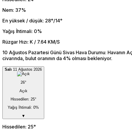
Nem: 37%
En yüksek / düşük: 28°/14°
Yağış İhtimali: 0%
Rüzgar Hızı: K / 7.64 KM/S
10 Ağustos Pazartesi Günü Sivas Hava Durumu: Havanın Açı
civarında, bulut oranının da 4% olması bekleniyor.
Salı
11 Ağustos 2026
26°
Açık
Hissedilen: 25°
Yağış İhtimali: 0%
▼
Hissedilen: 25°