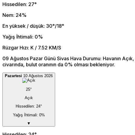
Hissedilen: 27°
Nem: 24%
En yüksek / düşük: 30°/18°
Yağış İhtimali: 0%
Rüzgar Hızı: K / 7.52 KM/S
09 Ağustos Pazar Günü Sivas Hava Durumu: Havanın Açık, 
civarında, bulut oranının da 0% olması bekleniyor.
Pazartesi
10 Ağustos 2026
25°
Açık
Hissedilen: 24°
Yağış İhtimali: 0%
▼
Hissedilen: 24°