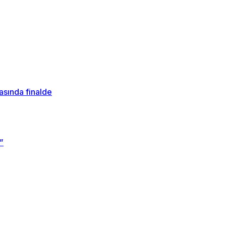
sında finalde
”