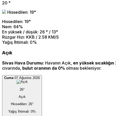
20
°
Hissedilen: 19°
Hissedilen: 19°
Nem: 64%
En yüksek / düşük: 26 ° / 13°
Rüzgar Hızı: KKB / 2.58 KM/S
Yağış İhtimali: 0%
Açık
Sivas Hava Durumu:
Havanın Açık,
en yüksek sıcaklığın
civarında,
bulut oranının da 0%
olması bekleniyor.
Cuma
07 Ağustos 2026
26°
Açık
Hissedilen: 26°
Yağış İhtimali: 0%