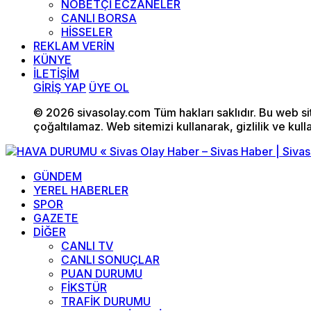
NÖBETÇİ ECZANELER
CANLI BORSA
HİSSELER
REKLAM VERİN
KÜNYE
İLETİŞİM
GİRİŞ YAP
ÜYE OL
© 2026 sivasolay.com Tüm hakları saklıdır. Bu web site
çoğaltılamaz. Web sitemizi kullanarak, gizlilik ve kull
GÜNDEM
YEREL HABERLER
SPOR
GAZETE
DİĞER
CANLI TV
CANLI SONUÇLAR
PUAN DURUMU
FİKSTÜR
TRAFİK DURUMU