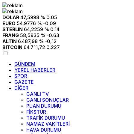
DOLAR
47,5998
% 0.05
EURO
54,9776
% -0.09
STERLIN
64,2259
% 0.14
FRANG
58,5935
% -0.63
ALTIN
6.487,98
% -0,12
BITCOIN
64.711,72
0.227
GÜNDEM
YEREL HABERLER
SPOR
GAZETE
DİĞER
CANLI TV
CANLI SONUÇLAR
PUAN DURUMU
FİKSTÜR
TRAFİK DURUMU
NAMAZ VAKİTLERİ
HAVA DURUMU