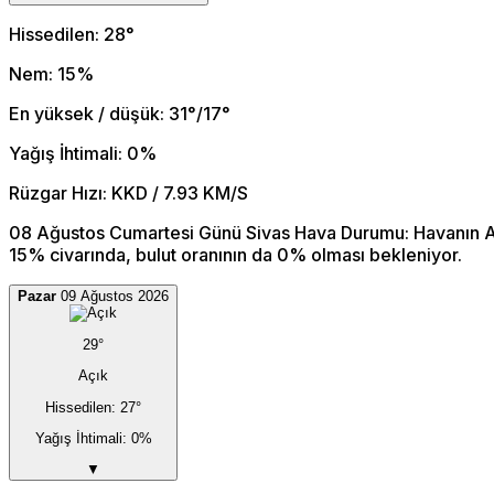
Hissedilen: 28°
Nem: 15%
En yüksek / düşük: 31°/17°
Yağış İhtimali: 0%
Rüzgar Hızı: KKD / 7.93 KM/S
08 Ağustos Cumartesi Günü Sivas Hava Durumu: Havanın Aç
15% civarında, bulut oranının da 0% olması bekleniyor.
Pazar
09 Ağustos 2026
29°
Açık
Hissedilen: 27°
Yağış İhtimali: 0%
▼