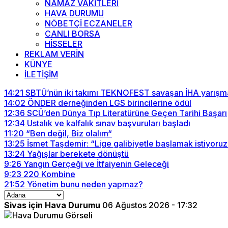
NAMAZ VAKİTLERİ
HAVA DURUMU
NÖBETÇİ ECZANELER
CANLI BORSA
HİSSELER
REKLAM VERİN
KÜNYE
İLETİŞİM
14:21
SBTÜ’nün iki takımı TEKNOFEST savaşan İHA yarışma
14:02
ÖNDER derneğinden LGS birincilerine ödül
12:36
SCÜ’den Dünya Tıp Literatürüne Geçen Tarihi Başarı
12:34
Ustalık ve kalfalık sınav başvuruları başladı
11:20
“Ben değil, Biz olalım“
13:25
İsmet Taşdemir: “Lige galibiyetle başlamak istiyoruz
13:24
Yağışlar berekete dönüştü
9:26
Yangın Gerçeği ve İtfaiyenin Geleceği
9:23
220 Kombine
21:52
Yönetim bunu neden yapmaz?
Sivas için Hava Durumu
06 Ağustos 2026 - 17:32