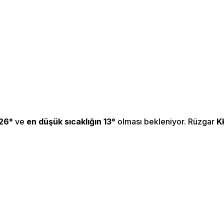
 26°
ve
en düşük sıcaklığın 13°
olması bekleniyor. Rüzgar
K