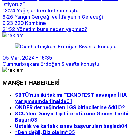
istiyoruz”
13:24
Yağışlar berekete dönüştü
9:26
Yangın Gerçeği ve İtfaiyenin Geleceği
9:23
220 Kombine
21:52
Yönetim bunu neden yapmaz?
05 Mart 2024 - 16:35
Cumhurbaşkanı Erdoğan Sivas’ta konuştu
MANŞET HABERLERİ
SBTÜ’nün iki takımı TEKNOFEST savaşan İHA
yarışmasında finalde
01
ÖNDER derneğinden LGS birincilerine ödül
02
SCÜ’den Dünya Tıp Literatürüne Geçen Tarihi
Başarı
03
Ustalık ve kalfalık sınav başvuruları başladı
04
“Ben değil, Biz olalım“
05