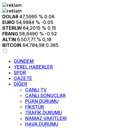
DOLAR
47,5995
% 0.06
EURO
54,9884
% -0.05
STERLIN
64,2015
% 0.15
FRANG
58,6490
% -0.52
ALTIN
6.507,71
% 0,18
BITCOIN
64.784,98
0.365
GÜNDEM
YEREL HABERLER
SPOR
GAZETE
DİĞER
CANLI TV
CANLI SONUÇLAR
PUAN DURUMU
FİKSTÜR
TRAFİK DURUMU
NAMAZ VAKİTLERİ
HAVA DURUMU