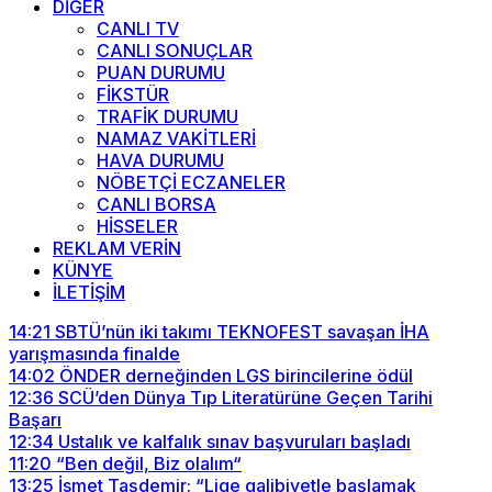
DİĞER
CANLI TV
CANLI SONUÇLAR
PUAN DURUMU
FİKSTÜR
TRAFİK DURUMU
NAMAZ VAKİTLERİ
HAVA DURUMU
NÖBETÇİ ECZANELER
CANLI BORSA
HİSSELER
REKLAM VERİN
KÜNYE
İLETİŞİM
14:21
SBTÜ’nün iki takımı TEKNOFEST savaşan İHA
yarışmasında finalde
14:02
ÖNDER derneğinden LGS birincilerine ödül
12:36
SCÜ’den Dünya Tıp Literatürüne Geçen Tarihi
Başarı
12:34
Ustalık ve kalfalık sınav başvuruları başladı
11:20
“Ben değil, Biz olalım“
13:25
İsmet Taşdemir: “Lige galibiyetle başlamak