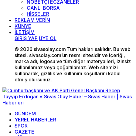
NÖBETÇİ ECZANELER
CANLI BORSA
HİSSELER
REKLAM VERİN
KÜNYE
İLETİŞİM
GİRİŞ YAP
ÜYE OL
© 2026 sivasolay.com Tüm hakları saklıdır. Bu web
sitesi, sivasolay.com’un resmi sitesidir ve içeriği,
marka adı, logosu ve tüm diğer materyalleri, izinsiz
kullanılamaz veya çoğaltılamaz. Web sitemizi
kullanarak, gizlilik ve kullanım koşullarını kabul
etmiş olursunuz.
GÜNDEM
YEREL HABERLER
SPOR
GAZETE