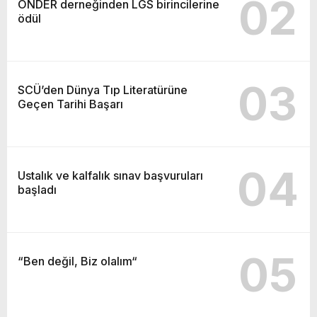
02
ÖNDER derneğinden LGS birincilerine
ödül
03
SCÜ’den Dünya Tıp Literatürüne
Geçen Tarihi Başarı
04
Ustalık ve kalfalık sınav başvuruları
başladı
05
“Ben değil, Biz olalım“