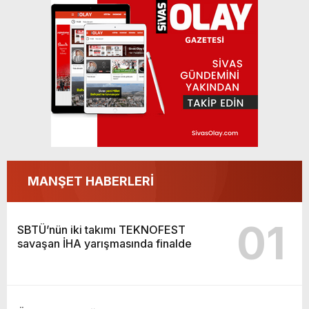
SBTÜ’nün iki takımı TEKNOFEST savaşan
İHA yarışmasında finalde
MANŞET HABERLERİ
01
SBTÜ’nün iki takımı TEKNOFEST
savaşan İHA yarışmasında finalde