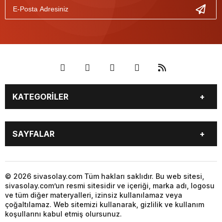
KATEGORİLER
GÜNDEM
SPOR
SAYFALAR
YEREL HABERLER
EKONOMİ
GAZETE
GİZLİLİK POLİTİKASI
KÜNYE
İLETİŞİM
© 2026 sivasolay.com Tüm hakları saklıdır. Bu web sitesi,
sivasolay.com’un resmi sitesidir ve içeriği, marka adı, logosu
ve tüm diğer materyalleri, izinsiz kullanılamaz veya
çoğaltılamaz. Web sitemizi kullanarak, gizlilik ve kullanım
koşullarını kabul etmiş olursunuz.