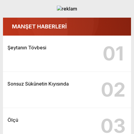
MANŞET HABERLERİ
01
Şeytanın Tövbesi
02
Sonsuz Sükûnetin Kıyısında
03
Ölçü