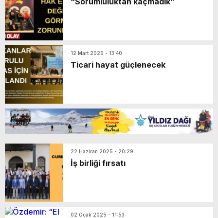
“Sorumluluktan kaçmadık”
İHA yarışmasında finalde
Şeytanın Tövbesi
12 Mart 2026 - 13:40
Ticari hayat güçlenecek
22 Haziran 2025 - 20:29
İş birliği fırsatı
02 Ocak 2025 - 11:53