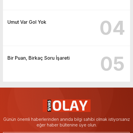
04
Umut Var Gol Yok
05
Bir Puan, Birkaç Soru İşareti
Günün önemli haberlerinden anında bilgi sahibi olmak istiyorsanız
eğer haber bültenine üye olun.