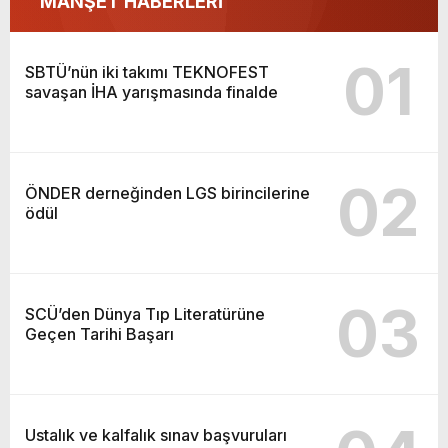
MANŞET HABERLERİ
SBTÜ’nün iki takımı TEKNOFEST savaşan
İHA yarışmasında finalde
01
SBTÜ’nün iki takımı TEKNOFEST
savaşan İHA yarışmasında finalde
02
ÖNDER derneğinden LGS birincilerine
ödül
03
SCÜ’den Dünya Tıp Literatürüne
Geçen Tarihi Başarı
Ustalık ve kalfalık sınav başvuruları