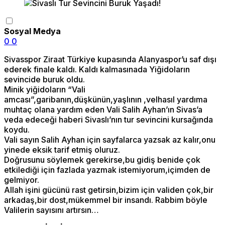
Sosyal Medya
0
0
Sivasspor Ziraat Türkiye kupasında Alanyaspor’u saf dışı
ederek finale kaldı. Kaldı kalmasınada Yiğidoların
sevincide buruk oldu.
Minik yiğidoların “Vali
amcası”,garibanın,düşkünün,yaşlının ,velhasıl yardıma
muhtaç olana yardım eden Vali Salih Ayhan’ın Sivas’a
veda edeceği haberi Sivaslı’nın tur sevincini kursağında
koydu.
Vali sayın Salih Ayhan için sayfalarca yazsak az kalır,onu
yinede eksik tarif etmiş oluruz.
Doğrusunu söylemek gerekirse,bu gidiş benide çok
etkilediği için fazlada yazmak istemiyorum,içimden de
gelmiyor.
Allah işini gücünü rast getirsin,bizim için validen çok,bir
arkadaş,bir dost,mükemmel bir insandı. Rabbim böyle
Valilerin sayısını artırsın…