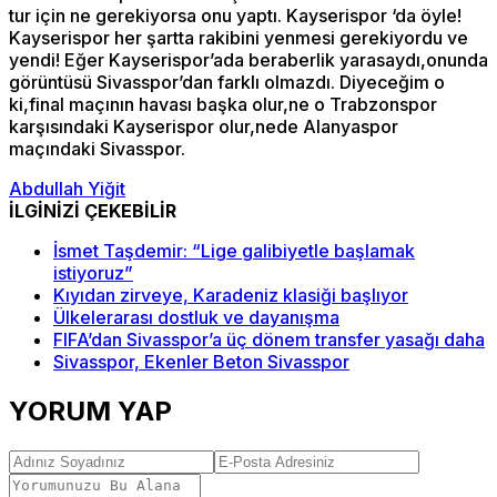
tur için ne gerekiyorsa onu yaptı. Kayserispor ‘da öyle!
Kayserispor her şartta rakibini yenmesi gerekiyordu ve
yendi! Eğer Kayserispor’ada beraberlik yarasaydı,onunda
görüntüsü Sivasspor’dan farklı olmazdı. Diyeceğim o
ki,final maçının havası başka olur,ne o Trabzonspor
karşısındaki Kayserispor olur,nede Alanyaspor
maçındaki Sivasspor.
Abdullah Yiğit
İLGİNİZİ ÇEKEBİLİR
İsmet Taşdemir: “Lige galibiyetle başlamak
istiyoruz”
Kıyıdan zirveye, Karadeniz klasiği başlıyor
Ülkelerarası dostluk ve dayanışma
FIFA’dan Sivasspor’a üç dönem transfer yasağı daha
Sivasspor, Ekenler Beton Sivasspor
YORUM YAP