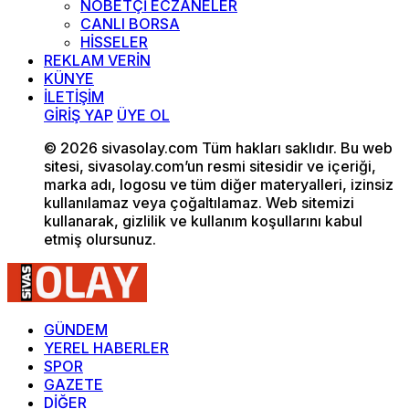
NÖBETÇİ ECZANELER
CANLI BORSA
HİSSELER
REKLAM VERİN
KÜNYE
İLETİŞİM
GİRİŞ YAP
ÜYE OL
© 2026 sivasolay.com Tüm hakları saklıdır. Bu web
sitesi, sivasolay.com’un resmi sitesidir ve içeriği,
marka adı, logosu ve tüm diğer materyalleri, izinsiz
kullanılamaz veya çoğaltılamaz. Web sitemizi
kullanarak, gizlilik ve kullanım koşullarını kabul
etmiş olursunuz.
GÜNDEM
YEREL HABERLER
SPOR
GAZETE
DİĞER