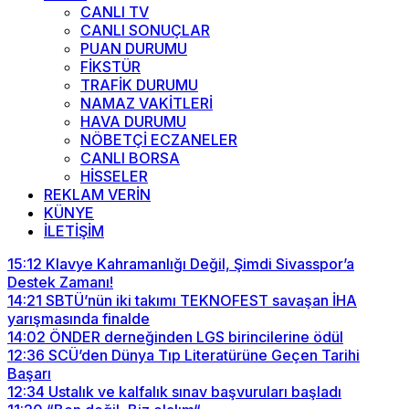
CANLI TV
CANLI SONUÇLAR
PUAN DURUMU
FİKSTÜR
TRAFİK DURUMU
NAMAZ VAKİTLERİ
HAVA DURUMU
NÖBETÇİ ECZANELER
CANLI BORSA
HİSSELER
REKLAM VERİN
KÜNYE
İLETİŞİM
15:12
Klavye Kahramanlığı Değil, Şimdi Sivasspor’a
Destek Zamanı!
14:21
SBTÜ’nün iki takımı TEKNOFEST savaşan İHA
yarışmasında finalde
14:02
ÖNDER derneğinden LGS birincilerine ödül
12:36
SCÜ’den Dünya Tıp Literatürüne Geçen Tarihi
Başarı
12:34
Ustalık ve kalfalık sınav başvuruları başladı