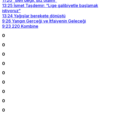
11:20
“Ben değil, Biz olalım“
13:25
İsmet Taşdemir: “Lige galibiyetle başlamak
istiyoruz”
13:24
Yağışlar berekete dönüştü
9:26
Yangın Gerçeği ve İtfaiyenin Geleceği
9:23
220 Kombine
0
0
0
0
0
0
0
0
0