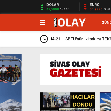
DOLAR
EURO
47,5998
54,9776
% 0.05
% -0
GÜN
21:52
Yönetim bunu neden y
14:21
SBTÜ’nün iki takımı TE
14:02
ÖNDER derneğinden LGS 
12:36
SCÜ’den Dünya Tıp Liter
12:34
Ustalık ve kalfalık sınav
11:20
“Ben değil, Biz olalım“
13:25
İsmet Taşdemir: “Lige ga
13:24
Yağışlar berekete dönüş
9:26
Yangın Gerçeği ve İtfai
9:23
220 Kombine
21:52
Yönetim bunu neden y