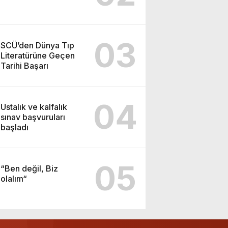
03
SCÜ’den Dünya Tıp
Literatürüne Geçen
Tarihi Başarı
04
Ustalık ve kalfalık
sınav başvuruları
başladı
05
“Ben değil, Biz
olalım“