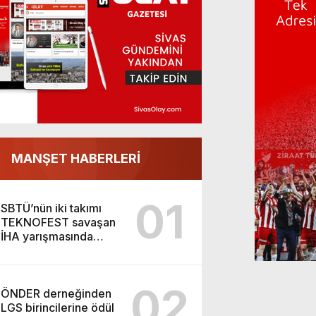
MANŞET HABERLERİ
01
SBTÜ’nün iki takımı
TEKNOFEST savaşan
İHA yarışmasında
finalde
02
ÖNDER derneğinden
LGS birincilerine ödül