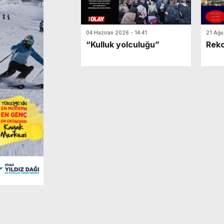
14:21
SBTÜ’nün iki takımı TE
04 Haziran 2026 - 14:41
21 Ağu
“Kulluk yolculuğu”
Reko