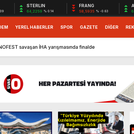
STERLIN
FRANG
A
64,2259
58,5935
6
.09
% 0.14
% -0.63
DEM
YEREL HABERLER
SPOR
GAZETE
DİĞER
REK
apmaz?
KNOFEST savaşan İHA yarışmasında finalde
birincilerine ödül
atürüne Geçen Tarihi Başarı
 başvuruları başladı
libiyetle başlamak istiyoruz”
tü
yenin Geleceği
apmaz?