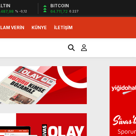
LTIN
BITCOIN
.487,98
64.711,72
% -0,12
0.227
LAM VERİN
KÜNYE
İLETİŞİM