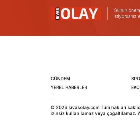
Günün önemli
istiyorsanız
GÜNDEM
SP
YEREL HABERLER
EK
© 2026 sivasolay.com Tüm hakları saklıdır
izinsiz kullanılamaz veya çoğaltılamaz. W