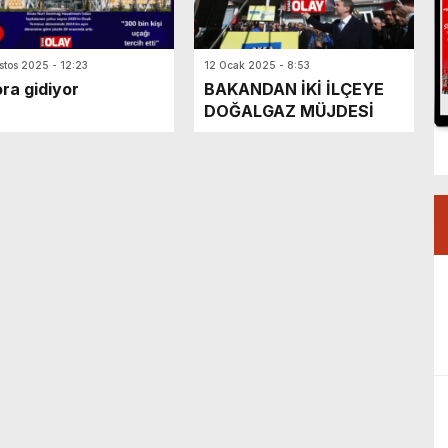
KNOFEST savaşan İHA yarışmasında finalde
stos 2025 - 12:23
12 Ocak 2025 - 8:53
ra gidiyor
BAKANDAN İKİ İLÇEYE
DOĞALGAZ MÜJDESİ