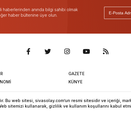
 haberlerinden anında bilgi sahibi olmak
 eğer haber bültenine üye olun.
OR
GAZETE
ONOMİ
KÜNYE
. Bu web sitesi, sivasolay.com’un resmi sitesidir ve içeriği, mar
eb sitemizi kullanarak, gizlilik ve kullanım koşullarını kabul etm