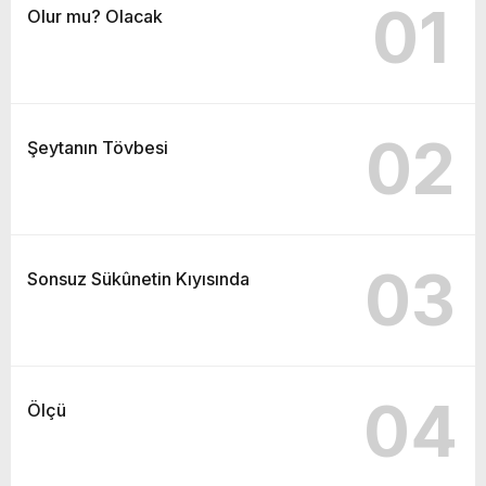
01
Olur mu? Olacak
02
Şeytanın Tövbesi
03
Sonsuz Sükûnetin Kıyısında
04
Ölçü