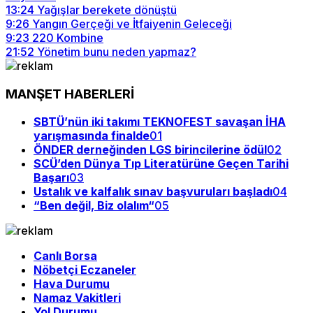
13:24
Yağışlar berekete dönüştü
9:26
Yangın Gerçeği ve İtfaiyenin Geleceği
9:23
220 Kombine
21:52
Yönetim bunu neden yapmaz?
MANŞET HABERLERİ
SBTÜ’nün iki takımı TEKNOFEST savaşan İHA
yarışmasında finalde
01
ÖNDER derneğinden LGS birincilerine ödül
02
SCÜ’den Dünya Tıp Literatürüne Geçen Tarihi
Başarı
03
Ustalık ve kalfalık sınav başvuruları başladı
04
“Ben değil, Biz olalım“
05
Canlı Borsa
Nöbetçi Eczaneler
Hava Durumu
Namaz Vakitleri
Yol Durumu