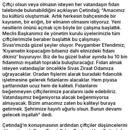
Çiftçi olsun veya olmasın isteyen her vatandaşın fidan
talebinde bulunabildiğini açıklayan Çetindağ; “Amacımız
bu kültürü oluşturmak. Artık herkesin bahçesinde bir
kayısının, bir eriğin, bir elmanın olmasını istiyoruz. Yeni
nesillerin önünü açmak için böyle bir çalışma başlattık.
Meclis Başkanımız ile yönetim kurulu üyelerimizle tüm
çiftçilerimizle beraber başlattık bu çalışmayı.
Sivas’ımızda güzel şeyler oluyor. Peygamber Efendimiz;
‘Kıyametin kopacağını bilseniz dahi elinizdeki fidanı
dikiniz’ buyuruyor. Biz de bu güzel bahar ayında bu 10 bin
fidanımızı inşallah toprakla buluşturacağız. Fidan almak
isteyen vatandaşlar öncelikle Sivas Ziraat Odamıza
uğrayacaklar. Oradan fişlerini alarak buradaki fidancılık
işletmesine gelerek fidanlarını alacaklar. Hem piyasa
şartlarından ucuz hem de kaliteli. Fidanlarını
beğenmeyen çiftçilerimize paralarını iade edebiliriz.
Vatandaşımız beğeniyorsa alacak beğenmiyorsa
almayacak. Bizim amacımız zaten bu kaliteyi buraya
getirmek. Şehrimize hayırlı uğurlu olsun. Bunun devamı
gelecek inşallah” dedi.
Çetindağ’ın konuşmasının ardından çiftçiler düşüncelerini