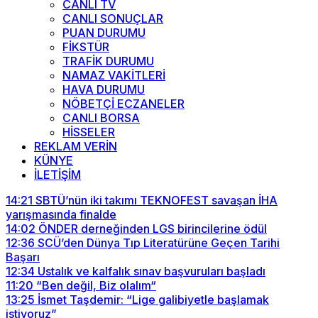
CANLI TV
CANLI SONUÇLAR
PUAN DURUMU
FİKSTÜR
TRAFİK DURUMU
NAMAZ VAKİTLERİ
HAVA DURUMU
NÖBETÇİ ECZANELER
CANLI BORSA
HİSSELER
REKLAM VERİN
KÜNYE
İLETİŞİM
14:21
SBTÜ’nün iki takımı TEKNOFEST savaşan İHA
yarışmasında finalde
14:02
ÖNDER derneğinden LGS birincilerine ödül
12:36
SCÜ’den Dünya Tıp Literatürüne Geçen Tarihi
Başarı
12:34
Ustalık ve kalfalık sınav başvuruları başladı
11:20
“Ben değil, Biz olalım“
13:25
İsmet Taşdemir: “Lige galibiyetle başlamak
istiyoruz”