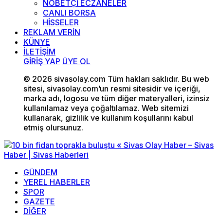
NÖBETÇİ ECZANELER
CANLI BORSA
HİSSELER
REKLAM VERİN
KÜNYE
İLETİŞİM
GİRİŞ YAP
ÜYE OL
© 2026 sivasolay.com Tüm hakları saklıdır. Bu web
sitesi, sivasolay.com’un resmi sitesidir ve içeriği,
marka adı, logosu ve tüm diğer materyalleri, izinsiz
kullanılamaz veya çoğaltılamaz. Web sitemizi
kullanarak, gizlilik ve kullanım koşullarını kabul
etmiş olursunuz.
GÜNDEM
YEREL HABERLER
SPOR
GAZETE
DİĞER