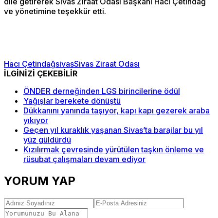
dile getirerek Sivas Ziraat Odası Başkanı Hacı Çetindağ
ve yönetimine teşekkür etti.
Hacı Çetindağ
sivas
Sivas Ziraat Odası
İLGİNİZİ ÇEKEBİLİR
ÖNDER derneğinden LGS birincilerine ödül
Yağışlar berekete dönüştü
Dükkanını yanında taşıyor, kapı kapı gezerek araba
yıkıyor
Geçen yıl kuraklık yaşanan Sivas’ta barajlar bu yıl
yüz güldürdü
Kızılırmak çevresinde yürütülen taşkın önleme ve
rüsubat çalışmaları devam ediyor
YORUM YAP