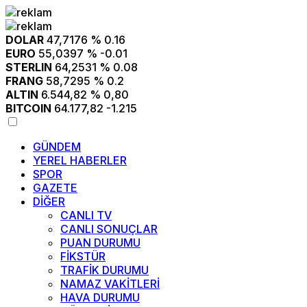
DOLAR
47,7176
% 0.16
EURO
55,0397
% -0.01
STERLIN
64,2531
% 0.08
FRANG
58,7295
% 0.2
ALTIN
6.544,82
% 0,80
BITCOIN
64.177,82
-1.215
GÜNDEM
YEREL HABERLER
SPOR
GAZETE
DİĞER
CANLI TV
CANLI SONUÇLAR
PUAN DURUMU
FİKSTÜR
TRAFİK DURUMU
NAMAZ VAKİTLERİ
HAVA DURUMU