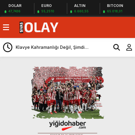
DOLAR
EURO
ALTIN
BITCOIN
47,7436
55,2510
6.660,55
65.018,01
Klavye Kahramanlığı Değil, Şimdi
SBTÜ’nün ik
Sivasspor’a Destek Zamanı!
İHA yarışmas