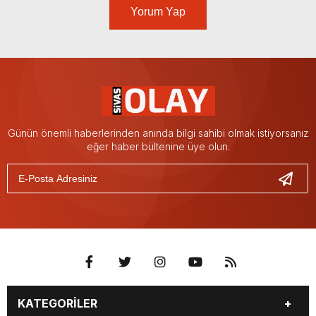
Yorum Yap
Günün önemli haberlerinden anında bilgi sahibi olmak istiyorsanız
eğer haber bültenine üye olun.
KATEGORİLER