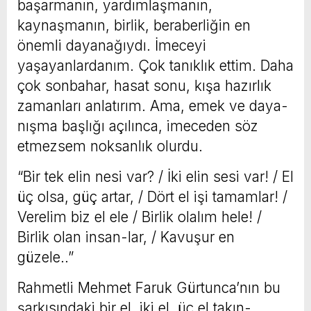
başarmanın, yardımlaşmanın,
kaynaşmanın, birlik, beraberliğin en
önemli dayanağıydı. İmeceyi
yaşayanlardanım. Çok tanıklık ettim. Daha
çok sonbahar, hasat sonu, kışa hazırlık
zamanları anlatırım. Ama, emek ve daya-
nışma başlığı açılınca, imeceden söz
etmezsem noksanlık olurdu.
“Bir tek elin nesi var? / İki elin sesi var! / El
üç olsa, güç artar, / Dört el işi tamamlar! /
Verelim biz el ele / Birlik olalım hele! /
Birlik olan insan-lar, / Kavuşur en
güzele..”
Rahmetli Mehmet Faruk Gürtunca’nın bu
şarkısındaki bir el, iki el, üç el takın-