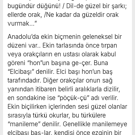
bugündür düğünü! / Dil-de güzel bir şarkı;
ellerde orak, /Ne kadar da güzeldir orak
vurmak…”
Anadolu’da ekin biçmenin geleneksel bir
düzeni var.. Ekin tarlasında önce tırpan
veya orakçıların en ustası olarak kabul
göreni “hon”un başına ge-çer. Buna
“Elcibaşı” denilir. Elci başı hon’un baş
tarafındadır. Diğer orakçılar onun sağ
yanından itibaren belirli aralıklarla dizilir,
en sondakine ise “pöçük-çü” adı verilir.
Ekin biçilirken içlerinden sesi güzel olanlar
sırasıyla türkü okurlar, bu türkülere
“manileme” denilir. Genellikle manilemeye
elcibaşı baş-lar, kendisi önce ezginin bir