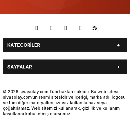
KATEGORİLER
GÜNDEM
SPOR
SAYFALAR
YEREL HABERLER
EKONOMİ
GAZETE
GİZLİLİK POLİTİKASI
KÜNYE
İLETİŞİM
© 2026 sivasolay.com Tüm hakları saklıdır. Bu web sitesi,
sivasolay.com’un resmi sitesidir ve içeriği, marka adı, logosu
ve tüm diğer materyalleri, izinsiz kullanılamaz veya
çoğaltılamaz. Web sitemizi kullanarak, gizlilik ve kullanım
koşullarını kabul etmiş olursunuz.