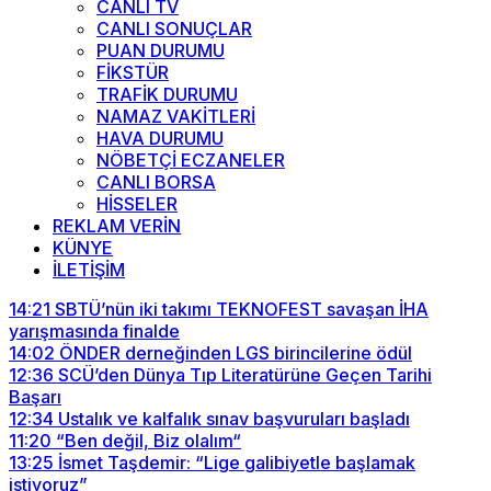
CANLI TV
CANLI SONUÇLAR
PUAN DURUMU
FİKSTÜR
TRAFİK DURUMU
NAMAZ VAKİTLERİ
HAVA DURUMU
NÖBETÇİ ECZANELER
CANLI BORSA
HİSSELER
REKLAM VERİN
KÜNYE
İLETİŞİM
14:21
SBTÜ’nün iki takımı TEKNOFEST savaşan İHA
yarışmasında finalde
14:02
ÖNDER derneğinden LGS birincilerine ödül
12:36
SCÜ’den Dünya Tıp Literatürüne Geçen Tarihi
Başarı
12:34
Ustalık ve kalfalık sınav başvuruları başladı
11:20
“Ben değil, Biz olalım“
13:25
İsmet Taşdemir: “Lige galibiyetle başlamak
istiyoruz”