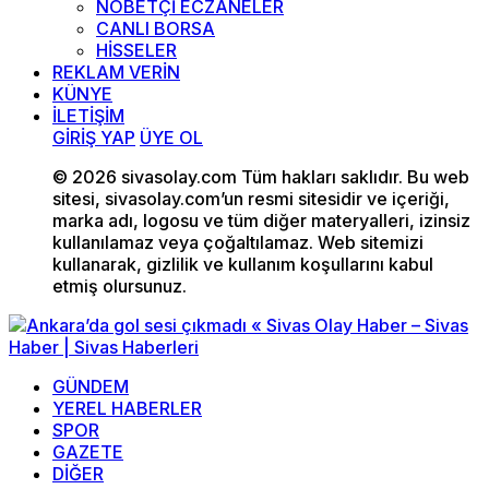
NÖBETÇİ ECZANELER
CANLI BORSA
HİSSELER
REKLAM VERİN
KÜNYE
İLETİŞİM
GİRİŞ YAP
ÜYE OL
© 2026 sivasolay.com Tüm hakları saklıdır. Bu web
sitesi, sivasolay.com’un resmi sitesidir ve içeriği,
marka adı, logosu ve tüm diğer materyalleri, izinsiz
kullanılamaz veya çoğaltılamaz. Web sitemizi
kullanarak, gizlilik ve kullanım koşullarını kabul
etmiş olursunuz.
GÜNDEM
YEREL HABERLER
SPOR
GAZETE
DİĞER