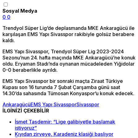
Sosyal Medya
0
0
Trendyol Süper Lig’de deplasmanda MKE Ankaragücü ile
karşılaşan EMS Yapı Sivasspor rakibiyle golsüz berabere
kaldı.
EMS Yapı Sivasspor, Trendyol Süper Lig 2023-2024
Sezonu’nun 24. hafta maçında MKE Ankaragücü’ne konuk
oldu. Eryaman Stadı’nda oynanan mücadeleden Yiğidolar
0-0 beraberlikle ayrıldı.
EMS Yapı Sivasspor bir sonraki maçta Ziraat Türkiye
Kupası son 16 turunda 7 Şubat Çarşamba günü saat
14.30’da sahasında Tümosan Konyaspor’u konuk edecek.
Ankaragücü
EMS Yapı Sivasspor
Sivasspor
İLGİNİZİ ÇEKEBİLİR
İsmet Taşdemir: “Lige galibiyetle başlamak
istiyoruz”
Kıyıdan zirveye, Karadeniz klasiği başlıyor