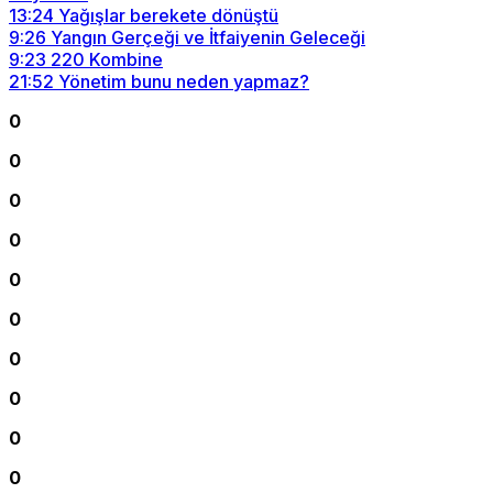
13:24
Yağışlar berekete dönüştü
9:26
Yangın Gerçeği ve İtfaiyenin Geleceği
9:23
220 Kombine
21:52
Yönetim bunu neden yapmaz?
0
0
0
0
0
0
0
0
0
0