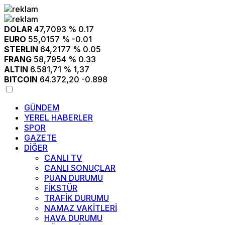
DOLAR
47,7093
% 0.17
EURO
55,0157
% -0.01
STERLIN
64,2177
% 0.05
FRANG
58,7954
% 0.33
ALTIN
6.581,71
% 1,37
BITCOIN
64.372,20
-0.898
GÜNDEM
YEREL HABERLER
SPOR
GAZETE
DİĞER
CANLI TV
CANLI SONUÇLAR
PUAN DURUMU
FİKSTÜR
TRAFİK DURUMU
NAMAZ VAKİTLERİ
HAVA DURUMU