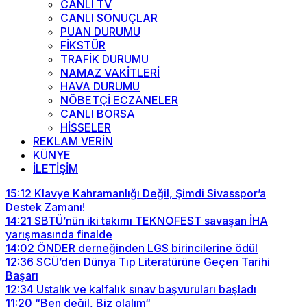
CANLI TV
CANLI SONUÇLAR
PUAN DURUMU
FİKSTÜR
TRAFİK DURUMU
NAMAZ VAKİTLERİ
HAVA DURUMU
NÖBETÇİ ECZANELER
CANLI BORSA
HİSSELER
REKLAM VERİN
KÜNYE
İLETİŞİM
15:12
Klavye Kahramanlığı Değil, Şimdi Sivasspor’a
Destek Zamanı!
14:21
SBTÜ’nün iki takımı TEKNOFEST savaşan İHA
yarışmasında finalde
14:02
ÖNDER derneğinden LGS birincilerine ödül
12:36
SCÜ’den Dünya Tıp Literatürüne Geçen Tarihi
Başarı
12:34
Ustalık ve kalfalık sınav başvuruları başladı
11:20
“Ben değil, Biz olalım“