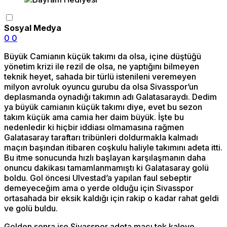
Sosyal Medya
0
0
Büyük Camianın küçük takımı da olsa, içine düştüğü
yönetim krizi ile rezil de olsa, ne yaptığını bilmeyen
teknik heyet, sahada bir türlü istenileni veremeyen
milyon avroluk oyuncu gurubu da olsa Sivasspor’un
deplasmanda oynadığı takımın adı Galatasaraydı. Dedim
ya büyük camianın küçük takımı diye, evet bu sezon
takım küçük ama camia her daim büyük. İşte bu
nedenledir ki hiçbir iddiası olmamasına rağmen
Galatasaray taraftarı tribünleri doldurmakla kalmadı
maçın başından itibaren coşkulu haliyle takımını adeta itti.
Bu itme sonucunda hızlı başlayan karşılaşmanın daha
onuncu dakikası tamamlanmamıştı ki Galatasaray golü
boldu. Gol öncesi Ulvestad’a yapılan faul sebeptir
demeyeceğim ama o yerde olduğu için Sivasspor
ortasahada bir eksik kaldığı için rakip o kadar rahat geldi
ve golü buldu.
Golden sonra ise Sivasspor adeta maçı tek kaleye