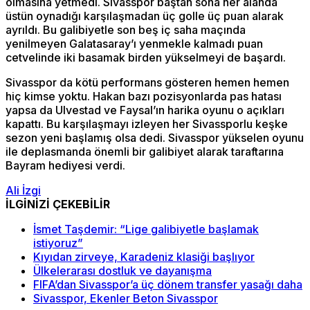
olmasına yetmedi. Sivasspor baştan sona her alanda
üstün oynadığı karşılaşmadan üç golle üç puan alarak
ayrıldı. Bu galibiyetle son beş iç saha maçında
yenilmeyen Galatasaray’ı yenmekle kalmadı puan
cetvelinde iki basamak birden yükselmeyi de başardı.
Sivasspor da kötü performans gösteren hemen hemen
hiç kimse yoktu. Hakan bazı pozisyonlarda pas hatası
yapsa da Ulvestad ve Faysal’ın harika oyunu o açıkları
kapattı. Bu karşılaşmayı izleyen her Sivassporlu keşke
sezon yeni başlamış olsa dedi. Sivasspor yükselen oyunu
ile deplasmanda önemli bir galibiyet alarak taraftarına
Bayram hediyesi verdi.
Ali İzgi
İLGİNİZİ ÇEKEBİLİR
İsmet Taşdemir: “Lige galibiyetle başlamak
istiyoruz”
Kıyıdan zirveye, Karadeniz klasiği başlıyor
Ülkelerarası dostluk ve dayanışma
FIFA’dan Sivasspor’a üç dönem transfer yasağı daha
Sivasspor, Ekenler Beton Sivasspor