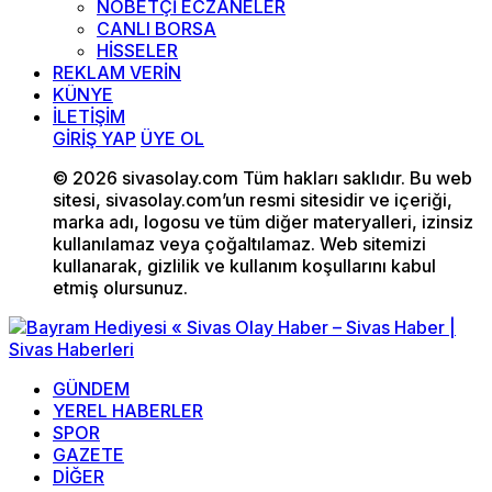
NÖBETÇİ ECZANELER
CANLI BORSA
HİSSELER
REKLAM VERİN
KÜNYE
İLETİŞİM
GİRİŞ YAP
ÜYE OL
© 2026 sivasolay.com Tüm hakları saklıdır. Bu web
sitesi, sivasolay.com’un resmi sitesidir ve içeriği,
marka adı, logosu ve tüm diğer materyalleri, izinsiz
kullanılamaz veya çoğaltılamaz. Web sitemizi
kullanarak, gizlilik ve kullanım koşullarını kabul
etmiş olursunuz.
GÜNDEM
YEREL HABERLER
SPOR
GAZETE
DİĞER