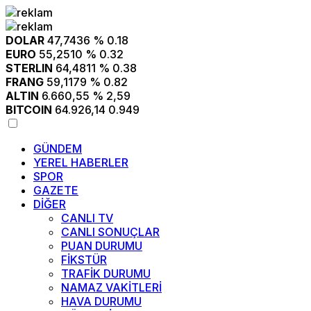
DOLAR
47,7436
% 0.18
EURO
55,2510
% 0.32
STERLIN
64,4811
% 0.38
FRANG
59,1179
% 0.82
ALTIN
6.660,55
% 2,59
BITCOIN
64.926,14
0.949
GÜNDEM
YEREL HABERLER
SPOR
GAZETE
DİĞER
CANLI TV
CANLI SONUÇLAR
PUAN DURUMU
FİKSTÜR
TRAFİK DURUMU
NAMAZ VAKİTLERİ
HAVA DURUMU