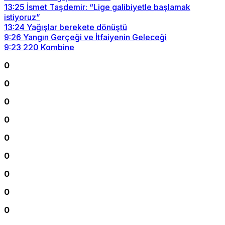
13:25
İsmet Taşdemir: “Lige galibiyetle başlamak
istiyoruz”
13:24
Yağışlar berekete dönüştü
9:26
Yangın Gerçeği ve İtfaiyenin Geleceği
9:23
220 Kombine
0
0
0
0
0
0
0
0
0