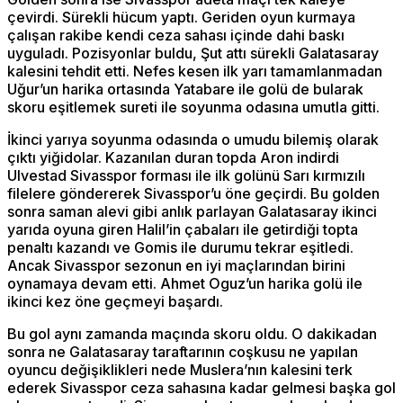
çevirdi. Sürekli hücum yaptı. Geriden oyun kurmaya
çalışan rakibe kendi ceza sahası içinde dahi baskı
uyguladı. Pozisyonlar buldu, Şut attı sürekli Galatasaray
kalesini tehdit etti. Nefes kesen ilk yarı tamamlanmadan
Uğur’un harika ortasında Yatabare ile golü de bularak
skoru eşitlemek sureti ile soyunma odasına umutla gitti.
İkinci yarıya soyunma odasında o umudu bilemiş olarak
çıktı yiğidolar. Kazanılan duran topda Aron indirdi
Ulvestad Sivasspor forması ile ilk golünü Sarı kırmızılı
filelere göndererek Sivasspor’u öne geçirdi. Bu golden
sonra saman alevi gibi anlık parlayan Galatasaray ikinci
yarıda oyuna giren Halil’in çabaları ile getirdiği topta
penaltı kazandı ve Gomis ile durumu tekrar eşitledi.
Ancak Sivasspor sezonun en iyi maçlarından birini
oynamaya devam etti. Ahmet Oguz’un harika golü ile
ikinci kez öne geçmeyi başardı.
Bu gol aynı zamanda maçında skoru oldu. O dakikadan
sonra ne Galatasaray taraftarının coşkusu ne yapılan
oyuncu değişiklikleri nede Muslera’nın kalesini terk
ederek Sivasspor ceza sahasına kadar gelmesi başka gol