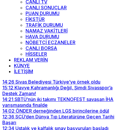
CANLI TV
CANLI SONUÇLAR
PUAN DURUMU
FİKSTÜR
TRAFİK DURUMU
NAMAZ VAKİTLERİ
HAVA DURUMU
NÖBETÇİ ECZANELER
CANLI BORSA
HİSSELER
REKLAM VERİN
KÜNYE
İLETİŞİM
14:26
Sivas Belediyesi Türkiye’ye örnek oldu
15:12
Klavye Kahramanlığı Değil, Şimdi Sivasspor’a
Destek Zamanı!
14:21
SBTÜ’nün iki takımı TEKNOFEST savaşan İHA
yarışmasında finalde
14:02
ÖNDER derneğinden LGS birincilerine ödül
12:36
SCÜ’den Dünya Tıp Literatürüne Geçen Tarihi
Başarı
12:34
Ustalık ve kalfalık sınav başvuruları başladı