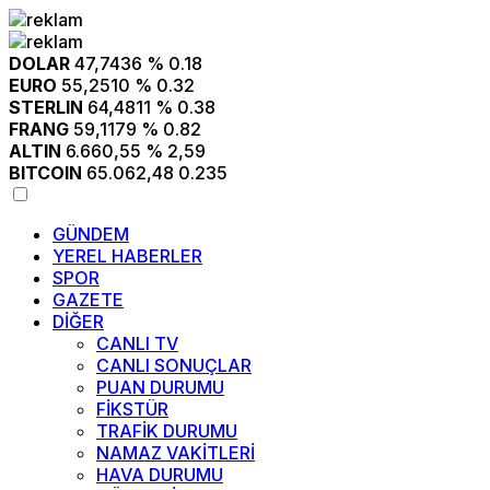
DOLAR
47,7436
% 0.18
EURO
55,2510
% 0.32
STERLIN
64,4811
% 0.38
FRANG
59,1179
% 0.82
ALTIN
6.660,55
% 2,59
BITCOIN
65.062,48
0.235
GÜNDEM
YEREL HABERLER
SPOR
GAZETE
DİĞER
CANLI TV
CANLI SONUÇLAR
PUAN DURUMU
FİKSTÜR
TRAFİK DURUMU
NAMAZ VAKİTLERİ
HAVA DURUMU