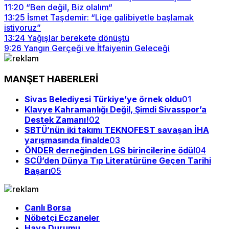
11:20
“Ben değil, Biz olalım“
13:25
İsmet Taşdemir: “Lige galibiyetle başlamak
istiyoruz”
13:24
Yağışlar berekete dönüştü
9:26
Yangın Gerçeği ve İtfaiyenin Geleceği
MANŞET HABERLERİ
Sivas Belediyesi Türkiye’ye örnek oldu
01
Klavye Kahramanlığı Değil, Şimdi Sivasspor’a
Destek Zamanı!
02
SBTÜ’nün iki takımı TEKNOFEST savaşan İHA
yarışmasında finalde
03
ÖNDER derneğinden LGS birincilerine ödül
04
SCÜ’den Dünya Tıp Literatürüne Geçen Tarihi
Başarı
05
Canlı Borsa
Nöbetçi Eczaneler
Hava Durumu