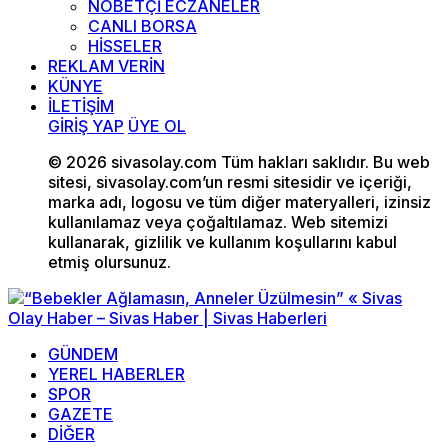
NÖBETÇİ ECZANELER
CANLI BORSA
HİSSELER
REKLAM VERİN
KÜNYE
İLETİŞİM
GİRİŞ YAP
ÜYE OL
© 2026 sivasolay.com Tüm hakları saklıdır. Bu web
sitesi, sivasolay.com’un resmi sitesidir ve içeriği,
marka adı, logosu ve tüm diğer materyalleri, izinsiz
kullanılamaz veya çoğaltılamaz. Web sitemizi
kullanarak, gizlilik ve kullanım koşullarını kabul
etmiş olursunuz.
GÜNDEM
YEREL HABERLER
SPOR
GAZETE
DİĞER