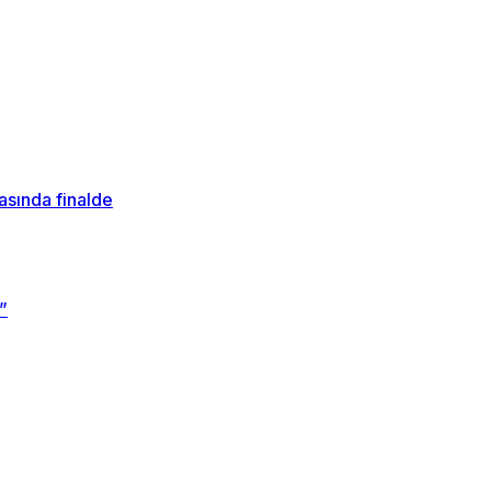
sında finalde
”