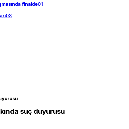
şmasında finalde
01
arı
03
duyurusu
kında suç duyurusu