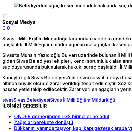
Sosyal Medya
0
0
Sivas İl Milli Eğitim Müdürlüğü tarafından cadde üzerindeki 
başlatıldı. İl Milli Eğitim müdürlüğünün ise ağaçları kesen 
Sivas’ta Muhsin Yazıcıoğlu Bulvarı üzerinde bulunan İl Mill
giden Sivas Belediyesi ekipleri, kendi sorumluluk alanlarınd
suç duyurusunda bulunularak hukuki süreç başlatıldı. İl Mil
Konuyla ilgili Sivas Belediyesi’nin resmi sosyal medya hes
altında büyük ölçüde zarar verildiği tespit edilmiştir. Sö
hassasiyetle takip edilecektir. Zarar verilen ağaçların yerin
sivas
Sivas Belediyesi
Sivas İl Milli Eğitim Müdürlüğü
İLGİNİZİ ÇEKEBİLİR
ÖNDER derneğinden LGS birincilerine ödül
Yağışlar berekete dönüştü
Dükkanını yanında taşıyor, kapı kapı gezerek araba y