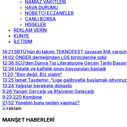
NAMAZ VAKİTLERİ
HAVA DURUMU
NÖBETÇİ ECZANELER
CANLI BORSA
HİSSELER
REKLAM VERİN
KÜNYE
İLETİŞİM
14:21
SBTÜ’nün iki takımı TEKNOFEST savaşan İHA yarışma
14:02
ÖNDER derneğinden LGS birincilerine ödül
12:36
SCÜ’den Dünya Tıp Literatürüne Geçen Tarihi Başarı
12:34
Ustalık ve kalfalık sınav başvuruları başladı
11:20
“Ben değil, Biz olalım“
13:25
İsmet Taşdemir: “Lige galibiyetle başlamak istiyoruz
13:24
Yağışlar berekete dönüştü
9:26
Yangın Gerçeği ve İtfaiyenin Geleceği
9:23
220 Kombine
21:52
Yönetim bunu neden yapmaz?
MANŞET HABERLERİ