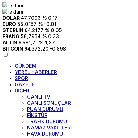
DOLAR
47,7093
% 0.17
EURO
55,0157
% -0.01
STERLIN
64,2177
% 0.05
FRANG
58,7954
% 0.33
ALTIN
6.581,71
% 1,37
BITCOIN
64.372,20
-0.898
GÜNDEM
YEREL HABERLER
SPOR
GAZETE
DİĞER
CANLI TV
CANLI SONUÇLAR
PUAN DURUMU
FİKSTÜR
TRAFİK DURUMU
NAMAZ VAKİTLERİ
HAVA DURUMU