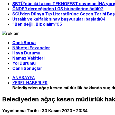
SBTÜ’nün iki takımı TEKNOFEST savaşan İHA yarı
ÖNDER derneğinden LGS birincilerine ödül
02
SCÜ’den Dünya Tıp Literatürüne Geçen Tarihi Baş
Ustalık ve kalfalık sınav başvuruları başladı
04
“Ben değil, Biz olalım“
05
Canlı Borsa
Nöbetçi Eczaneler
Hava Durumu
Namaz Vakitleri
Yol Durumu
Canlı Sonuçlar
ANASAYFA
YEREL HABERLER
Belediyeden ağaç kesen müdürlük hakkında suç 
Belediyeden ağaç kesen müdürlük hak
Yayınlanma Tarihi :
30 Kasım 2023 - 23:34