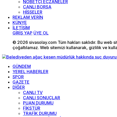
NÖBETÇİ ECZANELER
CANLI BORSA
HİSSELER
REKLAM VERİN
KÜNYE
İLETİŞİM
GİRİŞ YAP
ÜYE OL
© 2026 sivasolay.com Tüm hakları saklıdır. Bu web site
çoğaltılamaz. Web sitemizi kullanarak, gizlilik ve kull
GÜNDEM
YEREL HABERLER
SPOR
GAZETE
DİĞER
CANLI TV
CANLI SONUÇLAR
PUAN DURUMU
FİKSTÜR
TRAFİK DURUMU