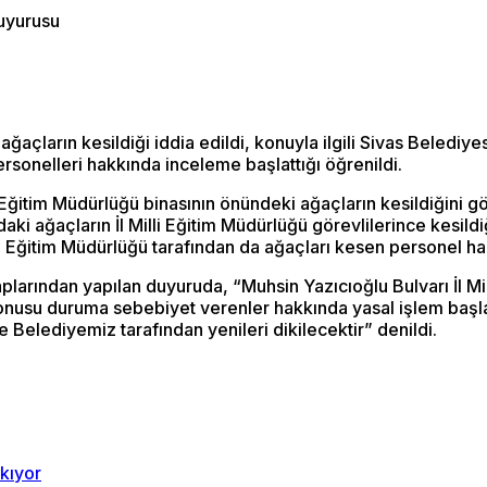
ağaçların kesildiği iddia edildi, konuyla ilgili Sivas Beledi
personelleri hakkında inceleme başlattığı öğrenildi.
i Eğitim Müdürlüğü binasının önündeki ağaçların kesildiğini g
aki ağaçların İl Milli Eğitim Müdürlüğü görevlilerince kesildi
li Eğitim Müdürlüğü tarafından da ağaçları kesen personel ha
aplarından yapılan duyuruda, “Muhsin Yazıcıoğlu Bulvarı İl 
z konusu duruma sebebiyet verenler hakkında yasal işlem başl
e Belediyemiz tarafından yenileri dikilecektir” denildi.
ıkıyor