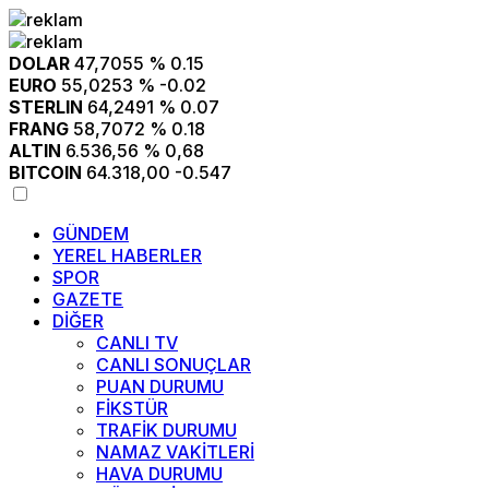
DOLAR
47,7055
% 0.15
EURO
55,0253
% -0.02
STERLIN
64,2491
% 0.07
FRANG
58,7072
% 0.18
ALTIN
6.536,56
% 0,68
BITCOIN
64.318,00
-0.547
GÜNDEM
YEREL HABERLER
SPOR
GAZETE
DİĞER
CANLI TV
CANLI SONUÇLAR
PUAN DURUMU
FİKSTÜR
TRAFİK DURUMU
NAMAZ VAKİTLERİ
HAVA DURUMU