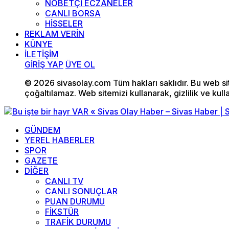
NÖBETÇİ ECZANELER
CANLI BORSA
HİSSELER
REKLAM VERİN
KÜNYE
İLETİŞİM
GİRİŞ YAP
ÜYE OL
© 2026 sivasolay.com Tüm hakları saklıdır. Bu web site
çoğaltılamaz. Web sitemizi kullanarak, gizlilik ve kull
GÜNDEM
YEREL HABERLER
SPOR
GAZETE
DİĞER
CANLI TV
CANLI SONUÇLAR
PUAN DURUMU
FİKSTÜR
TRAFİK DURUMU