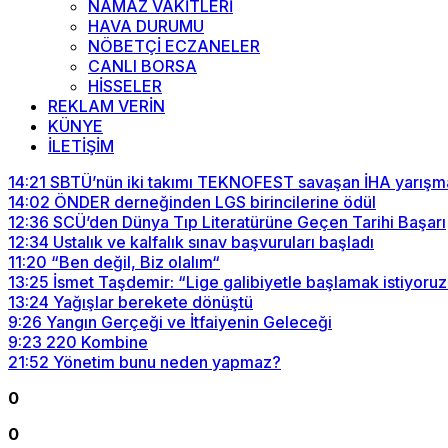
NAMAZ VAKİTLERİ
HAVA DURUMU
NÖBETÇİ ECZANELER
CANLI BORSA
HİSSELER
REKLAM VERİN
KÜNYE
İLETİŞİM
14:21
SBTÜ’nün iki takımı TEKNOFEST savaşan İHA yarışma
14:02
ÖNDER derneğinden LGS birincilerine ödül
12:36
SCÜ’den Dünya Tıp Literatürüne Geçen Tarihi Başarı
12:34
Ustalık ve kalfalık sınav başvuruları başladı
11:20
“Ben değil, Biz olalım“
13:25
İsmet Taşdemir: “Lige galibiyetle başlamak istiyoruz
13:24
Yağışlar berekete dönüştü
9:26
Yangın Gerçeği ve İtfaiyenin Geleceği
9:23
220 Kombine
21:52
Yönetim bunu neden yapmaz?
0
0