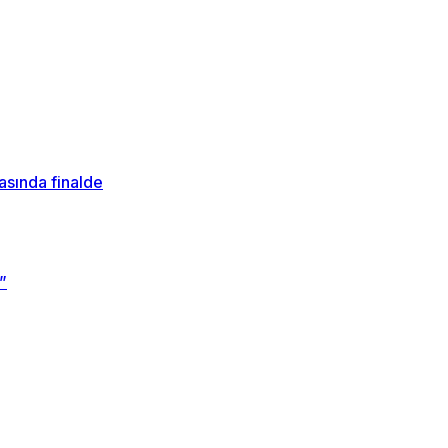
sında finalde
”