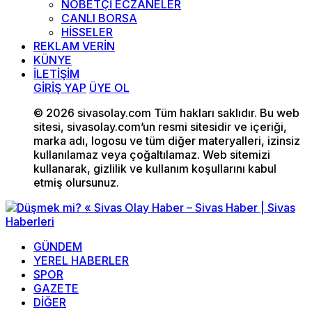
NÖBETÇİ ECZANELER
CANLI BORSA
HİSSELER
REKLAM VERİN
KÜNYE
İLETİŞİM
GİRİŞ YAP
ÜYE OL
© 2026 sivasolay.com Tüm hakları saklıdır. Bu web
sitesi, sivasolay.com’un resmi sitesidir ve içeriği,
marka adı, logosu ve tüm diğer materyalleri, izinsiz
kullanılamaz veya çoğaltılamaz. Web sitemizi
kullanarak, gizlilik ve kullanım koşullarını kabul
etmiş olursunuz.
GÜNDEM
YEREL HABERLER
SPOR
GAZETE
DİĞER