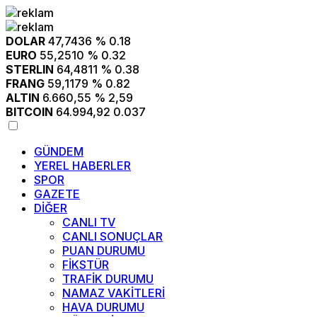
DOLAR
47,7436
% 0.18
EURO
55,2510
% 0.32
STERLIN
64,4811
% 0.38
FRANG
59,1179
% 0.82
ALTIN
6.660,55
% 2,59
BITCOIN
64.994,92
0.037
GÜNDEM
YEREL HABERLER
SPOR
GAZETE
DİĞER
CANLI TV
CANLI SONUÇLAR
PUAN DURUMU
FİKSTÜR
TRAFİK DURUMU
NAMAZ VAKİTLERİ
HAVA DURUMU