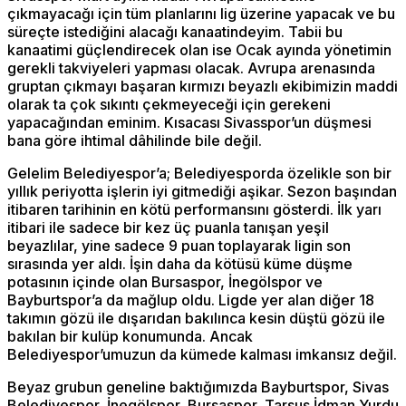
çıkmayacağı için tüm planlarını lig üzerine yapacak ve bu
süreçte istediğini alacağı kanaatindeyim. Tabii bu
kanaatimi güçlendirecek olan ise Ocak ayında yönetimin
gerekli takviyeleri yapması olacak. Avrupa arenasında
gruptan çıkmayı başaran kırmızı beyazlı ekibimizin maddi
olarak ta çok sıkıntı çekmeyeceği için gerekeni
yapacağından eminim. Kısacası Sivasspor’un düşmesi
bana göre ihtimal dâhilinde bile değil.
Gelelim Belediyespor’a; Belediyesporda özelikle son bir
yıllık periyotta işlerin iyi gitmediği aşikar. Sezon başından
itibaren tarihinin en kötü performansını gösterdi. İlk yarı
itibari ile sadece bir kez üç puanla tanışan yeşil
beyazlılar, yine sadece 9 puan toplayarak ligin son
sırasında yer aldı. İşin daha da kötüsü küme düşme
potasının içinde olan Bursaspor, İnegölspor ve
Bayburtspor’a da mağlup oldu. Ligde yer alan diğer 18
takımın gözü ile dışarıdan bakılınca kesin düştü gözü ile
bakılan bir kulüp konumunda. Ancak
Belediyespor’umuzun da kümede kalması imkansız değil.
Beyaz grubun geneline baktığımızda Bayburtspor, Sivas
Belediyespor, İnegölspor, Bursaspor, Tarsus İdman Yurdu