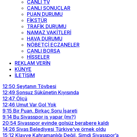
CANLI TV
CANLI SONUÇLAR
PUAN DURUMU
FİKSTÜR
TRAFİK DURUMU
NAMAZ VAKİTLERİ
HAVA DURUMU
NÖBETÇİ ECZANELER
CANLI BORSA
HİSSELER
REKLAM VERİN
KÜNYE
İLETİŞİM
12:50
Şeytanın Tövbesi
12:49
Sonsuz Sükûnetin Kıyısında
12:47
Ölçü
12:46
Umut Var Gol Yok
9:15
Bir Puan, Birkaç Soru İşareti
9:14
Bu Sivasspor iş yapar (mı?)
20:54
Sivasspor evinde golsüz berabere kaldı
14:26
Sivas Belediyesi Türkiye’ye örnek oldu
15:12
Klavye Kahramanlığı Değil, Şimdi Sivasspor’a