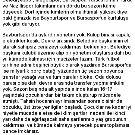
ve Nazillispor takımlarından dördü bu sezon küme
düşecek. Dört içinde kimlerin olma ihtimali yüksek diye
baktığımızda ise Bayburtspor ve Bursaspor’un kurtuluşu
yok gibi duruyor.
Bayburtspor’da aylardır yönetim yok. Kulüp binası kapalı,
elektrikler kesik. Devre arasında Belediye başkanının el
atarak sahipsiz cenazeyi kaldırması bekleniyor. Belediye
başkanı kulübü üzerine alıp bir yönetim oluştursa dahi bu
yıl kümede kalması için mucizeler lazım. Türk futbol
tarihine adını beşinci büyük olarak yazdıran Bursaspor’da
ise milyarlık borç batağı yüzünden üç sezon boyunca
transfer yasağı var ve tüm paralar bloke. Oda dolusu
parası olsa dahi devre arasında transfer yapma imkânı
yok. Sezon başında alt yapıda elinde kalan 16-17
yaşındaki çocuklardan bir takım oluşturup mücadele
etmişti. Tahsin hocanın ayrılmasından sonra o sihir de
bozuldu, üst üste yenilgiler başladı. Çocuklar ne kadar iyi
niyetle mücadele etse de iklim şartları nedeni ile ikinci
yarı daha da ağırlaşacak saha şartlarını o yaş grubunun
kaldırması ve kümede kalmaya yetecek puanı toplaması
bence imkânsız.