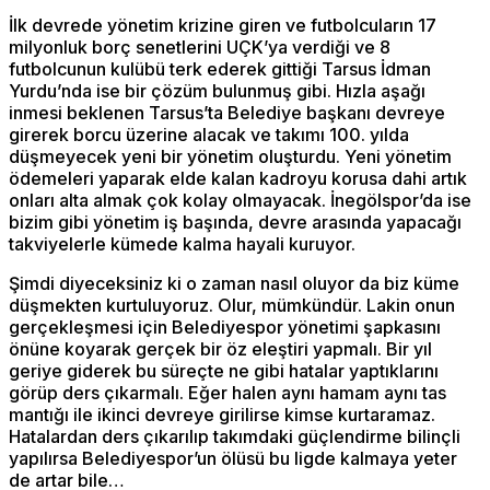
İlk devrede yönetim krizine giren ve futbolcuların 17
milyonluk borç senetlerini UÇK’ya verdiği ve 8
futbolcunun kulübü terk ederek gittiği Tarsus İdman
Yurdu’nda ise bir çözüm bulunmuş gibi. Hızla aşağı
inmesi beklenen Tarsus’ta Belediye başkanı devreye
girerek borcu üzerine alacak ve takımı 100. yılda
düşmeyecek yeni bir yönetim oluşturdu. Yeni yönetim
ödemeleri yaparak elde kalan kadroyu korusa dahi artık
onları alta almak çok kolay olmayacak. İnegölspor’da ise
bizim gibi yönetim iş başında, devre arasında yapacağı
takviyelerle kümede kalma hayali kuruyor.
Şimdi diyeceksiniz ki o zaman nasıl oluyor da biz küme
düşmekten kurtuluyoruz. Olur, mümkündür. Lakin onun
gerçekleşmesi için Belediyespor yönetimi şapkasını
önüne koyarak gerçek bir öz eleştiri yapmalı. Bir yıl
geriye giderek bu süreçte ne gibi hatalar yaptıklarını
görüp ders çıkarmalı. Eğer halen aynı hamam aynı tas
mantığı ile ikinci devreye girilirse kimse kurtaramaz.
Hatalardan ders çıkarılıp takımdaki güçlendirme bilinçli
yapılırsa Belediyespor’un ölüsü bu ligde kalmaya yeter
de artar bile…