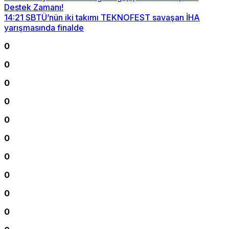
Destek Zamanı!
14:21
SBTÜ’nün iki takımı TEKNOFEST savaşan İHA
yarışmasında finalde
0
0
0
0
0
0
0
0
0
0