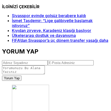
İLGİNİZİ ÇEKEBİLİR
Sivasspor evinde golsüz berabere kaldı
İsmet Taşdemir: “Lige galibiyetle başlamak
istiyoruz”
Kıyıdan zirveye, Karadeniz klasiği başlıyor
Ülkelerarası dostluk ve dayanışma
FIFA’dan Sivasspor’a üç dönem transfer yasağı daha
YORUM YAP
Yorum Yap