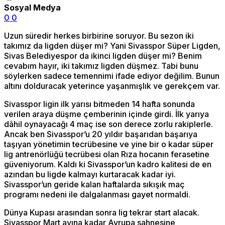
Sosyal Medya
0
0
Uzun süredir herkes birbirine soruyor. Bu sezon iki
takımız da ligden düşer mi? Yani Sivasspor Süper Ligden,
Sivas Belediyespor da ikinci ligden düşer mi? Benim
cevabım hayır, iki takımız ligden düşmez. Tabi bunu
söylerken sadece temennimi ifade ediyor değilim. Bunun
altını dolduracak yeterince yaşanmışlık ve gerekçem var.
Sivasspor ligin ilk yarısı bitmeden 14 hafta sonunda
verilen araya düşme çemberinin içinde girdi. İlk yarıya
dâhil oynayacağı 4 maç ise son derece zorlu rakiplerle.
Ancak ben Sivasspor’u 20 yıldır başarıdan başarıya
taşıyan yönetimin tecrübesine ve yine bir o kadar süper
lig antrenörlüğü tecrübesi olan Rıza hocanın ferasetine
güveniyorum. Kaldı ki Sivasspor’un kadro kalitesi de en
azından bu ligde kalmayı kurtaracak kadar iyi.
Sivasspor’un geride kalan haftalarda sıkışık maç
programı nedeni ile dalgalanması gayet normaldi.
Dünya Kupası arasından sonra lig tekrar start alacak.
Sivasspor Mart ayına kadar Avrupa sahnesine