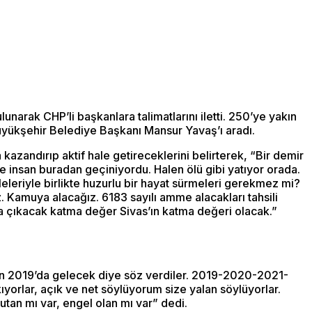
rak CHP’li başkanlara talimatlarını iletti. 250’ye yakın
üyükşehir Belediye Başkanı Mansur Yavaş’ı aradı.
kazandırıp aktif hale getireceklerini belirterek, “Bir demir
erce insan buradan geçiniyordu. Halen ölü gibi yatıyor orada.
leleriyle birlikte huzurlu bir hayat sürmeleri gerekmez mi?
z. Kamuya alacağız. 6183 sayılı amme alacakları tahsili
aya çıkacak katma değer Sivas’ın katma değeri olacak.”
için 2019’da gelecek diye söz verdiler. 2019-2020-2021-
ıyorlar, açık ve net söylüyorum size yalan söylüyorlar.
utan mı var, engel olan mı var” dedi.