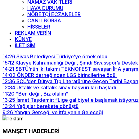
NAMAZ VAKİTLERİ
HAVA DURUMU
NÖBETÇİ ECZANELER
CANLI BORSA
HİSSELER
REKLAM VERİN
KÜNYE
İLETİŞİM
14:26
Sivas Belediyesi Türkiye’ye örnek oldu
15:12
Klavye Kahramanlığı Değil, Şimdi Sivasspor’a Destek
14:21
SBTÜ’nün iki takımı TEKNOFEST savaşan İHA yarışma
14:02
ÖNDER derneğinden LGS birincilerine ödül
12:36
SCÜ’den Dünya Tıp Literatürüne Geçen Tarihi Başarı
12:34
Ustalık ve kalfalık sınav başvuruları başladı
11:20
“Ben değil, Biz olalım“
13:25
İsmet Taşdemir: “Lige galibiyetle başlamak istiyoruz
13:24
Yağışlar berekete dönüştü
9:26
Yangın Gerçeği ve İtfaiyenin Geleceği
MANŞET HABERLERİ