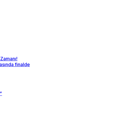
 Zamanı!
sında finalde
”