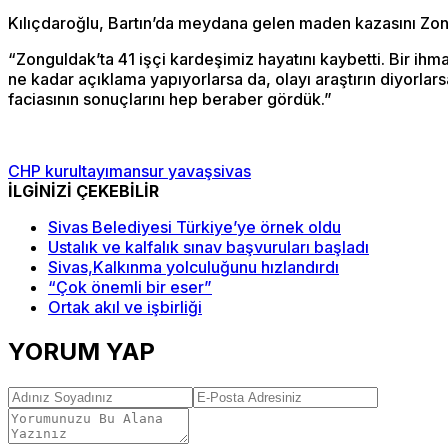
Kılıçdaroğlu, Bartın’da meydana gelen maden kazasını Zong
“Zonguldak’ta 41 işçi kardeşimiz hayatını kaybetti. Bir ihma
ne kadar açıklama yapıyorlarsa da, olayı araştırın diyorlar
faciasının sonuçlarını hep beraber gördük.”
CHP kurultayı
mansur yavaş
sivas
İLGİNİZİ ÇEKEBİLİR
Sivas Belediyesi Türkiye’ye örnek oldu
Ustalık ve kalfalık sınav başvuruları başladı
Sivas,Kalkınma yolculuğunu hızlandırdı
“Çok önemli bir eser”
Ortak akıl ve işbirliği
YORUM YAP