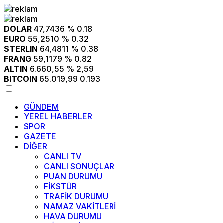
DOLAR
47,7436
% 0.18
EURO
55,2510
% 0.32
STERLIN
64,4811
% 0.38
FRANG
59,1179
% 0.82
ALTIN
6.660,55
% 2,59
BITCOIN
65.019,99
0.193
GÜNDEM
YEREL HABERLER
SPOR
GAZETE
DİĞER
CANLI TV
CANLI SONUÇLAR
PUAN DURUMU
FİKSTÜR
TRAFİK DURUMU
NAMAZ VAKİTLERİ
HAVA DURUMU