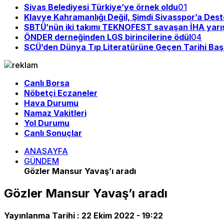
Sivas Belediyesi Türkiye’ye örnek oldu
01
Klavye Kahramanlığı Değil, Şimdi Sivasspor’a Des
SBTÜ’nün iki takımı TEKNOFEST savaşan İHA yarı
ÖNDER derneğinden LGS birincilerine ödül
04
SCÜ’den Dünya Tıp Literatürüne Geçen Tarihi Baş
Canlı Borsa
Nöbetçi Eczaneler
Hava Durumu
Namaz Vakitleri
Yol Durumu
Canlı Sonuçlar
ANASAYFA
GÜNDEM
Gözler Mansur Yavaş’ı aradı
Gözler Mansur Yavaş’ı aradı
Yayınlanma Tarihi :
22 Ekim 2022 - 19:22