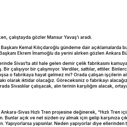
ken, çalıştayda gözler Mansur Yavaş’ı aradı.
şkanı Kemal Kılıçdaroğlu gündeme dair açıklamalarda buluna
e Başkanı Ekrem İmamoğlu da yerini alırken gözlen Ankara B
inde Sivas’ta atıl hale gelen demir çelik fabrikasını kamuya 
Bir çalışıyor bir çalışmıyor. Verdiler, sattılar, ettiler. Binl
lışsa o fabrikaya hayat gelmez mi? Orada çalışan işçilerin ai
fakı olarak iktidar olacağız. Göreceksiniz o fabrikayı alacağı
a Sivaslılar çalışacak, alın terinin karşılığını alacak, ort
n Ankara-Sivas Hızlı Tren projesine değinerek, “Hızlı Tren 
 Bunlar açık ve net sizden oy almak için gelip karşınıza çık
. Yapıyorlarsa yapsınlar. Neden yapıyorlar diye ellerinden t