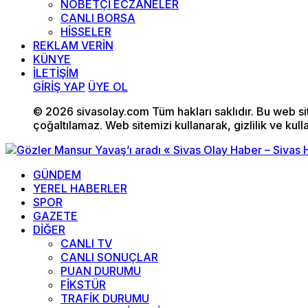
NÖBETÇİ ECZANELER
CANLI BORSA
HİSSELER
REKLAM VERİN
KÜNYE
İLETİŞİM
GİRİŞ YAP
ÜYE OL
© 2026 sivasolay.com Tüm hakları saklıdır. Bu web site
çoğaltılamaz. Web sitemizi kullanarak, gizlilik ve kull
GÜNDEM
YEREL HABERLER
SPOR
GAZETE
DİĞER
CANLI TV
CANLI SONUÇLAR
PUAN DURUMU
FİKSTÜR
TRAFİK DURUMU