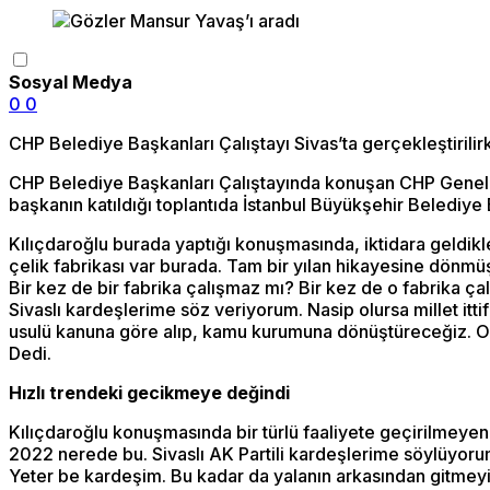
Sosyal Medya
0
0
CHP Belediye Başkanları Çalıştayı Sivas’ta gerçekleştirilir
CHP Belediye Başkanları Çalıştayında konuşan CHP Genel Ba
başkanın katıldığı toplantıda İstanbul Büyükşehir Belediy
Kılıçdaroğlu burada yaptığı konuşmasında, iktidara geldikler
çelik fabrikası var burada. Tam bir yılan hikayesine dönmüş. 
Bir kez de bir fabrika çalışmaz mı? Bir kez de o fabrika ça
Sivaslı kardeşlerime söz veriyorum. Nasip olursa millet itti
usulü kanuna göre alıp, kamu kurumuna dönüştüreceğiz. Orad
Dedi.
Hızlı trendeki gecikmeye değindi
Kılıçdaroğlu konuşmasında bir türlü faaliyete geçirilmeye
2022 nerede bu. Sivaslı AK Partili kardeşlerime söylüyorum.
Yeter be kardeşim. Bu kadar da yalanın arkasından gitmeyin