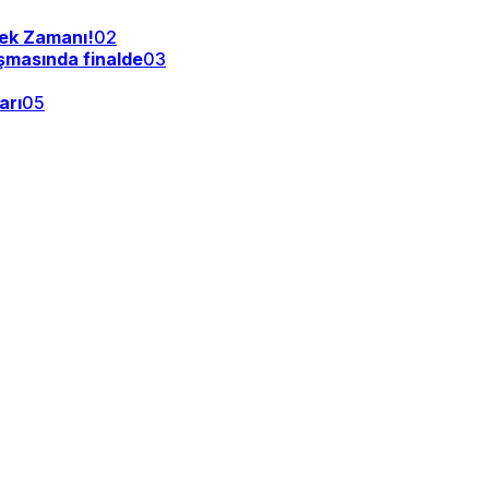
tek Zamanı!
02
şmasında finalde
03
arı
05