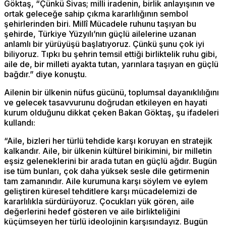
Göktaş, “Çünkü Sivas; milli iradenin, birlik anlayışının ve
ortak geleceğe sahip çıkma kararlılığının sembol
şehirlerinden biri. Millî Mücadele ruhunu taşıyan bu
şehirde, Türkiye Yüzyılı’nın güçlü ailelerine uzanan
anlamlı bir yürüyüşü başlatıyoruz. Çünkü şunu çok iyi
biliyoruz. Tıpkı bu şehrin temsil ettiği birliktelik ruhu gibi,
aile de, bir milleti ayakta tutan, yarınlara taşıyan en güçlü
bağdır.” diye konuştu.
Ailenin bir ülkenin nüfus gücünü, toplumsal dayanıklılığını
ve gelecek tasavvurunu doğrudan etkileyen en hayati
kurum olduğunu dikkat çeken Bakan Göktaş, şu ifadeleri
kullandı:
“Aile, bizleri her türlü tehdide karşı koruyan en stratejik
kalkandır. Aile, bir ülkenin kültürel birikimini, bir milletin
eşsiz geleneklerini bir arada tutan en güçlü ağdır. Bugün
ise tüm bunları, çok daha yüksek sesle dile getirmenin
tam zamanındır. Aile kurumuna karşı söylem ve eylem
geliştiren küresel tehditlere karşı mücadelemizi de
kararlılıkla sürdürüyoruz. Çocukları yük gören, aile
değerlerini hedef gösteren ve aile birlikteliğini
küçümseyen her türlü ideolojinin karşısındayız. Bugün