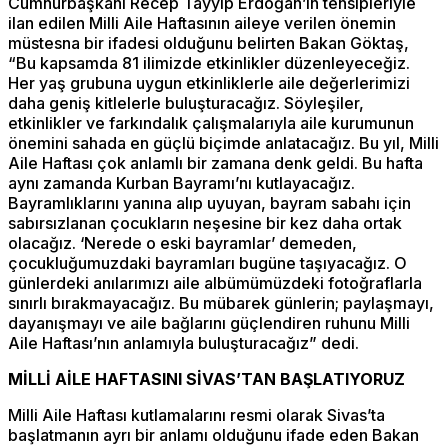
Cumhurbaşkanı Recep Tayyip Erdoğan’ın tensipleriyle
ilan edilen Milli Aile Haftasının aileye verilen önemin
müstesna bir ifadesi olduğunu belirten Bakan Göktaş,
“Bu kapsamda 81 ilimizde etkinlikler düzenleyeceğiz.
Her yaş grubuna uygun etkinliklerle aile değerlerimizi
daha geniş kitlelerle buluşturacağız. Söyleşiler,
etkinlikler ve farkındalık çalışmalarıyla aile kurumunun
önemini sahada en güçlü biçimde anlatacağız. Bu yıl, Milli
Aile Haftası çok anlamlı bir zamana denk geldi. Bu hafta
aynı zamanda Kurban Bayramı’nı kutlayacağız.
Bayramlıklarını yanına alıp uyuyan, bayram sabahı için
sabırsızlanan çocukların neşesine bir kez daha ortak
olacağız. ‘Nerede o eski bayramlar’ demeden,
çocukluğumuzdaki bayramları bugüne taşıyacağız. O
günlerdeki anılarımızı aile albümümüzdeki fotoğraflarla
sınırlı bırakmayacağız. Bu mübarek günlerin; paylaşmayı,
dayanışmayı ve aile bağlarını güçlendiren ruhunu Milli
Aile Haftası’nın anlamıyla buluşturacağız” dedi.
MİLLİ AİLE HAFTASINI SİVAS’TAN BAŞLATIYORUZ
Milli Aile Haftası kutlamalarını resmi olarak Sivas’ta
başlatmanın ayrı bir anlamı olduğunu ifade eden Bakan