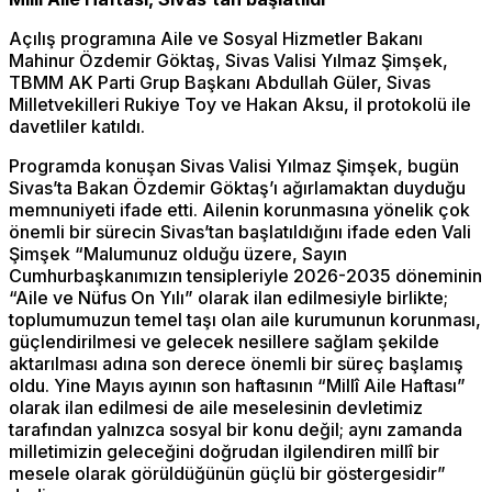
Açılış programına Aile ve Sosyal Hizmetler Bakanı
Mahinur Özdemir Göktaş, Sivas Valisi Yılmaz Şimşek,
TBMM AK Parti Grup Başkanı Abdullah Güler, Sivas
Milletvekilleri Rukiye Toy ve Hakan Aksu, il protokolü ile
davetliler katıldı.
Programda konuşan Sivas Valisi Yılmaz Şimşek, bugün
Sivas’ta Bakan Özdemir Göktaş’ı ağırlamaktan duyduğu
memnuniyeti ifade etti. Ailenin korunmasına yönelik çok
önemli bir sürecin Sivas’tan başlatıldığını ifade eden Vali
Şimşek “Malumunuz olduğu üzere, Sayın
Cumhurbaşkanımızın tensipleriyle 2026-2035 döneminin
“Aile ve Nüfus On Yılı” olarak ilan edilmesiyle birlikte;
toplumumuzun temel taşı olan aile kurumunun korunması,
güçlendirilmesi ve gelecek nesillere sağlam şekilde
aktarılması adına son derece önemli bir süreç başlamış
oldu. Yine Mayıs ayının son haftasının “Millî Aile Haftası”
olarak ilan edilmesi de aile meselesinin devletimiz
tarafından yalnızca sosyal bir konu değil; aynı zamanda
milletimizin geleceğini doğrudan ilgilendiren millî bir
mesele olarak görüldüğünün güçlü bir göstergesidir”