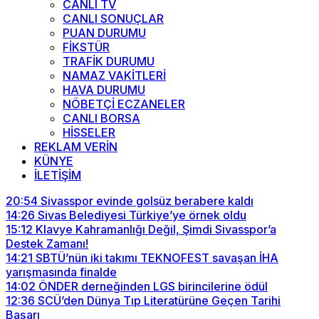
CANLI TV
CANLI SONUÇLAR
PUAN DURUMU
FİKSTÜR
TRAFİK DURUMU
NAMAZ VAKİTLERİ
HAVA DURUMU
NÖBETÇİ ECZANELER
CANLI BORSA
HİSSELER
REKLAM VERİN
KÜNYE
İLETİŞİM
20:54
Sivasspor evinde golsüz berabere kaldı
14:26
Sivas Belediyesi Türkiye’ye örnek oldu
15:12
Klavye Kahramanlığı Değil, Şimdi Sivasspor’a
Destek Zamanı!
14:21
SBTÜ’nün iki takımı TEKNOFEST savaşan İHA
yarışmasında finalde
14:02
ÖNDER derneğinden LGS birincilerine ödül
12:36
SCÜ’den Dünya Tıp Literatürüne Geçen Tarihi
Başarı