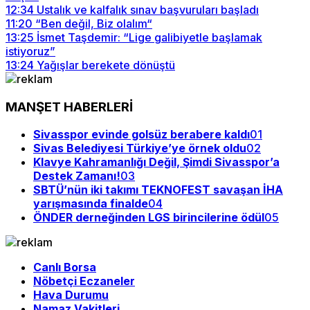
12:34
Ustalık ve kalfalık sınav başvuruları başladı
11:20
“Ben değil, Biz olalım“
13:25
İsmet Taşdemir: “Lige galibiyetle başlamak
istiyoruz”
13:24
Yağışlar berekete dönüştü
MANŞET HABERLERİ
Sivasspor evinde golsüz berabere kaldı
01
Sivas Belediyesi Türkiye’ye örnek oldu
02
Klavye Kahramanlığı Değil, Şimdi Sivasspor’a
Destek Zamanı!
03
SBTÜ’nün iki takımı TEKNOFEST savaşan İHA
yarışmasında finalde
04
ÖNDER derneğinden LGS birincilerine ödül
05
Canlı Borsa
Nöbetçi Eczaneler
Hava Durumu
Namaz Vakitleri