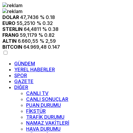
DOLAR
47,7436
% 0.18
EURO
55,2510
% 0.32
STERLIN
64,4811
% 0.38
FRANG
59,1179
% 0.82
ALTIN
6.660,55
% 2,59
BITCOIN
64.969,48
0.147
GÜNDEM
YEREL HABERLER
SPOR
GAZETE
DİĞER
CANLI TV
CANLI SONUÇLAR
PUAN DURUMU
FİKSTÜR
TRAFİK DURUMU
NAMAZ VAKİTLERİ
HAVA DURUMU