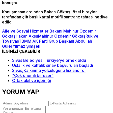
konuştu.
Konuşmanın ardından Bakan Göktaş, özel bireyler
tarafından çift başlı kartal motifli santranç tahtası hediye
edildi.
Aile ve Sosyal Hizmetler Bakanı Mahinur Özdemir
Göktaş
Hakan Aksu
Mahinur Özdemir Göktaş
Rukiye
Toy
sivas
TBMM AK Parti Grup Başkanı Abdullah
Güler
Yılmaz Şimşek
İLGİNİZİ ÇEKEBİLİR
Sivas Belediyesi Türkiye’ye örnek oldu
Ustalık ve kalfalık sınav başvuruları başladı
Sivas,Kalkınma yolculuğunu hızlandırdı
“Çok önemli bir eser”
Ortak akıl ve işbirliği
YORUM YAP