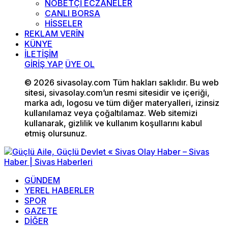
NÖBETÇİ ECZANELER
CANLI BORSA
HİSSELER
REKLAM VERİN
KÜNYE
İLETİŞİM
GİRİŞ YAP
ÜYE OL
© 2026 sivasolay.com Tüm hakları saklıdır. Bu web
sitesi, sivasolay.com’un resmi sitesidir ve içeriği,
marka adı, logosu ve tüm diğer materyalleri, izinsiz
kullanılamaz veya çoğaltılamaz. Web sitemizi
kullanarak, gizlilik ve kullanım koşullarını kabul
etmiş olursunuz.
GÜNDEM
YEREL HABERLER
SPOR
GAZETE
DİĞER