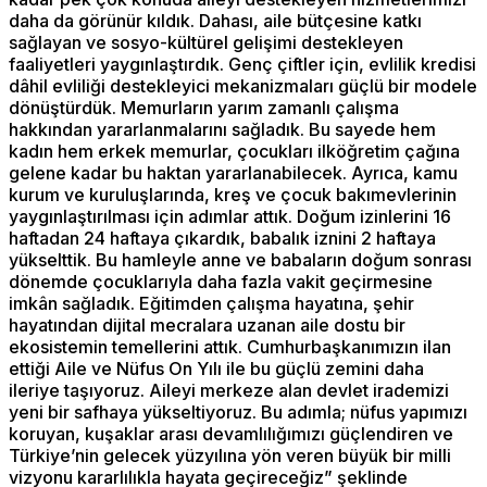
daha da görünür kıldık. Dahası, aile bütçesine katkı
sağlayan ve sosyo-kültürel gelişimi destekleyen
faaliyetleri yaygınlaştırdık. Genç çiftler için, evlilik kredisi
dâhil evliliği destekleyici mekanizmaları güçlü bir modele
dönüştürdük. Memurların yarım zamanlı çalışma
hakkından yararlanmalarını sağladık. Bu sayede hem
kadın hem erkek memurlar, çocukları ilköğretim çağına
gelene kadar bu haktan yararlanabilecek. Ayrıca, kamu
kurum ve kuruluşlarında, kreş ve çocuk bakımevlerinin
yaygınlaştırılması için adımlar attık. Doğum izinlerini 16
haftadan 24 haftaya çıkardık, babalık iznini 2 haftaya
yükselttik. Bu hamleyle anne ve babaların doğum sonrası
dönemde çocuklarıyla daha fazla vakit geçirmesine
imkân sağladık. Eğitimden çalışma hayatına, şehir
hayatından dijital mecralara uzanan aile dostu bir
ekosistemin temellerini attık. Cumhurbaşkanımızın ilan
ettiği Aile ve Nüfus On Yılı ile bu güçlü zemini daha
ileriye taşıyoruz. Aileyi merkeze alan devlet irademizi
yeni bir safhaya yükseltiyoruz. Bu adımla; nüfus yapımızı
koruyan, kuşaklar arası devamlılığımızı güçlendiren ve
Türkiye’nin gelecek yüzyılına yön veren büyük bir milli
vizyonu kararlılıkla hayata geçireceğiz” şeklinde