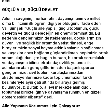
dedi.
GÜÇLÜ AİLE, GÜÇLÜ DEVLET
Ailenin sevginin, merhametin, dayanışmanın ve millet
olma bilincinin ilk öğrenildiği yer olduğunu ifade eden
Vali Şimşek “Güçlü aile yapısı; güçlü toplumun, güçlü
devletin ve güçlü geleceğin en önemli teminatıdır. Bu
nedenle gençlerimizin desteklenmesi, çocuklarımızın
güvenli ve sağlıklı bir ortamda yetiştirilmesi, engelli
bireylerimizin sosyal hayata etkin katılımının sağlanması
ve kuşaklar arası bağların güçlendirilmesi hepimizin ortak
sorumluluğudur. İşte bugün burada, bu ortak sorumluluk
ve dayanışma bilinci etrafında; evlilik yolunda ilk
adımlarını atan genç çiftlerimizden başarılı sporcu
gençlerimize, sivil toplum kuruluşlarımızdan
akademisyenlerimize kadar toplumumuzun farklı
kesimleriyle aynı çatı altında bir araya gelmiş
bulunuyoruz. Bu tablo, aileyi merkeze alan güçlü
toplumsal birlikteliğin ve dayanışma ruhunun en güzel
göstergesidir elbette” dedi.
Aile Yapısının Korunması İçin Çalışıyoruz