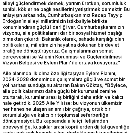
aileyi güçlendirmek demek; yarının üretken, sorumluluk
sahibi, köklerine bağlı nesillerini yetiştirmek demektir. Bu
anlayışın arkasında, Cumhurbaşkanımız Recep Tayyip
Erdoğan’ın aileyi milletimizin istikbaliyle birlikte
konumlandıran güçlü liderliği var. Cumhurbaşkanımızın
vizyonu, aile politikalarını dar bir sosyal hizmet başlığı
olmaktan çıkardı. Bakanlık olarak, sahada karşılığı olan
politikalarla, milletimizin hayatına dokunan bir devlet
pratiğine dönüştürüyoruz. Çalışmalarımızın somut
çerçevesini ise ‘Ailenin Korunması ve Güçlendirilmesi
Vizyon Belgesi ve Eylem Planı’ ile ortaya koyuyoruz”
Aile alanında ilk olma özelliği taşıyan Eylem Planını,
2024-2028 döneminde çalışmalara güçlü ve somut bir
yol haritası sunduğunu aktaran Bakan Göktaş, “Böylece,
aile politikalarımızı daha güçlü bir kurumsal zemine
oturtarak, kurumlar arası iş birliğini daha etkin ve kalıcı
hale getirdik. 2025 Aile Yılı ise; bu vizyonun ülkemizin
her hanesine ulaşan anlamlı bir çağrıya, ortak bir
sorumluluğa ve kalıcı bir toplumsal seferberliğe
dönüşmesiydi. Bu kapsamda aile içi iletişimden
ebeveynliğe, kuşaklar arası köprülerden dijital güvenliğe
kadar pek çok konuda aileyi destekleyen hizmetlerimizi