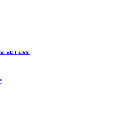
sında finalde
”