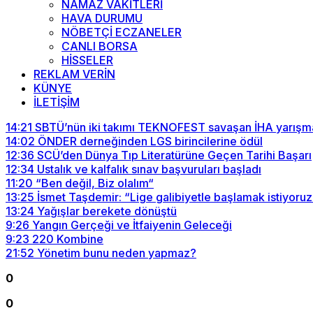
NAMAZ VAKİTLERİ
HAVA DURUMU
NÖBETÇİ ECZANELER
CANLI BORSA
HİSSELER
REKLAM VERİN
KÜNYE
İLETİŞİM
14:21
SBTÜ’nün iki takımı TEKNOFEST savaşan İHA yarışma
14:02
ÖNDER derneğinden LGS birincilerine ödül
12:36
SCÜ’den Dünya Tıp Literatürüne Geçen Tarihi Başarı
12:34
Ustalık ve kalfalık sınav başvuruları başladı
11:20
“Ben değil, Biz olalım“
13:25
İsmet Taşdemir: “Lige galibiyetle başlamak istiyoruz
13:24
Yağışlar berekete dönüştü
9:26
Yangın Gerçeği ve İtfaiyenin Geleceği
9:23
220 Kombine
21:52
Yönetim bunu neden yapmaz?
0
0