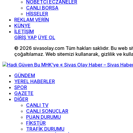
NÖBETÇİ ECZANELER
CANLI BORSA
HİSSELER
REKLAM VERİN
KÜNYE
İLETİŞİM
GİRİŞ YAP
ÜYE OL
© 2026 sivasolay.com Tüm hakları saklıdır. Bu web site
çoğaltılamaz. Web sitemizi kullanarak, gizlilik ve kull
GÜNDEM
YEREL HABERLER
SPOR
GAZETE
DİĞER
CANLI TV
CANLI SONUÇLAR
PUAN DURUMU
FİKSTÜR
TRAFİK DURUMU