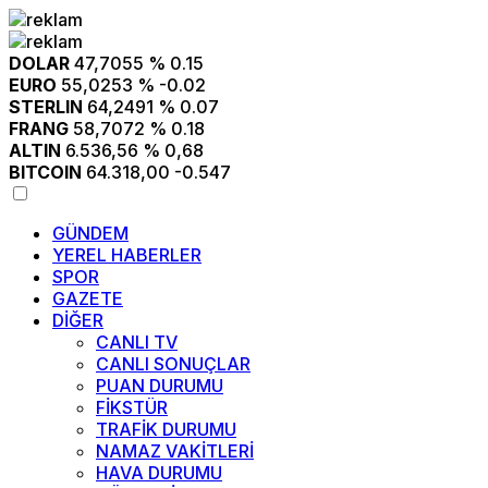
DOLAR
47,7055
% 0.15
EURO
55,0253
% -0.02
STERLIN
64,2491
% 0.07
FRANG
58,7072
% 0.18
ALTIN
6.536,56
% 0,68
BITCOIN
64.318,00
-0.547
GÜNDEM
YEREL HABERLER
SPOR
GAZETE
DİĞER
CANLI TV
CANLI SONUÇLAR
PUAN DURUMU
FİKSTÜR
TRAFİK DURUMU
NAMAZ VAKİTLERİ
HAVA DURUMU