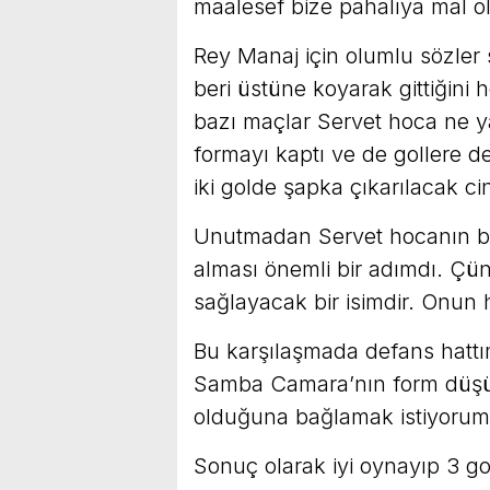
maalesef bize pahalıya mal o
Rey Manaj için olumlu sözler 
beri üstüne koyarak gittiğini
bazı maçlar Servet hoca ne y
formayı kaptı ve de gollere de
iki golde şapka çıkarılacak ci
Unutmadan Servet hocanın b
alması önemli bir adımdı. Ç
sağlayacak bir isimdir. Onun h
Bu karşılaşmada defans hattı
Samba Camara’nın form düşükl
olduğuna bağlamak istiyorum
Sonuç olarak iyi oynayıp 3 g