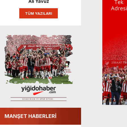
Ali Yavuz
TÜM YAZILARI
MANŞET HABERLERİ