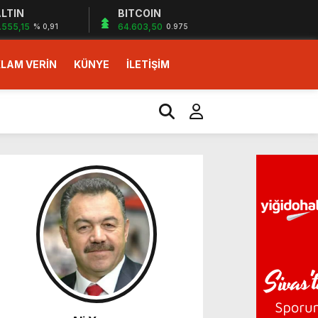
LTIN
BITCOIN
.555,15
64.603,50
% 0,91
0.975
LAM VERİN
KÜNYE
İLETİŞİM