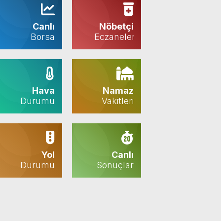
Canlı
Nöbetçi
Borsa
Eczaneler
Hava
Namaz
Durumu
Vakitleri
Yol
Canlı
Durumu
Sonuçlar