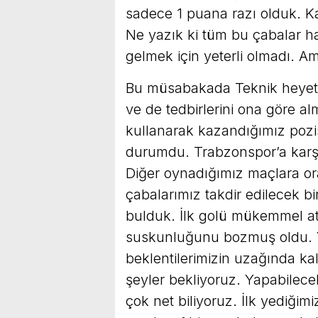
sadece 1 puana razı olduk. Ka
Ne yazık ki tüm bu çabalar h
gelmek için yeterli olmadı. A
Bu müsabakada Teknik heyet v
ve de tedbirlerini ona göre alm
kullanarak kazandığımız pozis
durumdu. Trabzonspor’a karşı
Diğer oynadığımız maçlara or
çabalarımız takdir edilecek b
bulduk. İlk golü mükemmel at
suskunluğunu bozmuş oldu. Y
beklentilerimizin uzağında ka
şeyler bekliyoruz. Yapabilec
çok net biliyoruz. İlk yediğimi