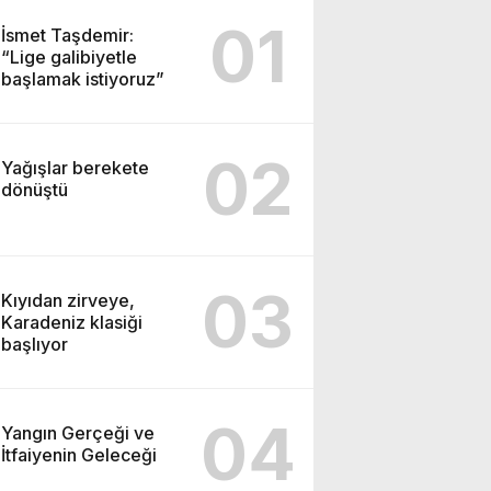
01
İsmet Taşdemir:
“Lige galibiyetle
başlamak istiyoruz”
02
Yağışlar berekete
dönüştü
03
Kıyıdan zirveye,
Karadeniz klasiği
başlıyor
04
Yangın Gerçeği ve
İtfaiyenin Geleceği