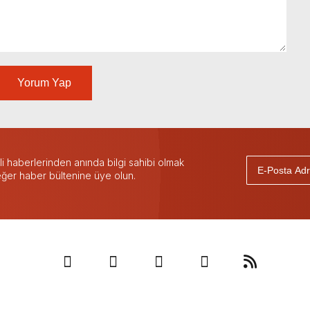
Yorum Yap
 haberlerinden anında bilgi sahibi olmak
 eğer haber bültenine üye olun.