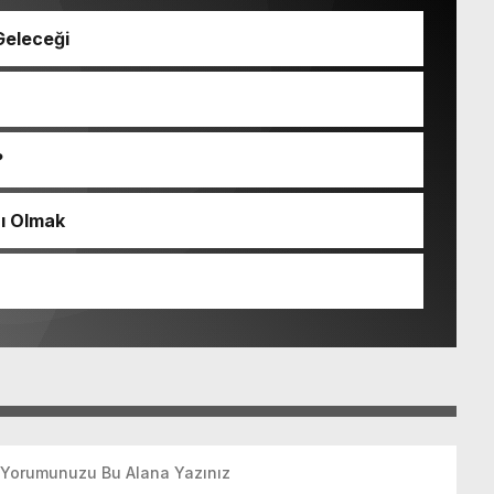
Geleceği
?
zı Olmak