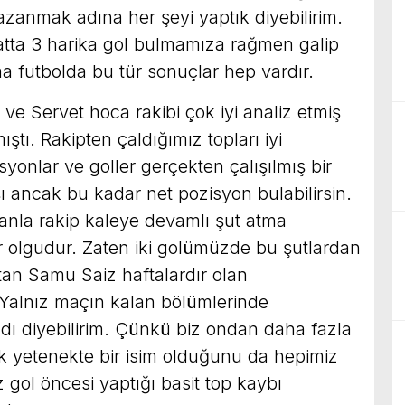
zanmak adına her şeyi yaptık diyebilirim.
atta 3 harika gol bulmamıza rağmen galip
ma futbolda bu tür sonuçlar hep vardır.
e Servet hoca rakibi çok iyi analiz etmiş
ıştı. Rakipten çaldığımız topları iyi
yonlar ve goller gerçekten çalışılmış bir
 ancak bu kadar net pozisyon bulabilirsin.
anla rakip kaleye devamlı şut atma
ir olgudur. Zaten iki golümüzde bu şutlardan
an Samu Saiz haftalardır olan
alnız maçın kalan bölümlerinde
ldı diyebilirim. Çünkü biz ondan daha fazla
ek yetenekte bir isim olduğunu da hepimiz
z gol öncesi yaptığı basit top kaybı