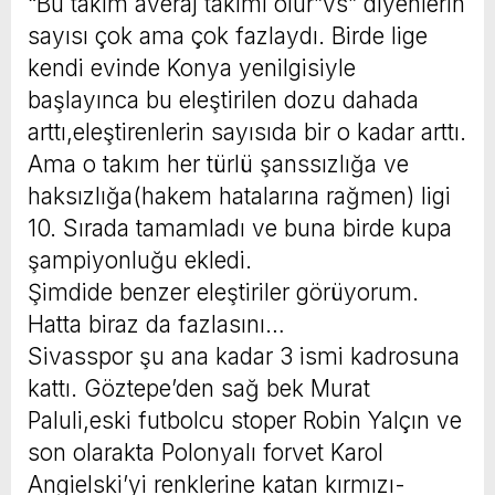
“Bu takım averaj takımı olur”vs” diyenlerin
sayısı çok ama çok fazlaydı. Birde lige
kendi evinde Konya yenilgisiyle
başlayınca bu eleştirilen dozu dahada
arttı,eleştirenlerin sayısıda bir o kadar arttı.
Ama o takım her türlü şanssızlığa ve
haksızlığa(hakem hatalarına rağmen) ligi
10. Sırada tamamladı ve buna birde kupa
şampiyonluğu ekledi.
Şimdide benzer eleştiriler görüyorum.
Hatta biraz da fazlasını…
Sivasspor şu ana kadar 3 ismi kadrosuna
kattı. Göztepe’den sağ bek Murat
Paluli,eski futbolcu stoper Robin Yalçın ve
son olarakta Polonyalı forvet Karol
Angielski’yi renklerine katan kırmızı-