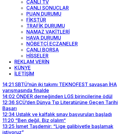
CANLI TV
CANLI SONUÇLAR
PUAN DURUMU
FİKSTÜR
TRAFİK DURUMU
NAMAZ VAKİTLERİ
HAVA DURUMU
NÖBETÇİ ECZANELER
CANLI BORSA
HİSSELER
REKLAM VERİN
KÜNYE
İLETİŞİM
14:21
SBTÜ’nün iki takımı TEKNOFEST savaşan İHA
yarışmasında finalde
14:02
ÖNDER derneğinden LGS birincilerine ödül
12:36
SCÜ’den Dünya Tıp Literatürüne Geçen Tarihi
Başarı
12:34
Ustalık ve kalfalık sınav başvuruları başladı
11:20
“Ben değil, Biz olalım“
13:25
İsmet Taşdemir: “Lige galibiyetle başlamak
istiyoruz”