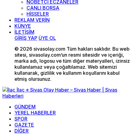
NÖBETÇİ ECZANELER
CANLI BORSA
HİSSELER
REKLAM VERİN
KÜNYE
İLETİŞİM
GİRİŞ YAP
ÜYE OL
© 2026 sivasolay.com Tüm hakları saklıdır. Bu web
sitesi, sivasolay.com’un resmi sitesidir ve içeriği,
marka adı, logosu ve tüm diğer materyalleri, izinsiz
kullanılamaz veya çoğaltılamaz. Web sitemizi
kullanarak, gizlilik ve kullanım koşullarını kabul
etmiş olursunuz.
GÜNDEM
YEREL HABERLER
SPOR
GAZETE
DİĞER