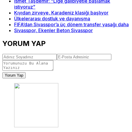
İsmet Taşdemir: “Lige galibiyetle başlamak
istiyoruz”
Kıyıdan zirveye, Karadeniz klasiği başlıyor
Ülkelerarası dostluk ve dayanışma
FIFA’dan Sivasspor’a üç dönem transfer yasağı daha
Sivasspor, Ekenler Beton Sivasspor
YORUM YAP
Yorum Yap