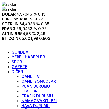
DOLAR
47,7046
% 0.15
EURO
55,1840
% 0.27
STERLIN
64,4336
% 0.35
FRANG
59,0453
% 0.76
ALTIN
6.654,53
% 2,49
BITCOIN
65.001,99
0.803
GÜNDEM
YEREL HABERLER
SPOR
GAZETE
DİĞER
CANLI TV
CANLI SONUÇLAR
PUAN DURUMU
FİKSTÜR
TRAFİK DURUMU
NAMAZ VAKİTLERİ
HAVA DURUMU