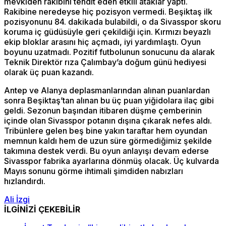
mevkiden rakibini tehdit eden etkili ataklar yaptı.
Rakibine neredeyse hiç pozisyon vermedi. Beşiktaş ilk
pozisyonunu 84. dakikada bulabildi, o da Sivasspor skoru
koruma iç güdüsüyle geri çekildiği için. Kırmızı beyazlı
ekip bloklar arasını hiç açmadı, iyi yardımlaştı. Oyun
boyunu uzatmadı. Pozitif futbolunun sonucunu da alarak
Teknik Direktör rıza Çalımbay’a doğum günü hediyesi
olarak üç puan kazandı.
Antep ve Alanya deplasmanlarından alınan puanlardan
sonra Beşiktaş’tan alınan bu üç puan yiğidolara ilaç gibi
geldi. Sezonun başından itibaren düşme çemberinin
içinde olan Sivasspor potanın dışına çıkarak nefes aldı.
Tribünlere gelen beş bine yakın taraftar hem oyundan
memnun kaldı hem de uzun süre görmediğimiz şekilde
takımına destek verdi. Bu oyun anlayışı devam ederse
Sivasspor fabrika ayarlarına dönmüş olacak. Üç kulvarda
Mayıs sonunu görme ihtimali şimdiden nabızları
hızlandırdı.
Ali İzgi
İLGİNİZİ ÇEKEBİLİR