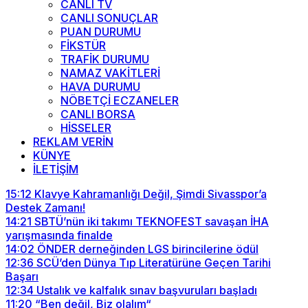
CANLI TV
CANLI SONUÇLAR
PUAN DURUMU
FİKSTÜR
TRAFİK DURUMU
NAMAZ VAKİTLERİ
HAVA DURUMU
NÖBETÇİ ECZANELER
CANLI BORSA
HİSSELER
REKLAM VERİN
KÜNYE
İLETİŞİM
15:12
Klavye Kahramanlığı Değil, Şimdi Sivasspor’a
Destek Zamanı!
14:21
SBTÜ’nün iki takımı TEKNOFEST savaşan İHA
yarışmasında finalde
14:02
ÖNDER derneğinden LGS birincilerine ödül
12:36
SCÜ’den Dünya Tıp Literatürüne Geçen Tarihi
Başarı
12:34
Ustalık ve kalfalık sınav başvuruları başladı
11:20
“Ben değil, Biz olalım“