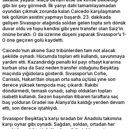
gibi bir şey görmedi. İlk yarıyı dahi tamamlayamadan
oyundan çıkmak zorunda kalan Caicedo karşılaşmanın
tek golünün asistini yapmayı başardı. 23. dakikada
gelişen Sivasspor atağında soldan gelen topta sırtı dönük
duvar oldu ve topu kendisi gibi yeni transfer olan Saiz’in
önüne bıraktı. O da üzerine düşeni yaparak Sivasspor’u 1-
0 öne geçiren golü kaydetti.
Caicedo’nun aksine Saiz tribünlerden tam not alacak
şekilde oynadı. Hücumda topları etli kullandı, savunmaya
yardım etti. Kazandırdığı penaltı kıl payı ofsayt kararına
kurban olsa da Saiz neden transfer olduğunu Beşiktaş
maçında yiğidolara gösterdi. Sivasspor’un Cofie,
Carissis, Hakan’dan oluşan orta saha üçlüsü yine son
derece yüksek tempoda maç çıkardı. Rakibi
döndürmedi, temaslı oynadı, sahip oldukları topları
isabetli kullandı. Sezon başından itibaren taraftara saç
baş yolduran Gradel ise Alanya’da kaldığı yerden devam
etti, son derece iştahlıydı.
Sivasspor Beşiktaş’a karşı sıradan bir Anadolu takımına
karşı oynar gibi oynadı. Sağdan, soldan, ortadan her