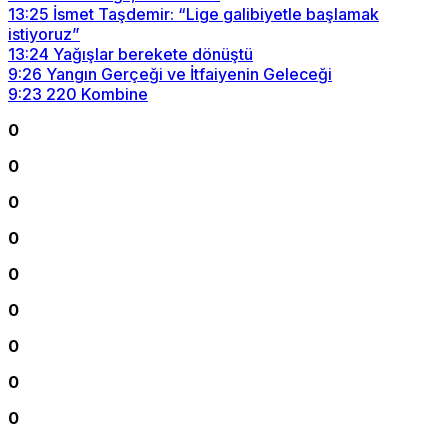
13:25
İsmet Taşdemir: “Lige galibiyetle başlamak
istiyoruz”
13:24
Yağışlar berekete dönüştü
9:26
Yangın Gerçeği ve İtfaiyenin Geleceği
9:23
220 Kombine
0
0
0
0
0
0
0
0
0