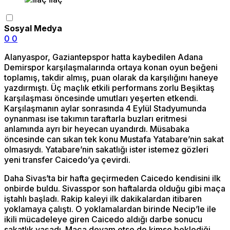
Sosyal Medya
0
0
Alanyaspor, Gaziantepspor hatta kaybedilen Adana
Demirspor karşılaşmalarında ortaya konan oyun beğeni
toplamış, takdir almış, puan olarak da karşılığını haneye
yazdırmıştı. Üç maçlık etkili performans zorlu Beşiktaş
karşılaşması öncesinde umutları yeşerten etkendi.
Karşılaşmanın aylar sonrasında 4 Eylül Stadyumunda
oynanması ise takımın taraftarla buzları eritmesi
anlamında ayrı bir heyecan uyandırdı. Müsabaka
öncesinde can sıkan tek konu Mustafa Yatabare’nin sakat
olmasıydı. Yatabare’nin sakatlığı ister istemez gözleri
yeni transfer Caicedo’ya çevirdi.
Daha Sivas’ta bir hafta geçirmeden Caicedo kendisini ilk
onbirde buldu. Sivasspor son haftalarda olduğu gibi maça
iştahlı başladı. Rakip kaleyi ilk dakikalardan itibaren
yoklamaya çalıştı. O yoklamalardan birinde Necip’le ile
ikili mücadeleye giren Caicedo aldığı darbe sonucu
sakatlık yaşadı. Maça devam etse de kimse beklediği