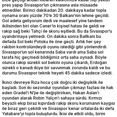
pres yapıp Sivasspor’un çıkmasına asla müsaade
etmediler. Birinci dakikadan 20. dakikaya kadar topla
oynama oranı yüzde 70’e 30 Balkani’nin lehine geçildi.
Gol adeta geliyorum dedi ve maalesef yine tandem
ikilisinden biri olan Caner’in kişisel hatası ile geldi ve
rakip sağ beki Tahçi ile skoru eşitledi. Bu da Sivasspor’u
uyandırmaya yetmedi. On dakika sonra Ballkani bu
defada Sol beki Potoku ile öne geçti. Artık her şey
rakibin kontrolündeydi oyunu istediği gibi yönlendirdi.
Sivasspor’un sol kenarında Saba vardı ama Saba sol
tarafa hiç geçmedi bildiğimiz orta saha oynadı. Böyle
olunca rakip sürekli sol bekini oyuna çıkardı, Erdoğan
sürekli o kanadı ikiye bir savunmak zorunda kaldı ve bu
durumu Sivasspor teknik heyeti 45 dakika sadece izledi.
İkinci devreye Rıza hoca çok doğru iki değişiklik ile
başladı. Son iki sezondur oyundan çıkmayı fazlası ile hak
eden Gradel’i N’jie ile değiştirirken, Hakan Aslan’ı
oyundan alarak Robin Yalçın’ı sahaya sürdü. Kırmızı
beyazlı ekip biraz kıpırdadı rakip skoru korumanın kaygısı
ile biraz geri çekildi ve Sivasspor kenar ortalarda iki defa
Yatabare’yi topla buluşturdu. İkisi de etkili oldu, birini