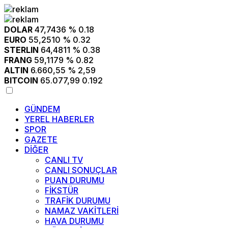
DOLAR
47,7436
% 0.18
EURO
55,2510
% 0.32
STERLIN
64,4811
% 0.38
FRANG
59,1179
% 0.82
ALTIN
6.660,55
% 2,59
BITCOIN
65.077,99
0.192
GÜNDEM
YEREL HABERLER
SPOR
GAZETE
DİĞER
CANLI TV
CANLI SONUÇLAR
PUAN DURUMU
FİKSTÜR
TRAFİK DURUMU
NAMAZ VAKİTLERİ
HAVA DURUMU