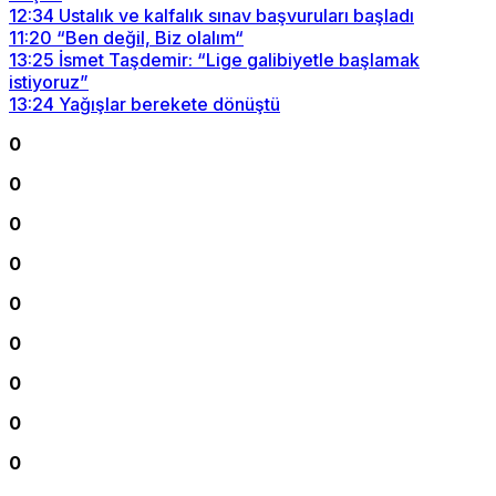
12:34
Ustalık ve kalfalık sınav başvuruları başladı
11:20
“Ben değil, Biz olalım“
13:25
İsmet Taşdemir: “Lige galibiyetle başlamak
istiyoruz”
13:24
Yağışlar berekete dönüştü
0
0
0
0
0
0
0
0
0