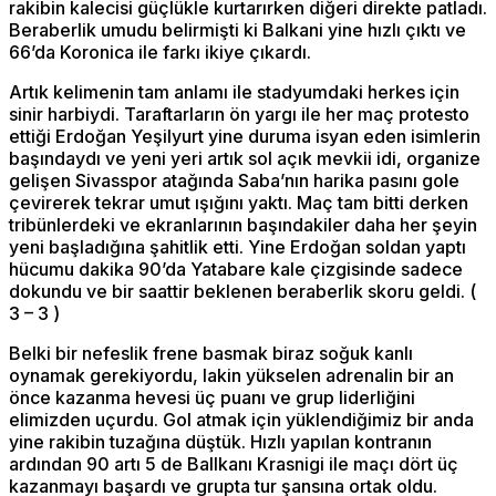
rakibin kalecisi güçlükle kurtarırken diğeri direkte patladı.
Beraberlik umudu belirmişti ki Balkani yine hızlı çıktı ve
66’da Koronica ile farkı ikiye çıkardı.
Artık kelimenin tam anlamı ile stadyumdaki herkes için
sinir harbiydi. Taraftarların ön yargı ile her maç protesto
ettiği Erdoğan Yeşilyurt yine duruma isyan eden isimlerin
başındaydı ve yeni yeri artık sol açık mevkii idi, organize
gelişen Sivasspor atağında Saba’nın harika pasını gole
çevirerek tekrar umut ışığını yaktı. Maç tam bitti derken
tribünlerdeki ve ekranlarının başındakiler daha her şeyin
yeni başladığına şahitlik etti. Yine Erdoğan soldan yaptı
hücumu dakika 90’da Yatabare kale çizgisinde sadece
dokundu ve bir saattir beklenen beraberlik skoru geldi. (
3 – 3 )
Belki bir nefeslik frene basmak biraz soğuk kanlı
oynamak gerekiyordu, lakin yükselen adrenalin bir an
önce kazanma hevesi üç puanı ve grup liderliğini
elimizden uçurdu. Gol atmak için yüklendiğimiz bir anda
yine rakibin tuzağına düştük. Hızlı yapılan kontranın
ardından 90 artı 5 de Ballkanı Krasnigi ile maçı dört üç
kazanmayı başardı ve grupta tur şansına ortak oldu.