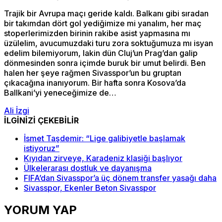
Trajik bir Avrupa maçı geride kaldı. Balkanı gibi sıradan
bir takımdan dört gol yediğimize mi yanalım, her maç
stoperlerimizden birinin rakibe asist yapmasına mı
üzülelim, avucumuzdaki turu zora soktuğumuza mı isyan
edelim bilemiyorum, lakin dün Cluj’un Prag’dan galip
dönmesinden sonra içimde buruk bir umut belirdi. Ben
halen her şeye rağmen Sivasspor’un bu gruptan
çıkacağına inanıyorum. Bir hafta sonra Kosova’da
Ballkani’yi yeneceğimize de…
Ali İzgi
İLGİNİZİ ÇEKEBİLİR
İsmet Taşdemir: “Lige galibiyetle başlamak
istiyoruz”
Kıyıdan zirveye, Karadeniz klasiği başlıyor
Ülkelerarası dostluk ve dayanışma
FIFA’dan Sivasspor’a üç dönem transfer yasağı daha
Sivasspor, Ekenler Beton Sivasspor
YORUM YAP