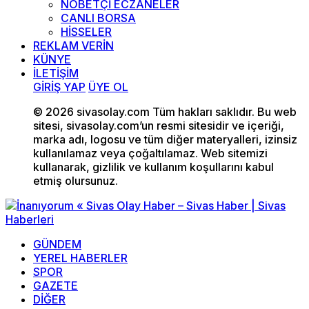
NÖBETÇİ ECZANELER
CANLI BORSA
HİSSELER
REKLAM VERİN
KÜNYE
İLETİŞİM
GİRİŞ YAP
ÜYE OL
© 2026 sivasolay.com Tüm hakları saklıdır. Bu web
sitesi, sivasolay.com’un resmi sitesidir ve içeriği,
marka adı, logosu ve tüm diğer materyalleri, izinsiz
kullanılamaz veya çoğaltılamaz. Web sitemizi
kullanarak, gizlilik ve kullanım koşullarını kabul
etmiş olursunuz.
GÜNDEM
YEREL HABERLER
SPOR
GAZETE
DİĞER