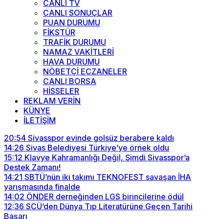
CANLI TV
CANLI SONUÇLAR
PUAN DURUMU
FİKSTÜR
TRAFİK DURUMU
NAMAZ VAKİTLERİ
HAVA DURUMU
NÖBETÇİ ECZANELER
CANLI BORSA
HİSSELER
REKLAM VERİN
KÜNYE
İLETİŞİM
20:54
Sivasspor evinde golsüz berabere kaldı
14:26
Sivas Belediyesi Türkiye’ye örnek oldu
15:12
Klavye Kahramanlığı Değil, Şimdi Sivasspor’a
Destek Zamanı!
14:21
SBTÜ’nün iki takımı TEKNOFEST savaşan İHA
yarışmasında finalde
14:02
ÖNDER derneğinden LGS birincilerine ödül
12:36
SCÜ’den Dünya Tıp Literatürüne Geçen Tarihi
Başarı