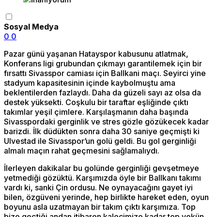
Sosyal Medya
0
0
Pazar günü yaşanan Hatayspor kabusunu atlatmak,
Konferans ligi grubundan çıkmayı garantilemek için bir
fırsattı Sivasspor camiası için Ballkani maçı. Seyirci yine
stadyum kapasitesinin içinde kaybolmuştu ama
beklentilerden fazlaydı. Daha da güzeli sayı az olsa da
destek yüksekti. Coşkulu bir taraftar eşliğinde çıktı
takımlar yeşil çimlere. Karşılaşmanın daha başında
Sivasspordaki gerginlik ve stres gözle gözükecek kadar
barizdi. İlk düdükten sonra daha 30 saniye geçmişti ki
Ulvestad ile Sivasspor’un golü geldi. Bu gol gerginliği
almalı maçın rahat geçmesini sağlamalıydı.
İlerleyen dakikalar bu golünde gerginliği gevşetmeye
yetmediği gözüktü. Karşımızda öyle bir Ballkanı takımı
vardı ki, sanki Çin ordusu. Ne oynayacağını gayet iyi
bilen, özgüveni yerinde, hep birlikte hareket eden, oyun
boyunu asla uzatmayan bir takım çıktı karşımıza. Top
bize geçtiği andan itibaren kalecimize kadar top yekün