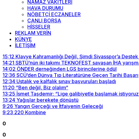
NAMAZ VAKİTLERİ
HAVA DURUMU
NÖBETÇİ ECZANELER
CANLI BORSA
HİSSELER
REKLAM VERİN
KÜNYE
İLETİŞİM
15:12
Klavye Kahramanlığı Değil, Şimdi Sivasspor’a Destek
14:21
SBTÜ’nün iki takımı TEKNOFEST savaşan İHA yarışma
14:02
ÖNDER derneğinden LGS birincilerine ödül
12:36
SCÜ’den Dünya Tıp Literatürüne Geçen Tarihi Başarı
12:34
Ustalık ve kalfalık sınav başvuruları başladı
11:20
“Ben değil, Biz olalım“
13:25
İsmet Taşdemir: “Lige galibiyetle başlamak istiyoruz
13:24
Yağışlar berekete dönüştü
9:26
Yangın Gerçeği ve İtfaiyenin Geleceği
9:23
220 Kombine
0
0