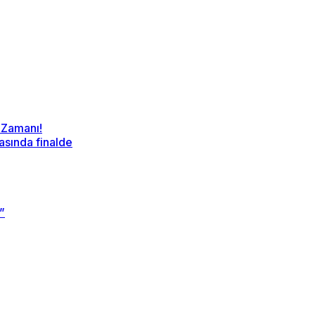
 Zamanı!
sında finalde
”