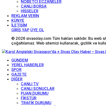
NÖBETÇİ ECZANELER
CANLI BORSA
HİSSELER
REKLAM VERİN
KÜNYE
İLETİŞİM
GİRİŞ YAP
ÜYE OL
© 2026 sivasolay.com Tüm hakları saklıdır. Bu web site
çoğaltılamaz. Web sitemizi kullanarak, gizlilik ve kull
GÜNDEM
YEREL HABERLER
SPOR
GAZETE
DİĞER
CANLI TV
CANLI SONUÇLAR
PUAN DURUMU
FİKSTÜR
TRAFİK DURUMU