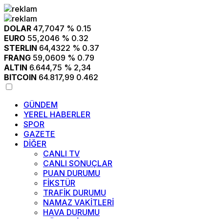
DOLAR
47,7047
% 0.15
EURO
55,2046
% 0.32
STERLIN
64,4322
% 0.37
FRANG
59,0609
% 0.79
ALTIN
6.644,75
% 2,34
BITCOIN
64.817,99
0.462
GÜNDEM
YEREL HABERLER
SPOR
GAZETE
DİĞER
CANLI TV
CANLI SONUÇLAR
PUAN DURUMU
FİKSTÜR
TRAFİK DURUMU
NAMAZ VAKİTLERİ
HAVA DURUMU