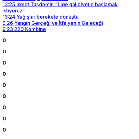
13:25
İsmet Taşdemir: “Lige galibiyetle başlamak
istiyoruz”
13:24
Yağışlar berekete dönüştü
9:26
Yangın Gerçeği ve İtfaiyenin Geleceği
9:23
220 Kombine
0
0
0
0
0
0
0
0
0