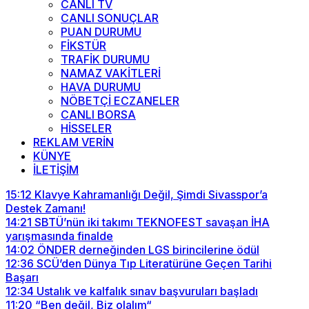
CANLI TV
CANLI SONUÇLAR
PUAN DURUMU
FİKSTÜR
TRAFİK DURUMU
NAMAZ VAKİTLERİ
HAVA DURUMU
NÖBETÇİ ECZANELER
CANLI BORSA
HİSSELER
REKLAM VERİN
KÜNYE
İLETİŞİM
15:12
Klavye Kahramanlığı Değil, Şimdi Sivasspor’a
Destek Zamanı!
14:21
SBTÜ’nün iki takımı TEKNOFEST savaşan İHA
yarışmasında finalde
14:02
ÖNDER derneğinden LGS birincilerine ödül
12:36
SCÜ’den Dünya Tıp Literatürüne Geçen Tarihi
Başarı
12:34
Ustalık ve kalfalık sınav başvuruları başladı
11:20
“Ben değil, Biz olalım“