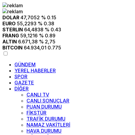
DOLAR
47,7052
% 0.15
EURO
55,2293
% 0.38
STERLIN
64,4838
% 0.43
FRANG
59,1216
% 0.89
ALTIN
6.671,38
% 2,75
BITCOIN
64.934,01
0.775
GÜNDEM
YEREL HABERLER
SPOR
GAZETE
DİĞER
CANLI TV
CANLI SONUÇLAR
PUAN DURUMU
FİKSTÜR
TRAFİK DURUMU
NAMAZ VAKİTLERİ
HAVA DURUMU