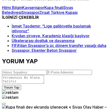
Hilmi Bilgin
Kayserispor
Kupa finali
Sivas
Belediyesi
Sivasspor
Ziraat Türkiye Kupası
İLGİNİZİ ÇEKEBİLİR
İsmet Taşdemir: “Lige galibiyetle başlamak
istiyoruz”
Kıyıdan zirveye, Karadeniz klasiği başlıyor
Ülkelerarası dostluk ve dayanışma
FIFA’dan Sivasspor’a üç dönem transfer yasağı daha
Sivasspor, Ekenler Beton Sivasspor
YORUM YAP
Yorum Yap