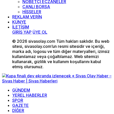
NÖBETÇİ ECZANELER
CANLI BORSA
HİSSELER
REKLAM VERİN
KÜNYE
İLETİŞİM
GİRİŞ YAP
ÜYE OL
© 2026 sivasolay.com Tüm hakları saklıdır. Bu web
sitesi, sivasolay.com’un resmi sitesidir ve içeriği,
marka adı, logosu ve tüm diğer materyalleri, izinsiz
kullanılamaz veya çoğaltılamaz. Web sitemizi
kullanarak, gizlilik ve kullanım koşullarını kabul
etmiş olursunuz.
GÜNDEM
YEREL HABERLER
SPOR
GAZETE
DİĞER