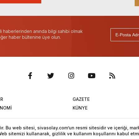
 haberlerinden anında bilgi sahibi olmak
 eğer haber bültenine üye olun.
OR
GAZETE
ONOMİ
KÜNYE
. Bu web sitesi, sivasolay.com’un resmi sitesidir ve içeriği, mar
eb sitemizi kullanarak, gizlilik ve kullanım koşullarını kabul etm