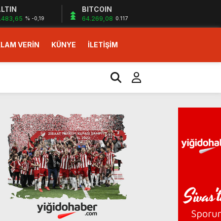
LTIN
BITCOIN
.483,65
64.269,08
% -0,19
0.117
LAM VERİN
KÜNYE
İLETİŞİM