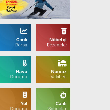
Canlı
Nöbetçi
Borsa
Eczaneler
Hava
Namaz
Durumu
Vakitleri
Yol
Canlı
Durumu
Sonuçlar