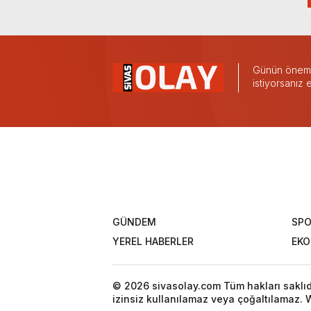
Günün önemli
istiyorsanız
GÜNDEM
SP
YEREL HABERLER
EK
© 2026 sivasolay.com Tüm hakları saklıdır
izinsiz kullanılamaz veya çoğaltılamaz. W