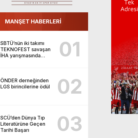
MANŞET HABERLERİ
01
SBTÜ’nün iki takımı
TEKNOFEST savaşan
İHA yarışmasında
finalde
02
ÖNDER derneğinden
LGS birincilerine ödül
03
SCÜ’den Dünya Tıp
Literatürüne Geçen
Tarihi Başarı