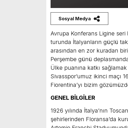
Sosyal Medya
Avrupa Konferans Ligine seri 
turunda İtalyanların güçlü tak
arasından en zor kuradan birin
Perşembe günü deplasmanda o
Ülke puanına katkı sağlamak 
Sivasspor’umuz ikinci maçı 16
Fiorentina’yı bizim gözümüzd
GENEL BİLGİLER
1926 yılında İtalya’nın Tosca
şehirlerinden Floransa’da kuru
Artemio Franchi Stadyumunda 