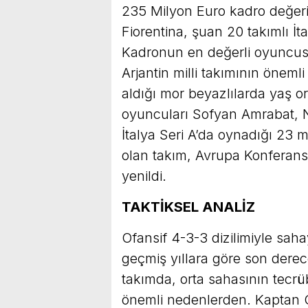
235 Milyon Euro kadro değeri i
Fiorentina, şuan 20 takımlı İt
Kadronun en değerli oyuncu
Arjantin milli takımının önem
aldığı mor beyazlılarda yaş o
oyuncuları Sofyan Amrabat, Ni
İtalya Seri A’da oynadığı 23 m
olan takım, Avrupa Konferans
yenildi.
TAKTİKSEL ANALİZ
Ofansif 4-3-3 dizilimiyle saha
geçmiş yıllara göre son derec
takımda, orta sahasının tecrü
önemli nedenlerden. Kaptan C