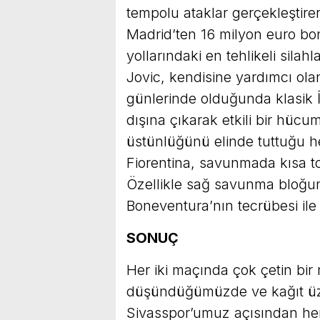
tempolu ataklar gerçekleştir
Madrid’ten 16 milyon euro bon
yollarındaki en tehlikeli silahl
Jovic, kendisine yardımcı ol
günlerinde olduğunda klasik
dışına çıkarak etkili bir hücum
üstünlüğünü elinde tuttuğu h
Fiorentina, savunmada kısa to
Özellikle sağ savunma bloğun
Boneventura’nın tecrübesi ile
SONUÇ
Her iki maçında çok çetin bir
düşündüğümüzde ve kağıt üzer
Sivasspor’umuz açısından hem