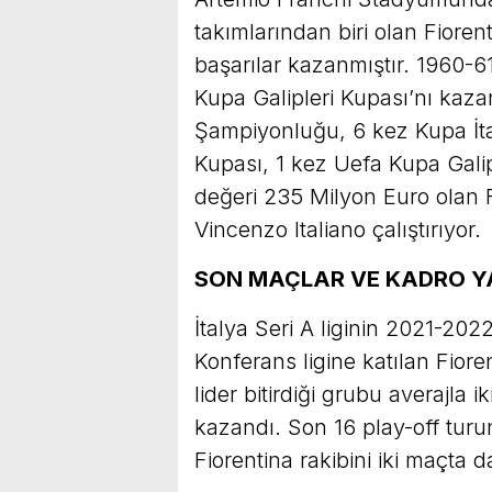
takımlarından biri olan Fior
başarılar kazanmıştır. 1960-
Kupa Galipleri Kupası’nı kazan
Şampiyonluğu, 6 kez Kupa İta
Kupası, 1 kez Uefa Kupa Gali
değeri 235 Milyon Euro olan F
Vincenzo Italiano çalıştırıyor.
SON MAÇLAR VE KADRO YA
İtalya Seri A liginin 2021-2
Konferans ligine katılan Fior
lider bitirdiği grubu averajla 
kazandı. Son 16 play-off turun
Fiorentina rakibini iki maçta 