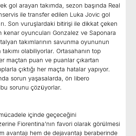
erek gol arayan takımda, sezon başında Real
servis ile transfer edilen Luka Jovic gol
arı. Son vuruşlardaki bitirişi ile dikkat çeken
an kenar oyuncuları Gonzalez ve Saponara
 İtalyan takımlarının savunma oyununun
 takımı olabiliyorlar. Ortasahanın top
er maçtan puan ve puanlar çıkartan
plarla çıktığı her maçta hatalar yapıyor.
da sorun yaşasalarda, ön libero
 bu sorunu çözüyorlar.
 mücadele içinde geçeceğini
ine Fiorentina’nın favori olarak görülmesi
 avantajı hem de dejavantajı beraberinde