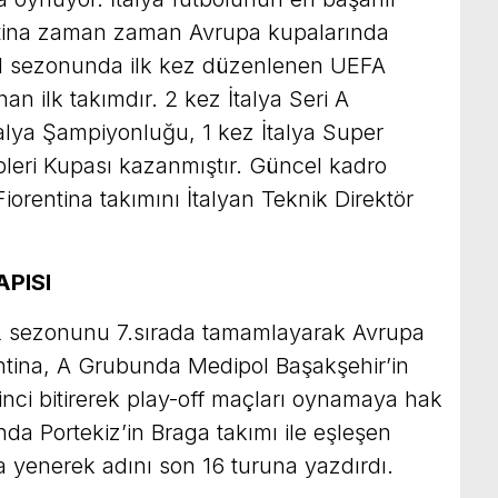
entina zaman zaman Avrupa kupalarında
61 sezonunda ilk kez düzenlenen UEFA
an ilk takımdır. 2 kez İtalya Seri A
lya Şampiyonluğu, 1 kez İtalya Super
pleri Kupası kazanmıştır. Güncel kadro
iorentina takımını İtalyan Teknik Direktör
PISI
022 sezonunu 7.sırada tamamlayarak Avrupa
entina, A Grubunda Medipol Başakşehir’in
ikinci bitirerek play-off maçları oynamaya hak
da Portekiz’in Braga takımı ile eşleşen
da yenerek adını son 16 turuna yazdırdı.