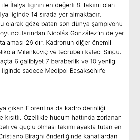
le İtalya liginin en değerli 8. takımı olan
alya liginde 14 sırada yer almaktadır.
su olarak göze batan son dünya şampiyonu
li oyuncularından Nicolás González’ın de yer
rtalaması 26 dır. Kadronun diğer önemli
kola Milenkoviç ve tecrübeli kaleci Sirigu.
açta 6 galibiyet 7 beraberlik ve 10 yenilgi
 liginde sadece Medipol Başakşehir’e
ya çıkan Fiorentina da kadro derinliği
e kısıtlı. Özellikle hücum hattında zorlanan
beli ve güçlü olması takımı ayakta tutan en
ristiano Biraghi önderliğinde kanatlardan