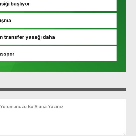
siği başlıyor
nışma
m transfer yasağı daha
asspor