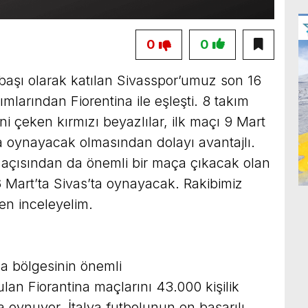
0
0
başı olarak katılan Sivasspor’umuz son 16
ımlarından Fiorentina ile eşleşti. 8 takım
i çeken kırmızı beyazlılar, ilk maçı 9 Mart
ynayacak olmasından dolayı avantajlı.
açısından da önemli bir maça çıkacak olan
 Mart’ta Sivas’ta oynayacak. Rakibimiz
en inceleyelim.
na bölgesinin önemli
lan Fiorantina maçlarını 43.000 kişilik
oynuyor. İtalya futbolunun en başarılı