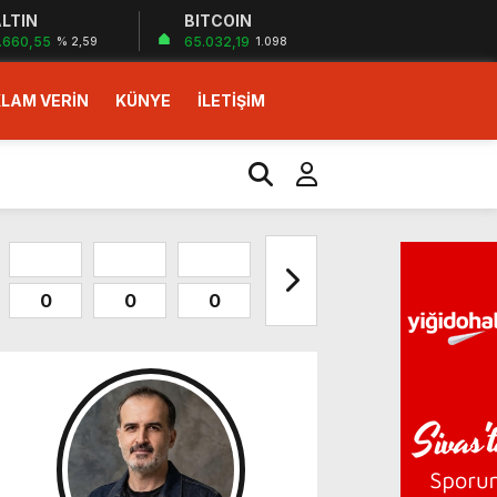
LTIN
BITCOIN
.660,55
65.032,19
% 2,59
1.098
LAM VERİN
KÜNYE
İLETİŞİM
0
0
0
0
0
0