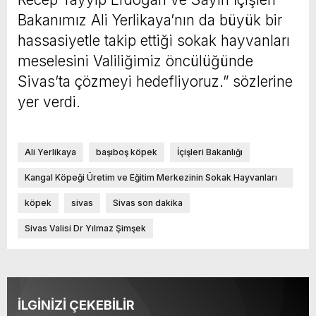
Bakanımız Ali Yerlikaya’nın da büyük bir
hassasiyetle takip ettiği sokak hayvanları
meselesini Valiliğimiz öncülüğünde
Sivas’ta çözmeyi hedefliyoruz.” sözlerine
yer verdi.
Ali Yerlikaya
başıboş köpek
İçişleri Bakanlığı
Kangal Köpeği Üretim ve Eğitim Merkezinin Sokak Hayvanları
Geçici Barınma ve Rehabilitasyon Merkezi
köpek
sivas
Sivas son dakika
Sivas Valisi Dr Yılmaz Şimşek
İLGİNİZİ ÇEKEBİLİR