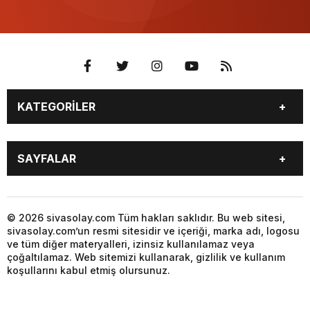
KATEGORİLER
GÜNDEM
SPOR
SAYFALAR
YEREL HABERLER
EKONOMİ
GAZETE
GİZLİLİK POLİTİKASI
KÜNYE
İLETİŞİM
© 2026 sivasolay.com Tüm hakları saklıdır. Bu web sitesi,
sivasolay.com’un resmi sitesidir ve içeriği, marka adı, logosu
ve tüm diğer materyalleri, izinsiz kullanılamaz veya
çoğaltılamaz. Web sitemizi kullanarak, gizlilik ve kullanım
koşullarını kabul etmiş olursunuz.