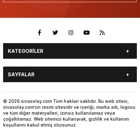
KATEGORİLER
GÜNDEM
SPOR
SAYFALAR
YEREL HABERLER
EKONOMİ
GAZETE
GİZLİLİK POLİTİKASI
KÜNYE
İLETİŞİM
© 2026 sivasolay.com Tüm hakları saklıdır. Bu web sitesi,
sivasolay.com’un resmi sitesidir ve içeriği, marka adı, logosu
ve tüm diğer materyalleri, izinsiz kullanılamaz veya
çoğaltılamaz. Web sitemizi kullanarak, gizlilik ve kullanım
koşullarını kabul etmiş olursunuz.