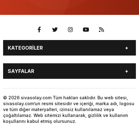
KATEGORİLER
GÜNDEM
SPOR
SAYFALAR
YEREL HABERLER
EKONOMİ
GAZETE
GİZLİLİK POLİTİKASI
KÜNYE
İLETİŞİM
© 2026 sivasolay.com Tüm hakları saklıdır. Bu web sitesi,
sivasolay.com’un resmi sitesidir ve içeriği, marka adı, logosu
ve tüm diğer materyalleri, izinsiz kullanılamaz veya
çoğaltılamaz. Web sitemizi kullanarak, gizlilik ve kullanım
koşullarını kabul etmiş olursunuz.