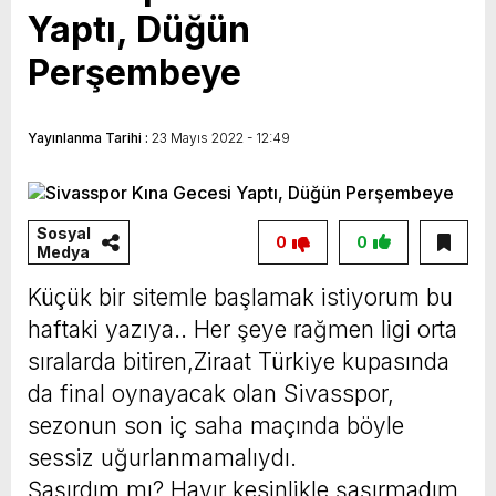
Yaptı, Düğün
Perşembeye
Yayınlanma Tarihi :
23 Mayıs 2022 - 12:49
Sosyal
0
0
Medya
Küçük bir sitemle başlamak istiyorum bu
haftaki yazıya.. Her şeye rağmen ligi orta
sıralarda bitiren,Ziraat Türkiye kupasında
da final oynayacak olan Sivasspor,
sezonun son iç saha maçında böyle
sessiz uğurlanmamalıydı.
Şaşırdım mı? Hayır kesinlikle şaşırmadım