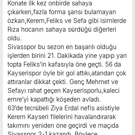
Konate ilk kez onbirde sahaya
çıkarken,fazla forma şansı bulamayan
özkan,Kerem,Feliks ve Sefa gibi isimlerde
Rıza hocanın sahaya sürdüğü diğerleri
oldu.
Sivasspor bu sezon en başarılı olduğu
işlerden birini 21. Dakikada yine yapıp yan
topta Feliks’in kafasıyla öne geçti. 56 da
Kayserispor öyle bir gol attıkı,atandan çok
attıranlar dikkat çekti. Genç Mehmet ve
Sefayı rahat geçen Kayserisporlu,kaleci
emre’yi kapattığı köşeden avladı.
63’de tecrübeli Ziya Erdal nefis asistiyle
Kerem Kayseri filelerini havalandırarak
takımını yeniden öne geçirdi ve maçıda
Sivasspor 2-1 kazandı. Böylece