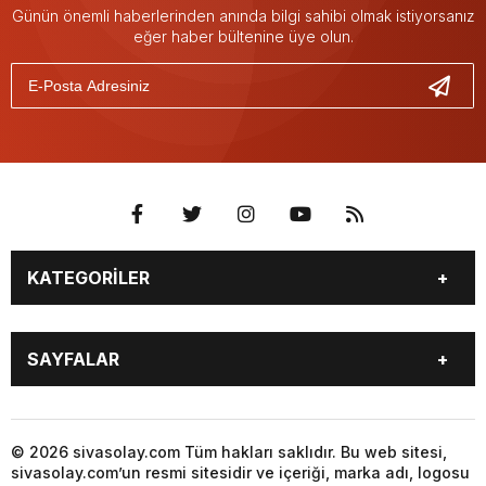
Günün önemli haberlerinden anında bilgi sahibi olmak istiyorsanız
eğer haber bültenine üye olun.
KATEGORİLER
GÜNDEM
SPOR
SAYFALAR
YEREL HABERLER
EKONOMİ
GAZETE
GİZLİLİK POLİTİKASI
KÜNYE
İLETİŞİM
© 2026 sivasolay.com Tüm hakları saklıdır. Bu web sitesi,
sivasolay.com’un resmi sitesidir ve içeriği, marka adı, logosu