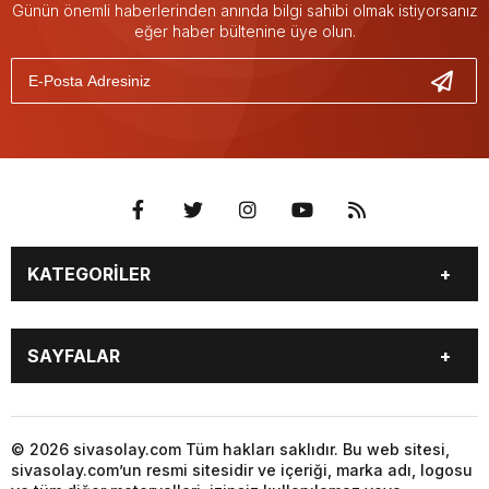
Günün önemli haberlerinden anında bilgi sahibi olmak istiyorsanız
eğer haber bültenine üye olun.
KATEGORİLER
GÜNDEM
SPOR
SAYFALAR
YEREL HABERLER
EKONOMİ
GAZETE
GİZLİLİK POLİTİKASI
KÜNYE
İLETİŞİM
© 2026 sivasolay.com Tüm hakları saklıdır. Bu web sitesi,
sivasolay.com’un resmi sitesidir ve içeriği, marka adı, logosu