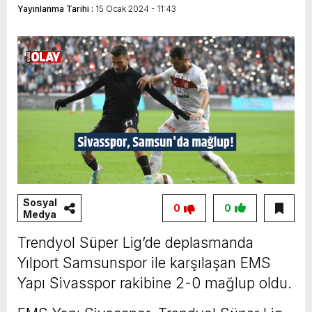
Yayınlanma Tarihi :
15 Ocak 2024 - 11:43
Klavye Kahramanlığı Değil, Şimdi
Sivasspor’a Destek Zamanı!
Sosyal
0
0
Medya
Trendyol Süper Lig’de deplasmanda
Yılport Samsunspor ile karşılaşan EMS
Yapı Sivasspor rakibine 2-0 mağlup oldu.