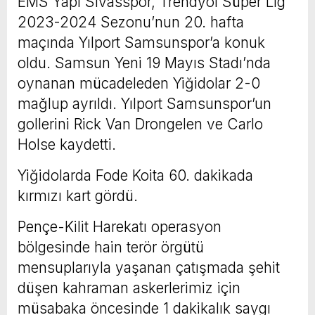
EMS Yapı Sivasspor, Trendyol Süper Lig
2023-2024 Sezonu’nun 20. hafta
maçında Yılport Samsunspor’a konuk
oldu. Samsun Yeni 19 Mayıs Stadı’nda
oynanan mücadeleden Yiğidolar 2-0
mağlup ayrıldı. Yılport Samsunspor’un
gollerini Rick Van Drongelen ve Carlo
Holse kaydetti.
Yiğidolarda Fode Koita 60. dakikada
kırmızı kart gördü.
Pençe-Kilit Harekatı operasyon
bölgesinde hain terör örgütü
mensuplarıyla yaşanan çatışmada şehit
düşen kahraman askerlerimiz için
müsabaka öncesinde 1 dakikalık saygı