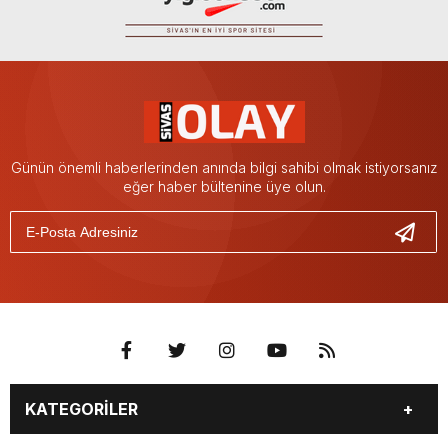
Günün önemli haberlerinden anında bilgi sahibi olmak istiyorsanız
eğer haber bültenine üye olun.
KATEGORİLER