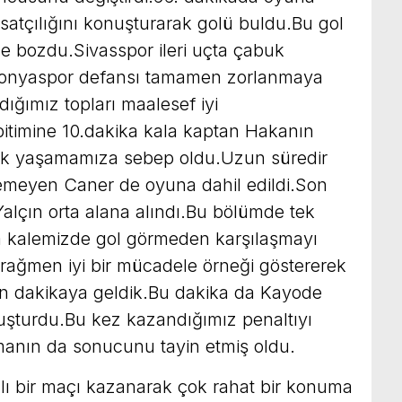
satçılığını konuşturarak golü buldu.Bu gol
e bozdu.Sivasspor ileri uçta çabuk
Konyaspor defansı tamamen zorlanmaya
ığımız topları maalesef iyi
itimine 10.dakika kala kaptan Hakanın
nik yaşamamıza sebep oldu.Uzun süredir
yemeyen Caner de oyuna dahil edildi.Son
 Yalçın orta alana alındı.Bu bölümde tek
a kalemizde gol görmeden karşılaşmayı
ağmen iyi bir mücadele örneği göstererek
n dakikaya geldik.Bu dakika da Kayode
onuşturdu.Bu kez kazandığımız penaltıyı
şmanın da sonucunu tayin etmiş oldu.
lı bir maçı kazanarak çok rahat bir konuma