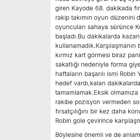
giren Kayode 68. dakikada fır
rakip takımın oyun düzenini d
oyuncuları sahaya sürünce 
başladı.Bu dakikalarda kazand
kullanamadık.Karşılaşmanın b
kırmız kart görmesi biraz pa
sakatlığı nedeniyle forma gi
haftaların başarılı ismi Robin
hedef vardı,kalan dakikalard
tamamlamak.Eksik olmamıza r
rakibe pozisyon vermeden so
fırsatçılığını bir kez daha k
Robin gole çevirince karşıla
Böylesine önemli ve de anlam