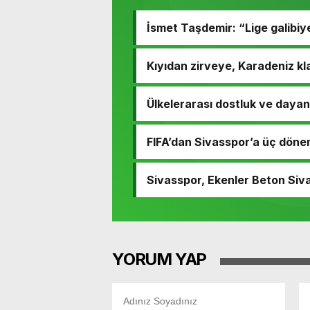
İsmet Taşdemir: “Lige galibiy
Kıyıdan zirveye, Karadeniz kla
Ülkelerarası dostluk ve daya
FIFA’dan Sivasspor’a üç döne
Sivasspor, Ekenler Beton Siv
YORUM YAP