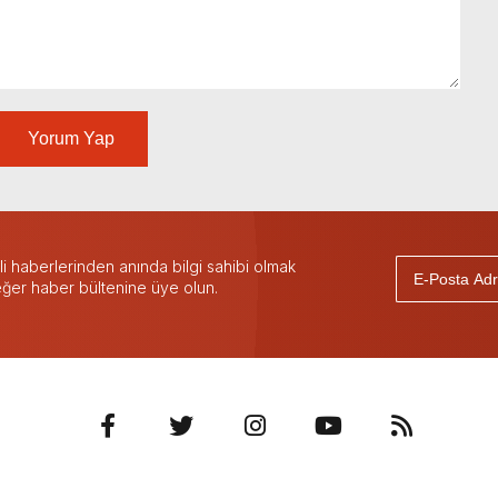
Yorum Yap
 haberlerinden anında bilgi sahibi olmak
 eğer haber bültenine üye olun.