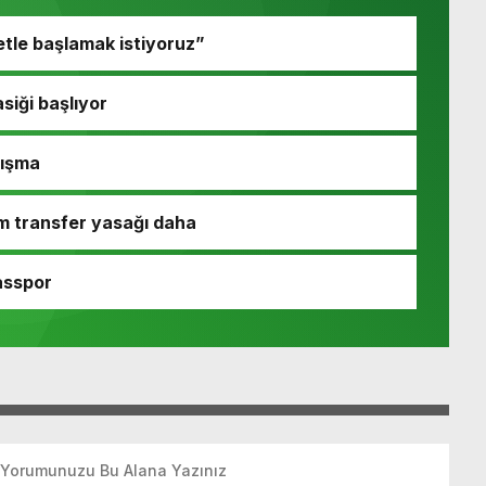
etle başlamak istiyoruz”
siği başlıyor
nışma
m transfer yasağı daha
asspor