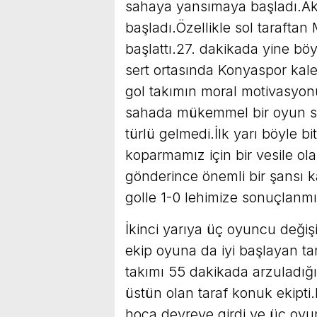
sahaya yansımaya başladı.Ak
başladı.Özellikle sol taraftan
başlattı.27. dakikada yine böy
sert ortasında Konyaspor kale
gol takımın moral motivasyonun
sahada mükemmel bir oyun ser
türlü gelmedi.İlk yarı böyle 
koparmamız için bir vesile olab
gönderince önemli bir şansı 
golle 1-0 lehimize sonuçlanmı
İkinci yarıya üç oyuncu değiş
ekip oyuna da iyi başlayan ta
takımı 55 dakikada arzuladığ
üstün olan taraf konuk ekipt
hoca devreye girdi ve üç oyu