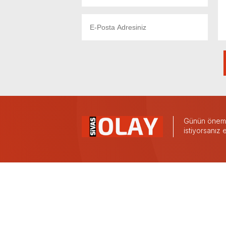
Günün önemli
istiyorsanız