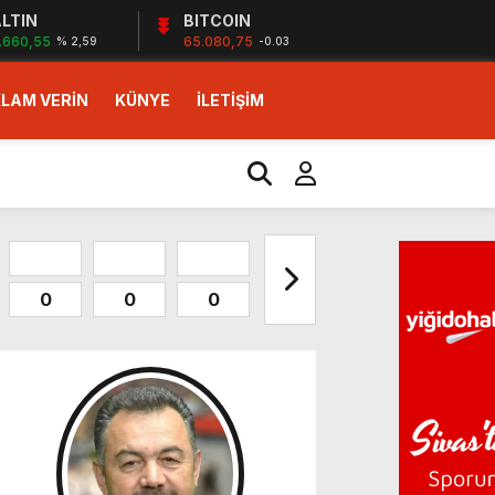
LTIN
BITCOIN
.660,55
65.080,75
% 2,59
-0.03
LAM VERİN
KÜNYE
İLETİŞİM
0
0
0
0
0
0