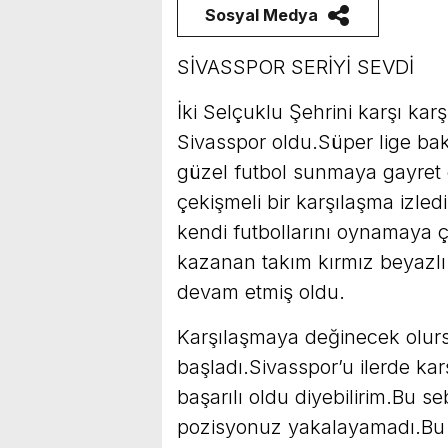
Sosyal Medya
SİVASSPOR SERİYİ SEVDİ
İki Selçuklu Şehrini karşı ka
Sivasspor oldu.Süper lige ba
güzel futbol sunmaya gayret 
çekişmeli bir karşılaşma izled
kendi futbollarını oynamaya ça
kazanan takım kırmız beyazlı 
devam etmiş oldu.
Karşılaşmaya değinecek olur
başladı.Sivasspor’u ilerde ka
başarılı oldu diyebilirim.Bu se
pozisyonuz yakalayamadı.Bu 