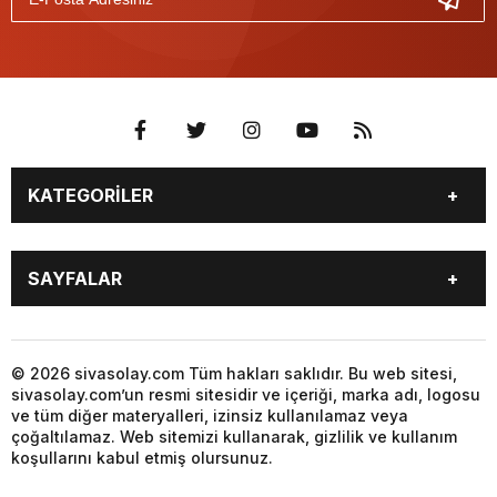
KATEGORİLER
GÜNDEM
SPOR
SAYFALAR
YEREL HABERLER
EKONOMİ
GAZETE
GİZLİLİK POLİTİKASI
KÜNYE
İLETİŞİM
© 2026 sivasolay.com Tüm hakları saklıdır. Bu web sitesi,
sivasolay.com’un resmi sitesidir ve içeriği, marka adı, logosu
ve tüm diğer materyalleri, izinsiz kullanılamaz veya
çoğaltılamaz. Web sitemizi kullanarak, gizlilik ve kullanım
koşullarını kabul etmiş olursunuz.