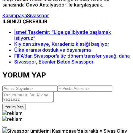
sahasında Onvo Antalyaspor ile karşılaşacak.
Kasımpaşa
Sivasspor
İLGİNİZİ ÇEKEBİLİR
İsmet Taşdemir: “Lige galibiyetle başlamak
istiyoruz”
Kıyıdan zirveye, Karadeniz klasiği başlıyor
Ülkelerarası dostluk ve dayanışma
FIFA’dan Sivasspor’a üç dönem transfer yasağı daha
Sivasspor, Ekenler Beton Sivasspor
YORUM YAP
Yorum Yap