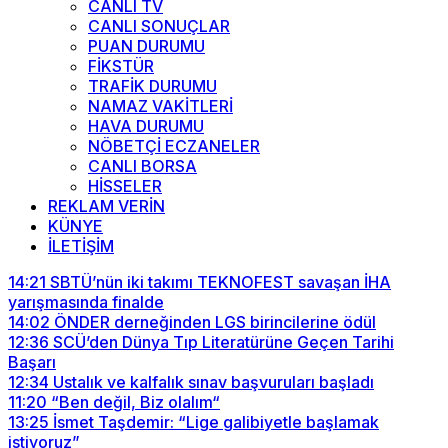
CANLI TV
CANLI SONUÇLAR
PUAN DURUMU
FİKSTÜR
TRAFİK DURUMU
NAMAZ VAKİTLERİ
HAVA DURUMU
NÖBETÇİ ECZANELER
CANLI BORSA
HİSSELER
REKLAM VERİN
KÜNYE
İLETİŞİM
14:21
SBTÜ’nün iki takımı TEKNOFEST savaşan İHA
yarışmasında finalde
14:02
ÖNDER derneğinden LGS birincilerine ödül
12:36
SCÜ’den Dünya Tıp Literatürüne Geçen Tarihi
Başarı
12:34
Ustalık ve kalfalık sınav başvuruları başladı
11:20
“Ben değil, Biz olalım“
13:25
İsmet Taşdemir: “Lige galibiyetle başlamak
istiyoruz”