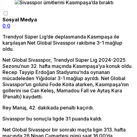
Sosyal Medya
0
0
Trendyol Süper Lig’de deplasmanda Kasımpaşa ile
karşılaşan Net Global Sivasspor rakibine 3-1 mağlup
oldu.
Net Global Sivasspor, Trendyol Süper Lig 2024-2025
Sezonu’nun 32. hafta maçında Kasımpaşa’ya konuk oldu.
Recep Tayyip Erdoğan Stadyumu’nda oynanan
mücadeleden Yiğidolar 3-1 mağlup ayrıldı. Net Global
Sivasspor’un golünü Fode Koita atarken, Kasımpaşa’nın
gollerini ise Can Keleş, Mamadou Fall ve Aytaş Kara
(Penaltı) kaydetti.
Rey Manaj, 42. dakikada penaltı kaçırdı.
Sivasspor bu sonuçla ligde 31 puanda kaldı.
Net Global Sivasspor bir sonraki maçta ligin 313. hafta
maçında 26 Nisan Cumartesi günü saat 16.00’da