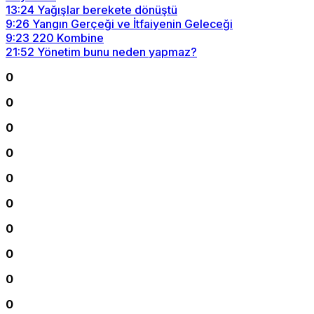
13:24
Yağışlar berekete dönüştü
9:26
Yangın Gerçeği ve İtfaiyenin Geleceği
9:23
220 Kombine
21:52
Yönetim bunu neden yapmaz?
0
0
0
0
0
0
0
0
0
0