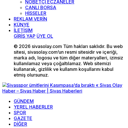
NÖBETÇİ ECZANELER
CANLI BORSA
HİSSELER
REKLAM VERİN
KÜNYE
İLETİŞİM
GİRİŞ YAP
ÜYE OL
© 2026 sivasolay.com Tüm hakları saklıdır. Bu web
sitesi, sivasolay.com’un resmi sitesidir ve içeriği,
marka adı, logosu ve tüm diğer materyalleri, izinsiz
kullanılamaz veya çoğaltılamaz. Web sitemizi
kullanarak, gizlilik ve kullanım koşullarını kabul
etmiş olursunuz.
GÜNDEM
YEREL HABERLER
SPOR
GAZETE
DİĞER