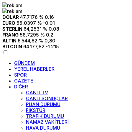
DOLAR
47,7176
% 0.16
EURO
55,0397
% -0.01
STERLIN
64,2531
% 0.08
FRANG
58,7295
% 0.2
ALTIN
6.544,82
% 0,80
BITCOIN
64.177,82
-1.215
GÜNDEM
YEREL HABERLER
SPOR
GAZETE
DİĞER
CANLI TV
CANLI SONUÇLAR
PUAN DURUMU
FİKSTÜR
TRAFİK DURUMU
NAMAZ VAKİTLERİ
HAVA DURUMU