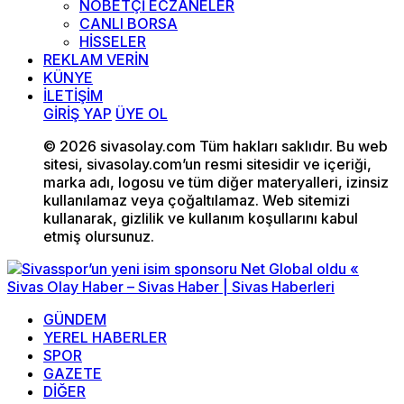
NÖBETÇİ ECZANELER
CANLI BORSA
HİSSELER
REKLAM VERİN
KÜNYE
İLETİŞİM
GİRİŞ YAP
ÜYE OL
© 2026 sivasolay.com Tüm hakları saklıdır. Bu web
sitesi, sivasolay.com’un resmi sitesidir ve içeriği,
marka adı, logosu ve tüm diğer materyalleri, izinsiz
kullanılamaz veya çoğaltılamaz. Web sitemizi
kullanarak, gizlilik ve kullanım koşullarını kabul
etmiş olursunuz.
GÜNDEM
YEREL HABERLER
SPOR
GAZETE
DİĞER