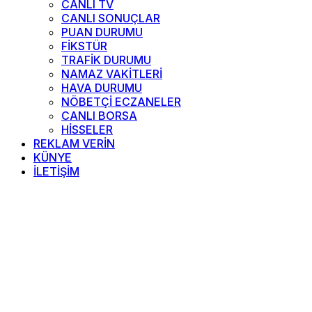
CANLI TV
CANLI SONUÇLAR
PUAN DURUMU
FİKSTÜR
TRAFİK DURUMU
NAMAZ VAKİTLERİ
HAVA DURUMU
NÖBETÇİ ECZANELER
CANLI BORSA
HİSSELER
REKLAM VERİN
KÜNYE
İLETİŞİM