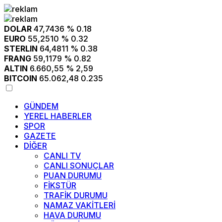
14:26
15:12
Klavye Kahramanlığı Değil, Şimdi Sivasspor’a Destek Zamanı!
14:21
SBTÜ’nün iki takımı TEKNOFEST savaşan İHA yarışmasında finalde
14:02
12:36
SCÜ’den Dünya Tıp Literatürüne Geçen Tarihi Başarı
12:34
11:20
13:25
İsmet Taşdemir: “Lige galibiyetle başlamak istiyoruz”
13:24
9:26
14:26
Yangın Gerçeği ve İtfaiyenin Geleceği
“Ben değil, Biz olalım“
Sivas Belediyesi Türkiye’ye örnek oldu
Ustalık ve kalfalık sınav başvuruları başladı
Yağışlar berekete dönüştü
Sivas Belediyesi Türkiye’ye örnek oldu
ÖNDER derneğinden LGS birincilerine ödül
DOLAR
47,7436
% 0.18
EURO
55,2510
% 0.32
STERLIN
64,4811
% 0.38
FRANG
59,1179
% 0.82
ALTIN
6.660,55
% 2,59
BITCOIN
65.062,48
0.235
GÜNDEM
YEREL HABERLER
SPOR
GAZETE
DİĞER
CANLI TV
CANLI SONUÇLAR
PUAN DURUMU
FİKSTÜR
TRAFİK DURUMU
NAMAZ VAKİTLERİ
HAVA DURUMU