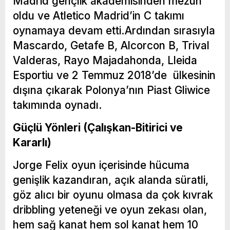
Madrid
gençlik akademisinden mezun
oldu ve
Atletico
Madrid
’in C takımı
oynamaya devam etti.Ardından sırasıyla
Mascardo, Getafe B, Alcorcon B, Trival
Valderas, Rayo Majadahonda,
Lleida
Esportiu
ve
2 Temmuz 2018’de
ülkesinin
dışına çıkarak Polonya’nın
Piast Gliwice
takımında oynadı.
Güçlü Yönleri (Çalışkan-Bitirici ve
Kararlı)
Jorge Felix oyun içerisinde hücuma
genişlik kazandıran, açık alanda süratli,
göz alıcı bir oyunu olmasa da çok kıvrak
dribbling yeteneği ve oyun zekası olan,
hem sağ kanat hem sol kanat hem 10