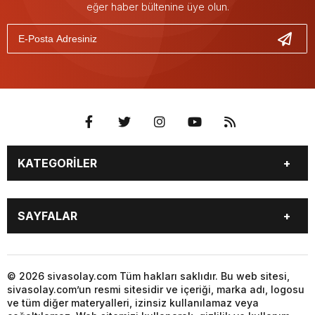
eğer haber bültenine üye olun.
KATEGORİLER
GÜNDEM
SPOR
SAYFALAR
YEREL HABERLER
EKONOMİ
GAZETE
GİZLİLİK POLİTİKASI
KÜNYE
İLETİŞİM
© 2026 sivasolay.com Tüm hakları saklıdır. Bu web sitesi,
sivasolay.com’un resmi sitesidir ve içeriği, marka adı, logosu
ve tüm diğer materyalleri, izinsiz kullanılamaz veya