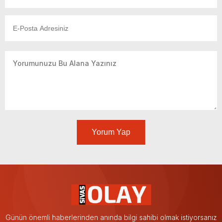
Yorum Yap
Günün önemli haberlerinden anında bilgi sahibi olmak istiyorsanız