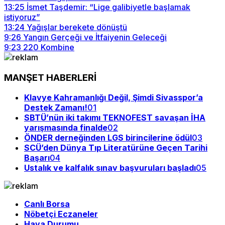
13:25
İsmet Taşdemir: “Lige galibiyetle başlamak
istiyoruz”
13:24
Yağışlar berekete dönüştü
9:26
Yangın Gerçeği ve İtfaiyenin Geleceği
9:23
220 Kombine
MANŞET HABERLERİ
Klavye Kahramanlığı Değil, Şimdi Sivasspor’a
Destek Zamanı!
01
SBTÜ’nün iki takımı TEKNOFEST savaşan İHA
yarışmasında finalde
02
ÖNDER derneğinden LGS birincilerine ödül
03
SCÜ’den Dünya Tıp Literatürüne Geçen Tarihi
Başarı
04
Ustalık ve kalfalık sınav başvuruları başladı
05
Canlı Borsa
Nöbetçi Eczaneler
Hava Durumu