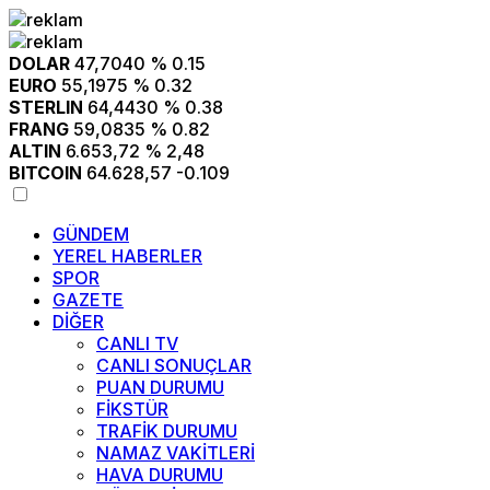
DOLAR
47,7040
% 0.15
EURO
55,1975
% 0.32
STERLIN
64,4430
% 0.38
FRANG
59,0835
% 0.82
ALTIN
6.653,72
% 2,48
BITCOIN
64.628,57
-0.109
GÜNDEM
YEREL HABERLER
SPOR
GAZETE
DİĞER
CANLI TV
CANLI SONUÇLAR
PUAN DURUMU
FİKSTÜR
TRAFİK DURUMU
NAMAZ VAKİTLERİ
HAVA DURUMU