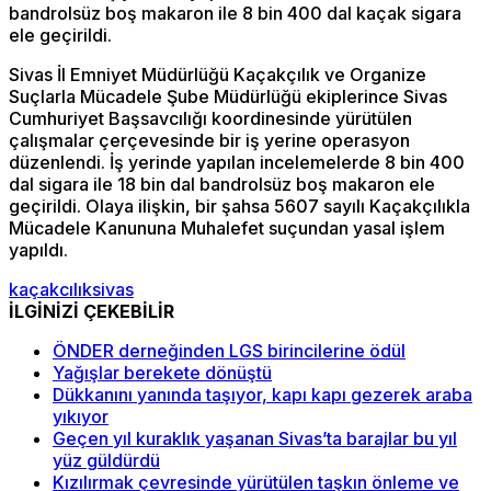
bandrolsüz boş makaron ile 8 bin 400 dal kaçak sigara
ele geçirildi.
Sivas İl Emniyet Müdürlüğü Kaçakçılık ve Organize
Suçlarla Mücadele Şube Müdürlüğü ekiplerince Sivas
Cumhuriyet Başsavcılığı koordinesinde yürütülen
çalışmalar çerçevesinde bir iş yerine operasyon
düzenlendi. İş yerinde yapılan incelemelerde 8 bin 400
dal sigara ile 18 bin dal bandrolsüz boş makaron ele
geçirildi. Olaya ilişkin, bir şahsa 5607 sayılı Kaçakçılıkla
Mücadele Kanununa Muhalefet suçundan yasal işlem
yapıldı.
kaçakcılık
sivas
İLGİNİZİ ÇEKEBİLİR
ÖNDER derneğinden LGS birincilerine ödül
Yağışlar berekete dönüştü
Dükkanını yanında taşıyor, kapı kapı gezerek araba
yıkıyor
Geçen yıl kuraklık yaşanan Sivas’ta barajlar bu yıl
yüz güldürdü
Kızılırmak çevresinde yürütülen taşkın önleme ve