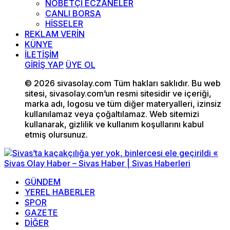
NÖBETÇİ ECZANELER
CANLI BORSA
HİSSELER
REKLAM VERİN
KÜNYE
İLETİŞİM
GİRİŞ YAP
ÜYE OL
© 2026 sivasolay.com Tüm hakları saklıdır. Bu web
sitesi, sivasolay.com’un resmi sitesidir ve içeriği,
marka adı, logosu ve tüm diğer materyalleri, izinsiz
kullanılamaz veya çoğaltılamaz. Web sitemizi
kullanarak, gizlilik ve kullanım koşullarını kabul
etmiş olursunuz.
GÜNDEM
YEREL HABERLER
SPOR
GAZETE
DİĞER