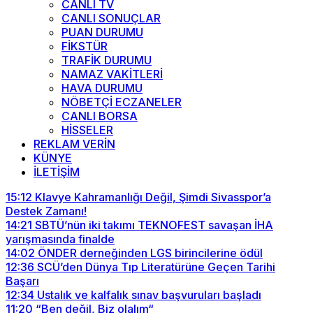
CANLI TV
CANLI SONUÇLAR
PUAN DURUMU
FİKSTÜR
TRAFİK DURUMU
NAMAZ VAKİTLERİ
HAVA DURUMU
NÖBETÇİ ECZANELER
CANLI BORSA
HİSSELER
REKLAM VERİN
KÜNYE
İLETİŞİM
15:12
Klavye Kahramanlığı Değil, Şimdi Sivasspor’a
Destek Zamanı!
14:21
SBTÜ’nün iki takımı TEKNOFEST savaşan İHA
yarışmasında finalde
14:02
ÖNDER derneğinden LGS birincilerine ödül
12:36
SCÜ’den Dünya Tıp Literatürüne Geçen Tarihi
Başarı
12:34
Ustalık ve kalfalık sınav başvuruları başladı
11:20
“Ben değil, Biz olalım“