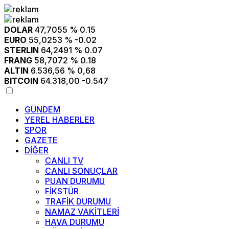
DOLAR
47,7055
% 0.15
EURO
55,0253
% -0.02
STERLIN
64,2491
% 0.07
FRANG
58,7072
% 0.18
ALTIN
6.536,56
% 0,68
BITCOIN
64.318,00
-0.547
GÜNDEM
YEREL HABERLER
SPOR
GAZETE
DİĞER
CANLI TV
CANLI SONUÇLAR
PUAN DURUMU
FİKSTÜR
TRAFİK DURUMU
NAMAZ VAKİTLERİ
HAVA DURUMU