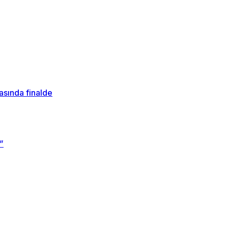
sında finalde
”