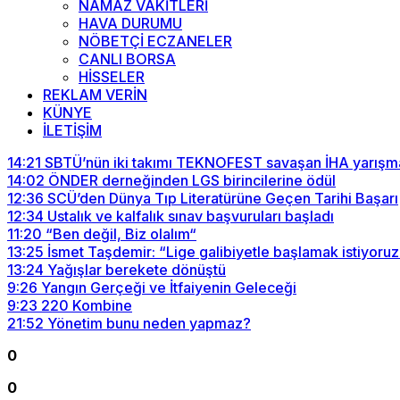
NAMAZ VAKİTLERİ
HAVA DURUMU
NÖBETÇİ ECZANELER
CANLI BORSA
HİSSELER
REKLAM VERİN
KÜNYE
İLETİŞİM
14:21
SBTÜ’nün iki takımı TEKNOFEST savaşan İHA yarışma
14:02
ÖNDER derneğinden LGS birincilerine ödül
12:36
SCÜ’den Dünya Tıp Literatürüne Geçen Tarihi Başarı
12:34
Ustalık ve kalfalık sınav başvuruları başladı
11:20
“Ben değil, Biz olalım“
13:25
İsmet Taşdemir: “Lige galibiyetle başlamak istiyoruz
13:24
Yağışlar berekete dönüştü
9:26
Yangın Gerçeği ve İtfaiyenin Geleceği
9:23
220 Kombine
21:52
Yönetim bunu neden yapmaz?
0
0