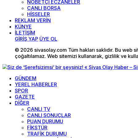
NÖBETÇİ ECZANELER
CANLI BORSA
HİSSELER
REKLAM VERİN
KÜNYE
İLETİŞİM
GİRİŞ YAP
ÜYE OL
© 2026 sivasolay.com Tüm hakları saklıdır. Bu web site
çoğaltılamaz. Web sitemizi kullanarak, gizlilik ve kull
GÜNDEM
YEREL HABERLER
SPOR
GAZETE
DİĞER
CANLI TV
CANLI SONUÇLAR
PUAN DURUMU
FİKSTÜR
TRAFİK DURUMU