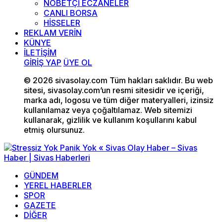
NÖBETÇİ ECZANELER
CANLI BORSA
HİSSELER
REKLAM VERİN
KÜNYE
İLETİŞİM
GİRİŞ YAP
ÜYE OL
© 2026 sivasolay.com Tüm hakları saklıdır. Bu web
sitesi, sivasolay.com’un resmi sitesidir ve içeriği,
marka adı, logosu ve tüm diğer materyalleri, izinsiz
kullanılamaz veya çoğaltılamaz. Web sitemizi
kullanarak, gizlilik ve kullanım koşullarını kabul
etmiş olursunuz.
GÜNDEM
YEREL HABERLER
SPOR
GAZETE
DİĞER