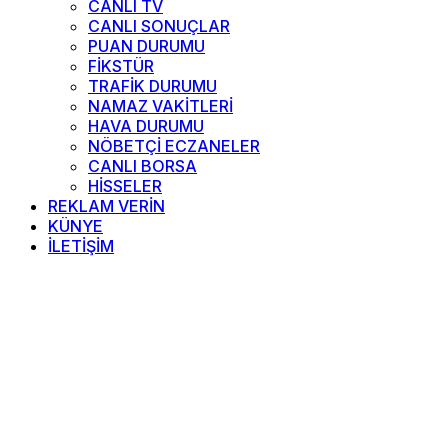
CANLI TV
CANLI SONUÇLAR
PUAN DURUMU
FİKSTÜR
TRAFİK DURUMU
NAMAZ VAKİTLERİ
HAVA DURUMU
NÖBETÇİ ECZANELER
CANLI BORSA
HİSSELER
REKLAM VERİN
KÜNYE
İLETİŞİM