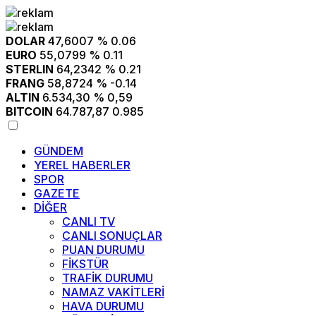
11:20
13:25
İsmet Taşdemir: “Lige galibiyetle başlamak istiyoruz”
13:24
9:26
9:23
21:52
21:18
Dükkanını yanında taşıyor, kapı kapı gezerek araba yıkıyor
21:11
21:09
21:08
11:20
Yangın Gerçeği ve İtfaiyenin Geleceği
220 Kombine
Elif Gibi Dik, Vav Gibi Mütevazı Olmak
“Ben değil, Biz olalım“
“Ben değil, Biz olalım“
Yağışlar berekete dönüştü
Yönetim bunu neden yapmaz?
Kapalı Kutu Bir Sivasspor
Tahta
DOLAR
47,6007
% 0.06
EURO
55,0799
% 0.11
STERLIN
64,2342
% 0.21
FRANG
58,8724
% -0.14
ALTIN
6.534,30
% 0,59
BITCOIN
64.787,87
0.985
GÜNDEM
YEREL HABERLER
SPOR
GAZETE
DİĞER
CANLI TV
CANLI SONUÇLAR
PUAN DURUMU
FİKSTÜR
TRAFİK DURUMU
NAMAZ VAKİTLERİ
HAVA DURUMU