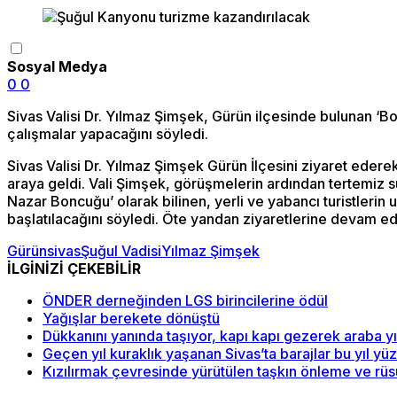
Sosyal Medya
0
0
Sivas Valisi Dr. Yılmaz Şimşek, Gürün ilçesinde bulunan ‘B
çalışmalar yapacağını söyledi.
Sivas Valisi Dr. Yılmaz Şimşek Gürün İlçesini ziyaret edere
araya geldi. Vali Şimşek, görüşmelerin ardından tertemiz su
Nazar Boncuğu’ olarak bilinen, yerli ve yabancı turistleri
başlatılacağını söyledi. Öte yandan ziyaretlerine devam ede
Gürün
sivas
Şuğul Vadisi
Yılmaz Şimşek
İLGİNİZİ ÇEKEBİLİR
ÖNDER derneğinden LGS birincilerine ödül
Yağışlar berekete dönüştü
Dükkanını yanında taşıyor, kapı kapı gezerek araba y
Geçen yıl kuraklık yaşanan Sivas’ta barajlar bu yıl yü
Kızılırmak çevresinde yürütülen taşkın önleme ve rü