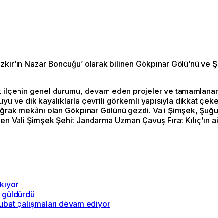
ozkır’ın Nazar Boncuğu’ olarak bilinen Gökpınar Gölü’nü ve 
k ilçenin genel durumu, devam eden projeler ve tamamlanan ya
yu ve dik kayalıklarla çevrili görkemli yapısıyla dikkat çek
n uğrak mekânı olan Gökpınar Gölünü gezdi. Vali Şimşek, Şuğ
n Vali Şimşek Şehit Jandarma Uzman Çavuş Fırat Kılıç’ın aile
ıkıyor
z güldürdü
subat çalışmaları devam ediyor