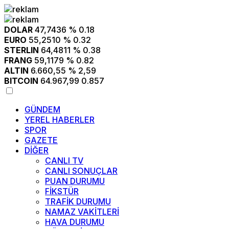
DOLAR
47,7436
% 0.18
EURO
55,2510
% 0.32
STERLIN
64,4811
% 0.38
FRANG
59,1179
% 0.82
ALTIN
6.660,55
% 2,59
BITCOIN
64.967,99
0.857
GÜNDEM
YEREL HABERLER
SPOR
GAZETE
DİĞER
CANLI TV
CANLI SONUÇLAR
PUAN DURUMU
FİKSTÜR
TRAFİK DURUMU
NAMAZ VAKİTLERİ
HAVA DURUMU