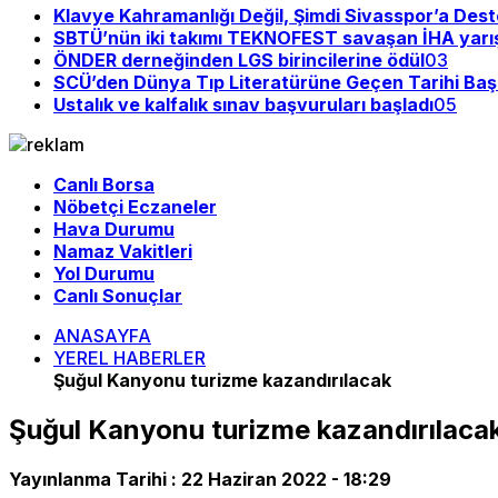
Klavye Kahramanlığı Değil, Şimdi Sivasspor’a Des
SBTÜ’nün iki takımı TEKNOFEST savaşan İHA yarı
ÖNDER derneğinden LGS birincilerine ödül
03
SCÜ’den Dünya Tıp Literatürüne Geçen Tarihi Baş
Ustalık ve kalfalık sınav başvuruları başladı
05
Canlı Borsa
Nöbetçi Eczaneler
Hava Durumu
Namaz Vakitleri
Yol Durumu
Canlı Sonuçlar
ANASAYFA
YEREL HABERLER
Şuğul Kanyonu turizme kazandırılacak
Şuğul Kanyonu turizme kazandırılaca
Yayınlanma Tarihi :
22 Haziran 2022 - 18:29