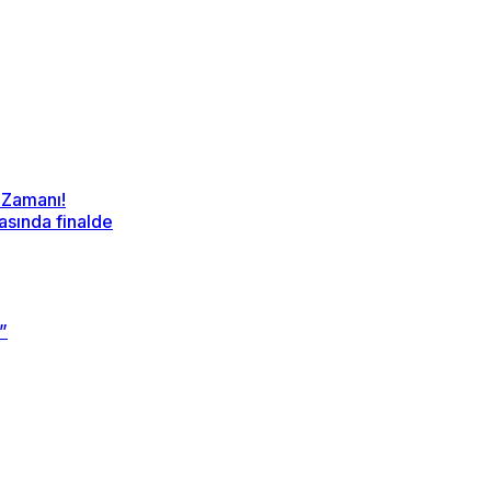
 Zamanı!
sında finalde
”