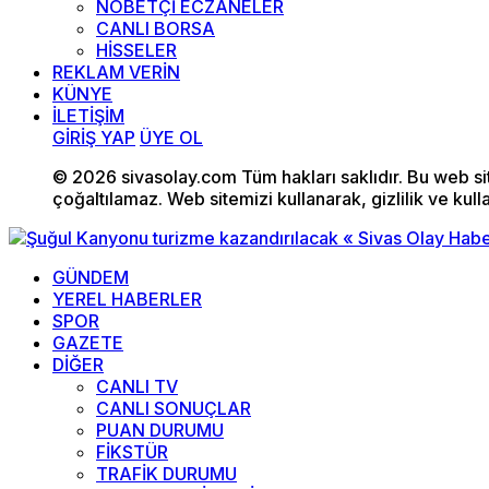
NÖBETÇİ ECZANELER
CANLI BORSA
HİSSELER
REKLAM VERİN
KÜNYE
İLETİŞİM
GİRİŞ YAP
ÜYE OL
© 2026 sivasolay.com Tüm hakları saklıdır. Bu web site
çoğaltılamaz. Web sitemizi kullanarak, gizlilik ve kull
GÜNDEM
YEREL HABERLER
SPOR
GAZETE
DİĞER
CANLI TV
CANLI SONUÇLAR
PUAN DURUMU
FİKSTÜR
TRAFİK DURUMU