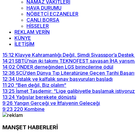
NAMAZ VAKİTLERİ
HAVA DURUMU
NÖBETÇİ ECZANELER
CANLI BORSA
HİSSELER
REKLAM VERİN
KÜNYE
İLETİŞİM
15:12
Klavye Kahramanlığı Değil, Şimdi Sivasspor’a Destek
14:21
SBTÜ’nün iki takımı TEKNOFEST savaşan İHA yarışma
14:02
ÖNDER derneğinden LGS birincilerine ödül
12:36
SCÜ’den Dünya Tıp Literatürüne Geçen Tarihi Başarı
12:34
Ustalık ve kalfalık sınav başvuruları başladı
11:20
“Ben değil, Biz olalım“
13:25
İsmet Taşdemir: “Lige galibiyetle başlamak istiyoruz
13:24
Yağışlar berekete dönüştü
9:26
Yangın Gerçeği ve İtfaiyenin Geleceği
9:23
220 Kombine
MANŞET HABERLERİ