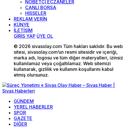
NÖBETÇİ ECZANELER
CANLI BORSA
HİSSELER
REKLAM VERİN
KÜNYE
İLETİŞİM
GİRİŞ YAP
ÜYE OL
© 2026 sivasolay.com Tüm hakları saklıdır. Bu web
sitesi, sivasolay.com’un resmi sitesidir ve içeriği,
marka adı, logosu ve tüm diğer materyalleri, izinsiz
kullanılamaz veya çoğaltılamaz. Web sitemizi
kullanarak, gizlilik ve kullanım koşullarını kabul
etmiş olursunuz.
GÜNDEM
YEREL HABERLER
SPOR
GAZETE
DİĞER