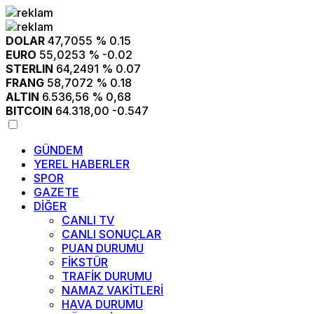
DOLAR
47,7055
% 0.15
EURO
55,0253
% -0.02
STERLIN
64,2491
% 0.07
FRANG
58,7072
% 0.18
ALTIN
6.536,56
% 0,68
BITCOIN
64.318,00
-0.547
GÜNDEM
YEREL HABERLER
SPOR
GAZETE
DİĞER
CANLI TV
CANLI SONUÇLAR
PUAN DURUMU
FİKSTÜR
TRAFİK DURUMU
NAMAZ VAKİTLERİ
HAVA DURUMU