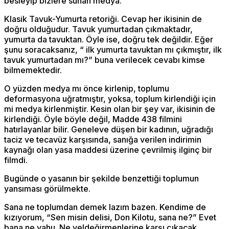
besleyip bizlere sunan medya.
Klasik Tavuk-Yumurta retoriği. Cevap her ikisinin de
doğru olduğudur. Tavuk yumurtadan çıkmaktadır,
yumurta da tavuktan. Öyle ise, doğru tek değildir. Eğer
şunu soracaksanız, “ ilk yumurta tavuktan mı çıkmıştır, ilk
tavuk yumurtadan mı?” buna verilecek cevabı kimse
bilmemektedir.
O yüzden medya mı önce kirlenip, toplumu
deformasyona uğratmıştır, yoksa, toplum kirlendiği için
mi medya kirlenmiştir. Kesin olan bir şey var, ikisinin de
kirlendiği. Öyle böyle değil, Madde 438 filmini
hatırlayanlar bilir. Geneleve düşen bir kadının, uğradığı
taciz ve tecavüz karşısında, sanığa verilen indirimin
kaynağı olan yasa maddesi üzerine çevrilmiş ilginç bir
filmdi.
Bugünde o yasanın bir şekilde benzettiği toplumun
yansıması görülmekte.
Sana ne toplumdan demek lazım bazen. Kendime de
kızıyorum, “Sen misin delisi, Don Kilotu, sana ne?” Evet
bana ne yahu. Ne yeldeğirmenlerine karşı çıkacak