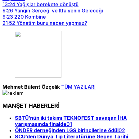
13:24
Yağışlar berekete dönüştü
9:26
Yangın Gerçeği ve İtfaiyenin Geleceği
9:23
220 Kombine
21:52
Yönetim bunu neden yapmaz?
Mehmet Bülent Özçelik
TÜM YAZILARI
MANŞET HABERLERİ
SBTÜ’nün iki takımı TEKNOFEST savaşan İHA
yarışmasında finalde
01
ÖNDER derneğinden LGS birincilerine ödül
02
SCÜ’den Dünya Tıp Literatürüne Geçen Tarihi