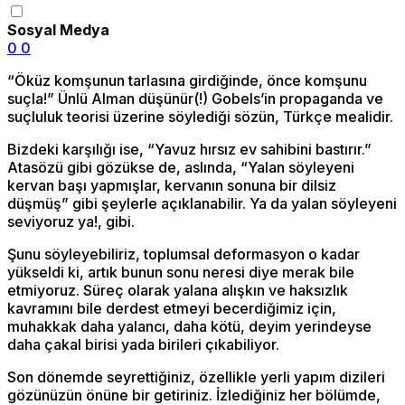
Sosyal Medya
0
0
“Öküz komşunun tarlasına girdiğinde, önce komşunu
suçla!” Ünlü Alman düşünür(!) Gobels’in propaganda ve
suçluluk teorisi üzerine söylediği sözün, Türkçe mealidir.
Bizdeki karşılığı ise, “Yavuz hırsız ev sahibini bastırır.”
Atasözü gibi gözükse de, aslında, “Yalan söyleyeni
kervan başı yapmışlar, kervanın sonuna bir dilsiz
düşmüş” gibi şeylerle açıklanabilir. Ya da yalan söyleyeni
seviyoruz ya!, gibi.
Şunu söyleyebiliriz, toplumsal deformasyon o kadar
yükseldi ki, artık bunun sonu neresi diye merak bile
etmiyoruz. Süreç olarak yalana alışkın ve haksızlık
kavramını bile derdest etmeyi becerdiğimiz için,
muhakkak daha yalancı, daha kötü, deyim yerindeyse
daha çakal birisi yada birileri çıkabiliyor.
Son dönemde seyrettiğiniz, özellikle yerli yapım dizileri
gözünüzün önüne bir getiriniz. İzlediğiniz her bölümde,