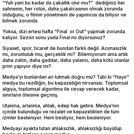
“Yuh yani bu kadar da çakallık olur mu?” dediğiniz her
sahnenin, her rolün, daha çakalcasının olmak zorunda
olduğunu, o filmin yönetmeni de yapımcısı da biliyor ve
bilmek zorunda.
Yoksa, dizi ertesi hafta “Final or Out” yapmak zorunda
kalıyor. Sezon sonu yada Final mi diyorsunuz?
Siyaset, spor, ticaret de bundan farklı değil. Acımasızlık
mı, zorunluluk mu, gerçeklik mi? Bilemiyorum ama artık
daha zalim, daha gaddar, daha yalancı, daha kötü olanlar
prim yapıyor diye mi?
Medya’yı bunlardan ari tutmak doğru mu? Tabi ki “Hayır”
medya bu rezilliğin, bu kepazeliğin nirvanası. Toplumsal
algıya, toplumsal algoritma ile cevap verecek kadar,
sınırların ötesine geçmiş.
Utanma, arlanma, ahlak, edep hak getire. Medya’nın
içinde bulunduğu ve rezalet ve kepazelikten de tüm
izmler besleniyor. Hem besliyor, hem besleniyor.
Medyayı ayakta tutan ahlaksızlık, ahlaksızlığı büyütüp