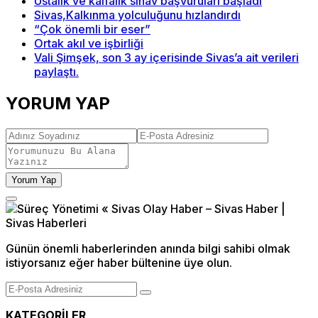
Ustalık ve kalfalık sınav başvuruları başladı
Sivas,Kalkınma yolculuğunu hızlandırdı
“Çok önemli bir eser”
Ortak akıl ve işbirliği
Vali Şimşek, son 3 ay içerisinde Sivas’a ait verileri
paylaştı.
YORUM YAP
Yorum Yap
Günün önemli haberlerinden anında bilgi sahibi olmak
istiyorsanız eğer haber bültenine üye olun.
KATEGORİLER