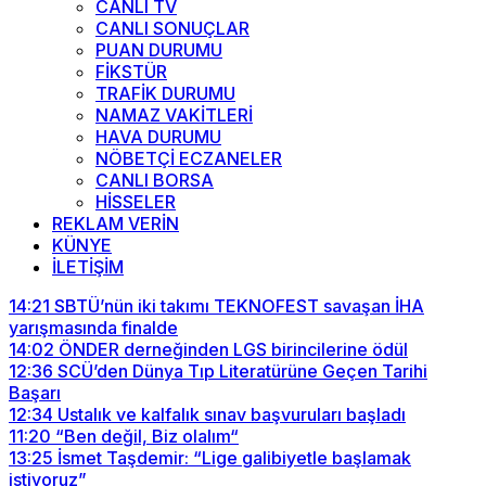
CANLI TV
CANLI SONUÇLAR
PUAN DURUMU
FİKSTÜR
TRAFİK DURUMU
NAMAZ VAKİTLERİ
HAVA DURUMU
NÖBETÇİ ECZANELER
CANLI BORSA
HİSSELER
REKLAM VERİN
KÜNYE
İLETİŞİM
14:21
SBTÜ’nün iki takımı TEKNOFEST savaşan İHA
yarışmasında finalde
14:02
ÖNDER derneğinden LGS birincilerine ödül
12:36
SCÜ’den Dünya Tıp Literatürüne Geçen Tarihi
Başarı
12:34
Ustalık ve kalfalık sınav başvuruları başladı
11:20
“Ben değil, Biz olalım“
13:25
İsmet Taşdemir: “Lige galibiyetle başlamak
istiyoruz”