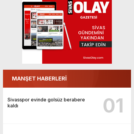
Sivasspor evinde golsüz berabere kaldı
MANŞET HABERLERİ
01
Sivasspor evinde golsüz berabere
kaldı