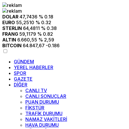
DOLAR
47,7436
% 0.18
EURO
55,2510
% 0.32
STERLIN
64,4811
% 0.38
FRANG
59,1179
% 0.82
ALTIN
6.660,55
% 2,59
BITCOIN
64.847,67
-0.186
GÜNDEM
YEREL HABERLER
SPOR
GAZETE
DİĞER
CANLI TV
CANLI SONUÇLAR
PUAN DURUMU
FİKSTÜR
TRAFİK DURUMU
NAMAZ VAKİTLERİ
HAVA DURUMU