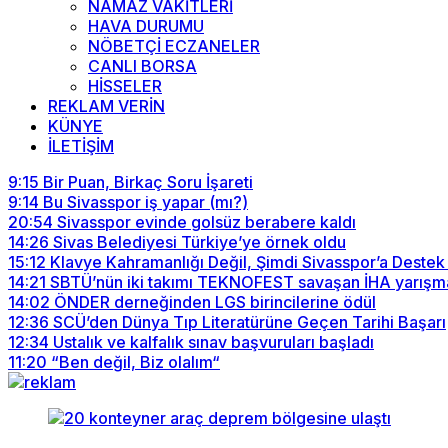
NAMAZ VAKİTLERİ
HAVA DURUMU
NÖBETÇİ ECZANELER
CANLI BORSA
HİSSELER
REKLAM VERİN
KÜNYE
İLETİŞİM
9:15
Bir Puan, Birkaç Soru İşareti
9:14
Bu Sivasspor iş yapar (mı?)
20:54
Sivasspor evinde golsüz berabere kaldı
14:26
Sivas Belediyesi Türkiye’ye örnek oldu
15:12
Klavye Kahramanlığı Değil, Şimdi Sivasspor’a Destek
14:21
SBTÜ’nün iki takımı TEKNOFEST savaşan İHA yarışma
14:02
ÖNDER derneğinden LGS birincilerine ödül
12:36
SCÜ’den Dünya Tıp Literatürüne Geçen Tarihi Başarı
12:34
Ustalık ve kalfalık sınav başvuruları başladı
11:20
“Ben değil, Biz olalım“