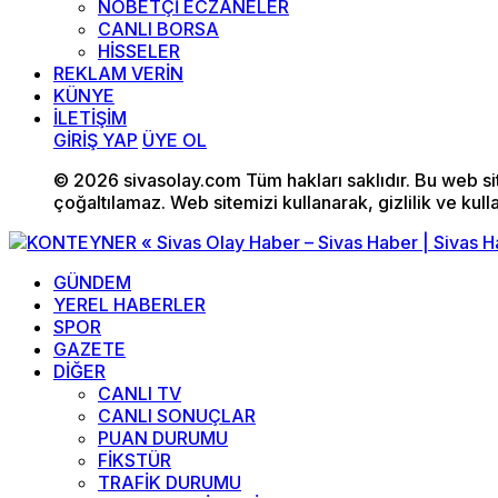
NÖBETÇİ ECZANELER
CANLI BORSA
HİSSELER
REKLAM VERİN
KÜNYE
İLETİŞİM
GİRİŞ YAP
ÜYE OL
© 2026 sivasolay.com Tüm hakları saklıdır. Bu web site
çoğaltılamaz. Web sitemizi kullanarak, gizlilik ve kull
GÜNDEM
YEREL HABERLER
SPOR
GAZETE
DİĞER
CANLI TV
CANLI SONUÇLAR
PUAN DURUMU
FİKSTÜR
TRAFİK DURUMU