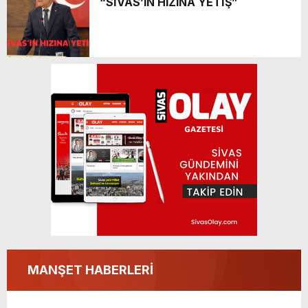
“SİVAS’IN HIZINA YETİŞ”
Yönetim bunu neden yapmaz?
MANŞET HABERLERİ