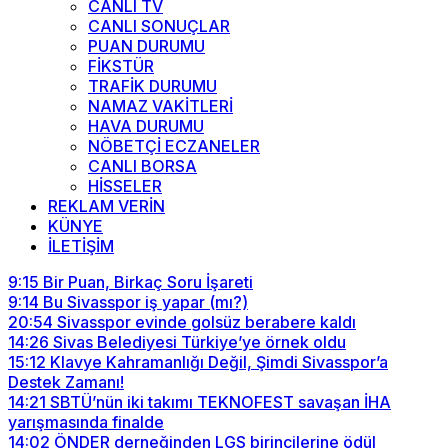
CANLI TV
CANLI SONUÇLAR
PUAN DURUMU
FİKSTÜR
TRAFİK DURUMU
NAMAZ VAKİTLERİ
HAVA DURUMU
NÖBETÇİ ECZANELER
CANLI BORSA
HİSSELER
REKLAM VERİN
KÜNYE
İLETİŞİM
9:15
Bir Puan, Birkaç Soru İşareti
9:14
Bu Sivasspor iş yapar (mı?)
20:54
Sivasspor evinde golsüz berabere kaldı
14:26
Sivas Belediyesi Türkiye’ye örnek oldu
15:12
Klavye Kahramanlığı Değil, Şimdi Sivasspor’a
Destek Zamanı!
14:21
SBTÜ’nün iki takımı TEKNOFEST savaşan İHA
yarışmasında finalde
14:02
ÖNDER derneğinden LGS birincilerine ödül