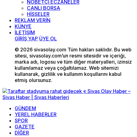
NÖBETÇİ ECZANELER
CANLI BORSA
HİSSELER
REKLAM VERİN
KÜNYE
İLETİŞİM
GİRİŞ YAP
ÜYE OL
© 2026 sivasolay.com Tüm hakları saklıdır. Bu web
sitesi, sivasolay.com’un resmi sitesidir ve içeriği,
marka adı, logosu ve tüm diğer materyalleri, izinsiz
kullanılamaz veya çoğaltılamaz. Web sitemizi
kullanarak, gizlilik ve kullanım koşullarını kabul
etmiş olursunuz.
GÜNDEM
YEREL HABERLER
SPOR
GAZETE
DİĞER