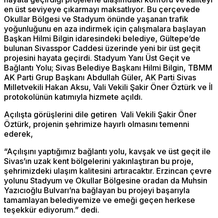
en üst seviyeye çıkarmayı maksatlıyor. Bu çerçevede
Okullar Bölgesi ve Stadyum önünde yaşanan trafik
yoğunluğunu en aza indirmek için çalışmalara başlayan
Başkan Hilmi Bilgin idaresindeki belediye, Gültepe’de
bulunan Sivasspor Caddesi üzerinde yeni bir üst geçit
projesini hayata geçirdi. Stadyum Yanı Üst Geçit ve
Bağlantı Yolu; Sivas Belediye Başkanı Hilmi Bilgin, TBMM
AK Parti Grup Başkanı Abdullah Güler, AK Parti Sivas
Milletvekili Hakan Aksu, Vali Vekili Şakir Öner Öztürk ve İl
protokolünün katımıyla hizmete açıldı.
Açılışta görüşlerini dile getiren Vali Vekili Şakir Öner
Öztürk, projenin şehrimize hayırlı olmasını temenni
ederek,
“Açılışını yaptığımız bağlantı yolu, kavşak ve üst geçit ile
Sivas’ın uzak kent bölgelerini yakınlaştıran bu proje,
şehrimizdeki ulaşım kalitesini artıracaktır. Erzincan çevre
yolunu Stadyum ve Okullar Bölgesine oradan da Muhsin
Yazıcıoğlu Bulvarı’na bağlayan bu projeyi başarıyla
tamamlayan belediyemize ve emeği geçen herkese
teşekkür ediyorum.” dedi.