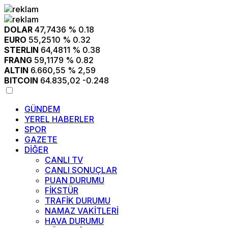
DOLAR
47,7436
% 0.18
EURO
55,2510
% 0.32
STERLIN
64,4811
% 0.38
FRANG
59,1179
% 0.82
ALTIN
6.660,55
% 2,59
BITCOIN
64.835,02
-0.248
GÜNDEM
YEREL HABERLER
SPOR
GAZETE
DİĞER
CANLI TV
CANLI SONUÇLAR
PUAN DURUMU
FİKSTÜR
TRAFİK DURUMU
NAMAZ VAKİTLERİ
HAVA DURUMU