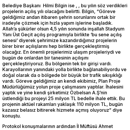
Belediye Başkanı Hilmi Bilgin ise , , bu yılın söz verdikleri
projelerin açılış yılı olacağını belirtti. Bilgin, “Göreve
geldiğimiz andan itibaren şehrin sorunlarını ortak bir
iradeyle çözmek için hızla yapım işlerine başladık.
Allah’a şükürler olsun 4,5 yılın sonunda inşallah Stadyum
Yanı Üst Geçit açılış programıyla birlikte ‘bu sene açılış
senesi’ diyerek şehrimize kazandırdığımız projelerin
birer birer açılışlarını hep birlikte gerçekleştirmiş
olacağız. En önemli projelerimiz ulaşım projeleriydi ve
bugün de onlardan bir tanesinin açılışını
gerçekleştiriyoruz. Bu bölgenin tek bir girişi vardı.
Karayollarının yanındaki yolla birlikte bağlanabiliyordu ve
doğal olarak da o bölgede bir büyük bir trafik sıkışıklığı
vardı. Göreve geldiğimiz an kendi ekibimiz, Plan Proje
Müdürlüğümüz yolun proje çalışmasını yaptılar. İhalesini
yaptık ve yine kendi şirketimiz Özbelsan A.Ş’nin
üstlendiği bu projeyi 25 milyon TL bedelle ihale ettik. Bu
projenin aktüel rakamları yaklaşık 110 milyon TL, bugün
kazasız belasız bitirerek hizmete açmış oluyoruz” diye
konuştu.
Protokol konuşmalarının ardından İl Müftüsü Ahmet