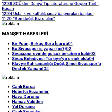
12:36
SCÜ’den Dünya Tıp Literatürüne Geçen Tarihi
Başarı
12:34
Ustalık ve kalfalık sınav başvuruları başladı
11:20
“Ben değil, Biz olalım“
MANŞET HABERLERİ
Bir Puan, Birkaç Soru İşareti
01
Bu Sivasspor iş yapar (mı?)
02
Sivasspor evinde golsüz berabere kaldı
03
Sivas Belediyesi Türkiye’ye örnek oldu
04
Klavye Kahramanlığı Değil, Şimdi Sivasspor’a
Destek Zamanı!
05
Canlı Borsa
Nöbetçi Eczaneler
Hava Durumu
Namaz Vakitleri
Yol Durumu
Canlı Sonuçlar